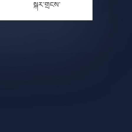
སྐར་གྲངས་