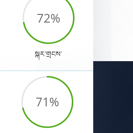
72
%
སྐར་གྲངས་
71
%