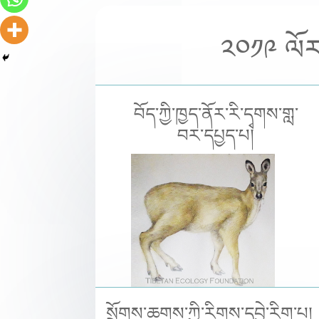
༢༠༡༩ ལོར
བོད་ཀྱི་ཁྱད་ནོར་རི་དྭགས་གླ་
བར་དཔྱད་པ།
སྲོགས་ཆགས་ཀྱི་རིགས་དབྱེ་རིག་པ།