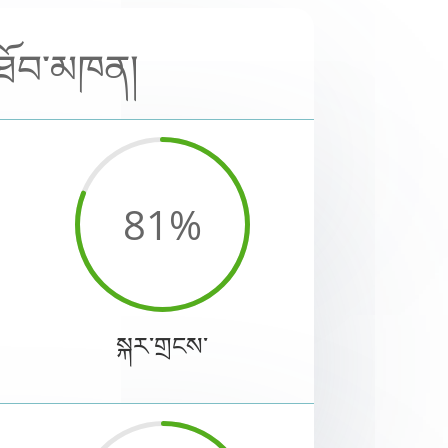
་ཐོབ་མཁན།
81
%
སྐར་གྲངས་