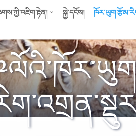
ཆགས་ཀྱི་འཇིག་རྟེན།
སྐྱེ་དངོས།
ཁོར་ཡུག་རྩོམ་རི
ལོའི་ཁོར་ཡུག་
རིག་འགྲན་སྡུར