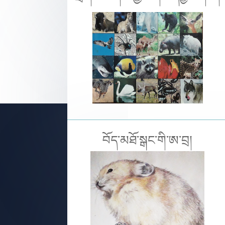
བོད་མཐོ་སྒང་གི་ཨ་བྲ།