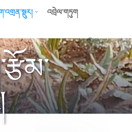
ག་འགྲན་སྡུར།
འབྲེལ་གཏུག
རྩོམ་
།