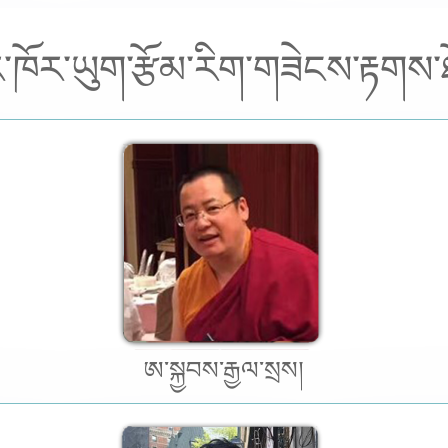
་ཁོར་ཡུག་རྩོམ་རིག་གཟེངས་རྟགས
ཨ་སྐྱབས་རྒྱལ་སྲས།