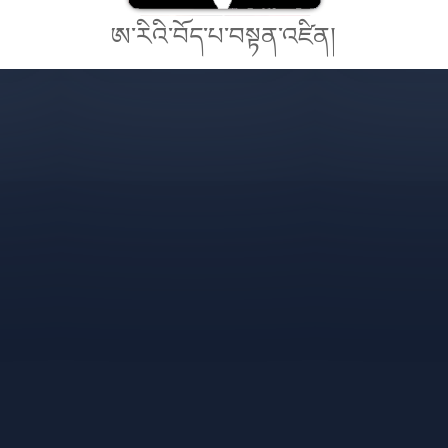
ཨ་རིའི་བོད་པ་བསྟན་འཛིན།