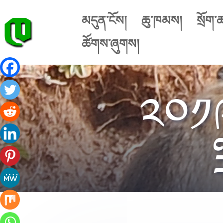
མདུན་ངོས།
ཆུ་ཁམས།
སྲོག་
ཚོགས་ཞུགས།
༢༠༡༩