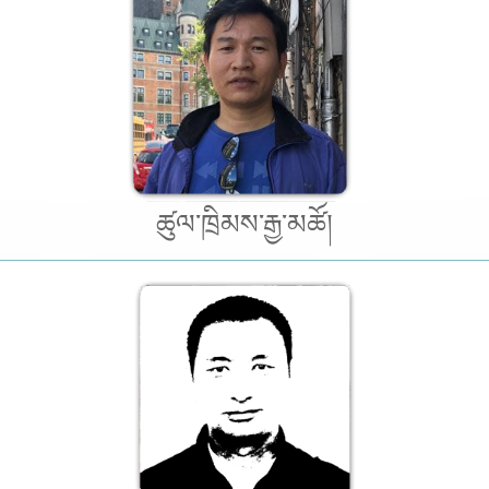
ཚུལ་ཁྲིམས་རྒྱ་མཚོ།