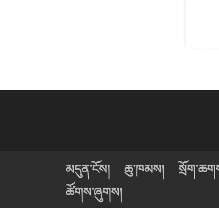
མདུན་ངོས།
ཆུ་ཁམས།
སྲོག་ཆགས་
ཚོགས་ཞུགས།