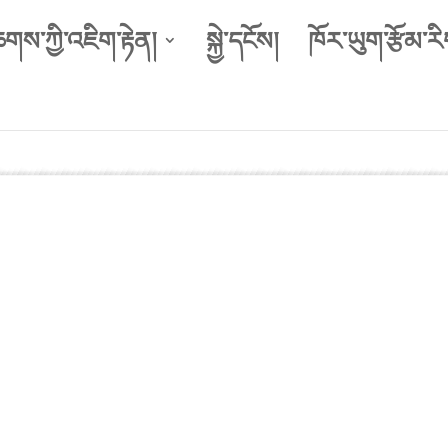
ཆགས་ཀྱི་འཇིག་རྟེན།
སྐྱེ་དངོས།
ཁོར་ཡུག་རྩོམ་རི