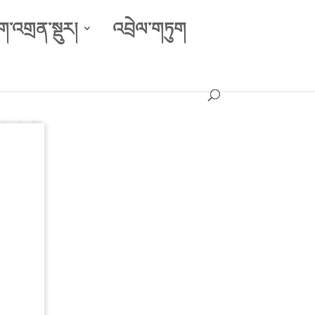
ག་འགྲན་སྡུར།
འབྲེལ་གཏུག