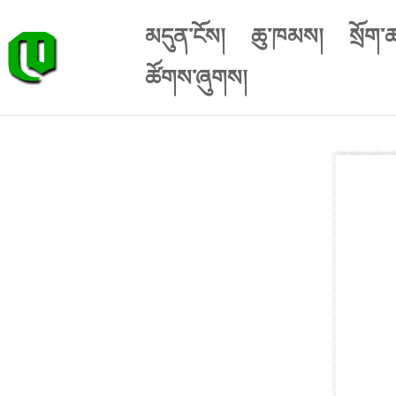
མདུན་ངོས།
ཆུ་ཁམས།
སྲོག་
ཚོགས་ཞུགས།