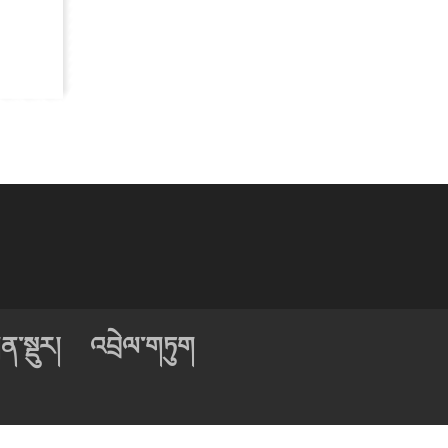
ན་སྡུར།
འབྲེལ་གཏུག