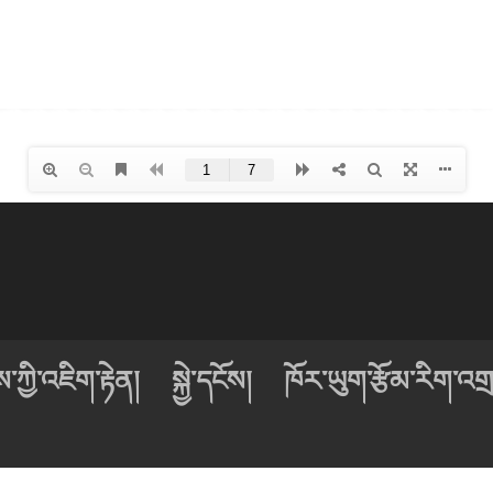
ཀྱི་འཇིག་རྟེན།
སྐྱེ་དངོས།
ཁོར་ཡུག་རྩོམ་རིག་འགྲ