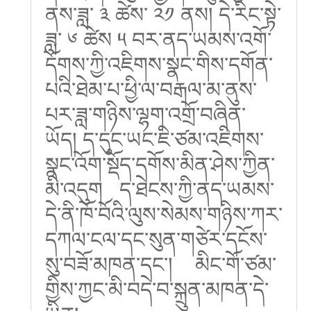
ནས་ཟླ་ ༣ ཚེས་ ༢༡ ནས། དེ་རིང་སྟེ་
ཟླ་ ༦ ཚེས ༥ བར་ནད་ཡམས་འགོ་
དོགས་ཀྱི་འཇིགས་སྣང་གིས་དགོན་
པའི་ཐེམ་པ་ཕྱི་ལ་བརྒལ་མ་ནུས་
པར་ཟླ་གཉིས་ལྷག་འགྲོ་བཞིན་
ཡོད། ད་དུང་ཡང་ཇི་ཙམ་འཇིགས་
སྣང་འོག་སྡོད་དགོས་མིན་ཤེས་ཀྱིན་
མི་འདུག ད་ཐེངས་ཀྱི་ནད་ཡམས་
དེ་ནི་ཁོ་བོའི་ལུས་སེམས་གཉིས་ཀར་
དཀལ་ངལ་དང་སུན་གཙེར་དངོས་
སུ་བཟོ་མཁན་དང་། མིང་གོ་ཙམ་
གྱིས་ཀྱང་མི་བདེ་བ་སྐྲུན་མཁན་དེ་