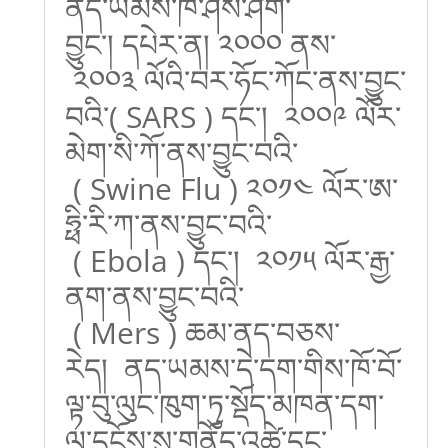
ནད་ཡམས་ཁ་ཤས་ཤིག་
བྱུང་། དཔེར་ན། ༢༠༠༠ ནས་
༢༠༠༣ ལོའི་བར་ཧོང་ཀོང་ནས་བྱུང་
བའི་( SARS ) དང་། ༢༠༠༩ ལོར་
མེག་སི་ཀོ་ནས་བྱུང་བའི་
( Swine Flu )
༢༠༡༤
ལོར་ཨ་
ཧྥི་རི་ཀ་ནས་བྱུང་བའི་
( Ebola ) དང་། ༢༠༡༥ ལོར་རྒྱ་
ནག་ནས་བྱུང་བའི་
( Mers ) ཆམ་ནད་བཅས་
རེད། ནད་ཡམས་དེ་དག་གིས་ཁོ་བོ་
ལྟ་བུ་ལུང་ཁུག་ཏུ་སྡོད་མཁན་དག་
ལ་དངོས་སུ་གནོད་འཚེ་དང་