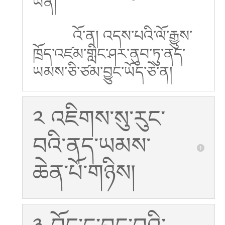
ཡིན།
འོ་ན། འདས་པའི་ལོ་རྒྱུས་
ཁྲོད་འཛམ་གླིང་ཤར་ནུབ་ཏུ་ནད་
ཡམས་ཅི་ཙམ་བྱུང་ཡོད་ཅེ་ན།
༢ འཇིགས་སུ་རུང་
བའི་ནད་ཡམས་
ཆེན་པོ་གཉིས།