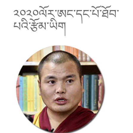
༢༠༢༠ལོར་ཨང་དང་པོ་ཐོབ་
པའི་རྩོམ་ཡིག