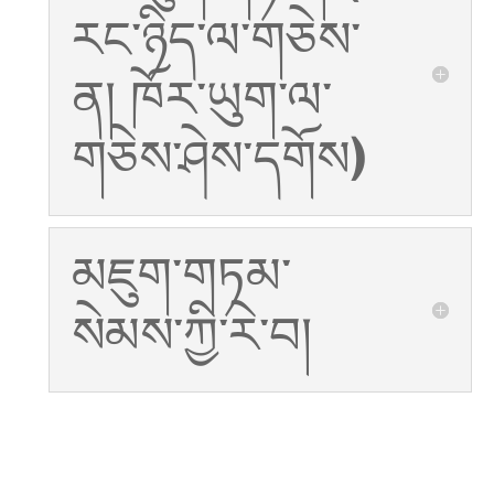
རང་ཉིད་ལ་གཅེས་
ན། ཁོར་ཡུག་ལ་
གཅེས་ཤེས་དགོས)
མཇུག་གཏམ་
སེམས་ཀྱི་རེ་བ།