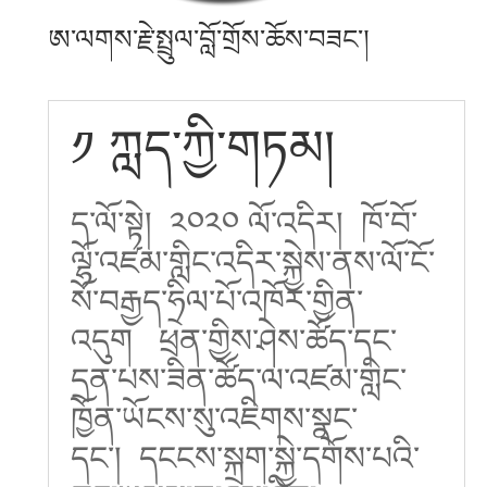
ཨ་ལགས་རྗེ་སྤྲུལ་བློ་གྲོས་ཆོས་བཟང་།
༡ ཀླད་ཀྱི་གཏམ།
ད་ལོ་སྟེ། ༢༠༢༠ ལོ་འདིར། ཁོ་བོ་
ལྷོ་འཛམ་གླིང་འདིར་སྐྱེས་ནས་ལོ་ངོ་
སོ་བརྒྱད་ཧྲིལ་པོ་འཁོར་གྱིན་
འདུག ཕྲན་གྱིས་ཤེས་ཚོད་དང་
དྲན་པས་ཟིན་ཚོད་ལ་འཛམ་གླིང་
ཁྱོན་ཡོངས་སུ་འཇིགས་སྣང་
དང་། དངངས་སྐྲག་སྐྱེ་དགོས་པའི་