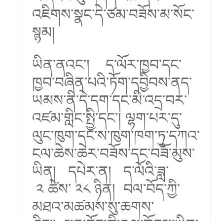
འཇིགས་སྣང་དེ་ཙམ་བཟོས་མ་སོང་
སྙམ།
ཡིན་ནའང་། ད་ལོར་ཁྱབ་དང་
ཁྱབ་བཞིན་པའི་ཏོག་དབྱིབས་ནད་
ཡམས་ནི་དེ་དག་དང་མི་འདྲ་བར་
འཛམ་གླིང་སྤྱི་དང་། ལྷག་པར་དུ་
ལུང་ཁུག་དང་ས་ཁུག་ཁག་ཏུ་དཀའ་
ངལ་ཆེས་ཆེར་བཟོས་དང་བཟོ་མུས་
ཡིན། དཔེར་ན། ད་ལོའི་ཟླ་
༢ ཚེས་ ༢༨ ཉིན། བལ་བོད་ཀྱི་
མཐའ་མཚམས་སུ་ཆགས་