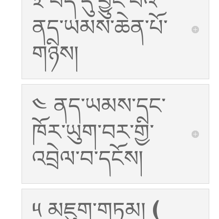
༣ བོད་དུ་བྱུང་བའི་
ནད་ཡམས་ཆེན་པོ་
གཉིས།
༤ ནད་ཡམས་དང་
ཁོར་ཡུག་བར་གྱི་
འབྲེལ་བ་དངོས།
༥ མཇུག་གཏམ། (