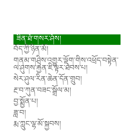
ཟིན་ཐོ་གསར་ཤོས།
བོད་ཀྱི་ཉིན་མོ།
གནམ་གཤིས་འགྱུར་ལྡོག་གིས་འཕྲོད་བསྟེན་
ལ་ཤུགས་རྐྱེན་ཇི་ལྟར་ཐེབས་པ།
སེར་ཤུལ་རིན་ཆེན་དོན་གྲུབ།
རྔ་བ་ཀུན་བཟང་སྒྲོལ་མ།
བྱ་སྨྱོན་པ།
ཟླ་བ།
རྨ་ཀླུང་ལྷ་མོ་སྐྱབས།