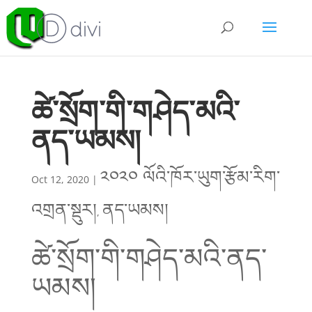
ཚེ་སྲོག་གི་གཤེད་མའི་
ནད་ཡམས།
༢༠༢༠ ལོའི་ཁོར་ཡུག་རྩོམ་རིག་
Oct 12, 2020
|
འགྲན་སྡུར།
ནད་ཡམས།
,
ཚེ་སྲོག་གི་གཤེད་མའི་ནད་
ཡམས།