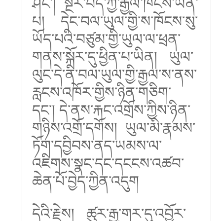
ཤིང་། སྔར་བོད་ཀྱི་རྒྱལ་ཁོངས་ཡིན་
པ། དེང་བལ་ཡུལ་གྱི་ས་ཁོངས་སུ་
ཡོད་པའི་བཙུམ་གྱི་ཡུལ་ལ་ཕྲན་
གནས་སྐོར་དུ་ཕྱིན་པ་ཡིན། ཡུལ་
ལུང་དེ་ནི་བལ་ཡུལ་གྱི་རྒྱལ་ས་ནས་
རླངས་འཁོར་གྱིས་ཉིན་གཅིག་
དང་། དེ་ནས་རྐང་འགྲོས་ཀྱིས་ཉིན་
གཉིས་འགྲོ་དགོས། ཡུལ་མི་རྣམས་
ཏོག་དབྱིབས་ནད་ཡམས་ལ་
འཇིགས་སྣང་དང་དངངས་འཚབ་
ཆེན་པོ་བྱེད་ཀྱིན་འདུག
དེའི་རྗེས། ཚུར་རྒྱ་གར་དུ་འབྱོར་