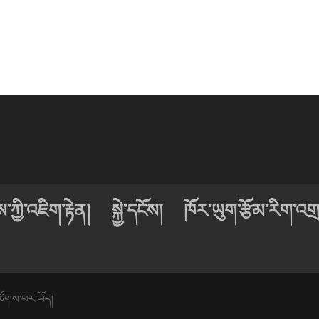
ཀྱི་འཇིག་རྟེན།
སྐྱེ་དངོས།
ཁོར་ཡུག་རྩོམ་རིག་འགྲ
ཚོགས་པར་ཡོད།