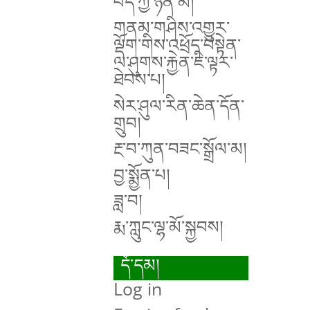
བོད་ཀྱི་ཉིན་མོ།
གནམ་གཤིས་འགྱུར་
ལྡོག་གིས་འཕྲོད་བསྟེན་
ལ་ཤུགས་རྐྱེན་ཇི་ལྟར་
ཐེབས་པ།
སེར་ཤུལ་རིན་ཆེན་དོན་
གྲུབ།
རྔ་བ་ཀུན་བཟང་སྒྲོལ་མ།
བྱ་སྨྱོན་པ།
ཟླ་བ།
རྨ་ཀླུང་ལྷ་མོ་སྐྱབས།
དོ་དམ།
Log in