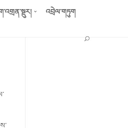
ག་འགྲན་སྡུར།
འབྲེལ་གཏུག
ས་
བས་