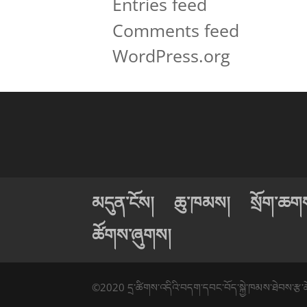
Entries feed
Comments feed
WordPress.org
མདུན་ངོས།
ཆུ་ཁམས།
སྲོག་ཆགས་
ཚོགས་ཞུགས།
©2020 དྲ་ཚིགས་འདིའི་བདག་དབང་བོད་སྐྱེ་ཁམས་ཐེབས་རྩ་