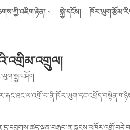
ཆགས་ཀྱི་འཇིག་རྟེན།
སྐྱེ་དངོས།
ཁོར་ཡུག་རྩོམ་རི
ི་འགྲིམ་འགྲུལ།
་ཡུག་སྦྱར་ཤོག
རྐང་ཐང་ལ་འགྲོ་བ་ནི་ཁོར་ཡུག་དང་འཕྲོད་བསྟེན་གཉི
ྱུན་དུ་དབུགས་ཚད་ལྡན་བརྒྱབ་ན་རླངས་འཁོར་འགྲོ་བདེ་