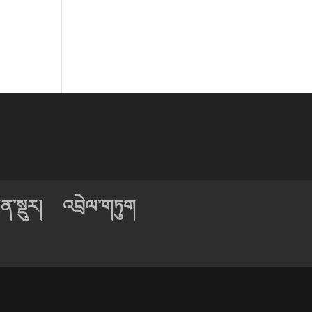
ན་སྡུར།
འབྲེལ་གཏུག