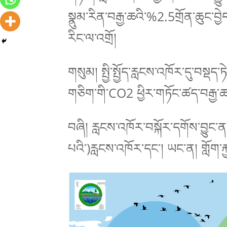
སྣུམ་རིན་བརྒྱ་ཆའི་%2.5གྲོན་ཆུང་བ
རིང་ལ་འགྲོ།
གསུམ། སྤྱི་སྤྱོད་རླངས་འཁོར་དུ་བསྡད
གཅིག་གི་CO2 ཕྱིར་གཏོང་ཚད་བརྒྱ་ཆ
བཞི། རླངས་འཁོར་བསྐོར་དགོས་བྱུང་
པའི་)རླངས་འཁོར་དང་། ཡང་ན། གློག་ར