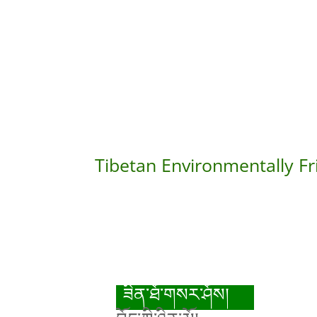
Tibetan Environmentally Fr
ཟིན་ཐོ་གསར་ཤོས།