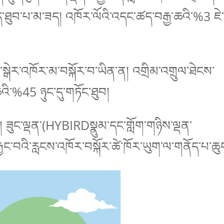
ྱེད་ཐུབ་པ་མ་ཟད། འཁོར་ལོའི་འདང་ཚད་བརྒྱ་ཆའི་%3 ཇེ
་ཏེ་སྒེར་འཁོར་མ་བསྐོར་བ་ཡིན་ན། འགྲིམ་འགྲུལ་ཐེངས་
འི་%45 ཉུང་དུ་གཏོང་ཐུབ།
ན། ཟུང་ལྡན་(HYBIRDསྣུམ་དང་གློག་གཉིས་ལྡན་
ྐྱང་བའི་རླངས་འཁོར་བསྐོར་ཚེ་ཁོར་ཡུག་ལ་གནོད་པ་ཆུང