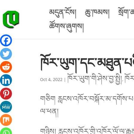
མདུན་ངོས།
ཆུ་ཁམས།
སྲོག་
ཚོགས་ཞུགས།
ཁོར་ཡུག་དང་མཐུན་པའ
ཁོར་ཡུག་གི་ཤེས་བྱ་སྤྱི།
ཁོར
Oct 4, 2022
|
,
གཅིག རླངས་འཁོར་བསྐོར་མ་དགོས་པར་
ལ་ཕན།
གཉིས། རླངས་འཁོར་གྱི་འཁོར་ལོ་ལ་རྒ