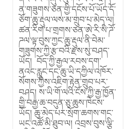
ན་གཟུགས་ཅན་གྱི་དངོས་པོ་ཡོད་དོ་
ཅོག་ཆུ་རྡུལ་ལས་མ་གྲུབ་པ་མེད་ལ།
ཚན་རིག་པ་གྲགས་ཅན་ཨེ་རི་སི་ཌོ་
ཌལ་ལྟ་བུས་ཀྱང་ཆུ་རྡུལ་ནི་བེམ་
གཟུགས་ཀྱི་རྩ་བའི་རྫས་སུ་བཤད་
ཡོད། བོད་ཀྱི་རྒྱལ་རབས་དག་
ནའང་རླུང་དང་ཆུ་ཡི་དཀྱིལ་འཁོར་
སོགས་ཀྱིས་འཇིག་རྟེན་གྲུབ་པར་
བཤད། ས་ཡི་གོ་ལའི་ངོས་ཀྱི་རྒྱ་ཁྱོན་
གྱི་བརྒྱ་ཆ་བདུན་ཅུ་ཆུས་ཁེངས་
ཡོད། ཆུ་མེད་པར་སྲོག་ཆགས་གང་
ཡང་འཚོ་མི་ཐུབ་ལ། འབྲས་བུས་ལྕི་