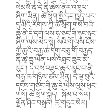
སེམས་ན་དེ་ནི་ཆེས་ནོར་འཁྲུལ་
ཞིག་ཡིན། ཚེ་སྲོག་སྤྱི་དང་ཁྱད་པར་
དུ་མིའི་རིགས་ཀྱི་ཚེ་སྲོག་གསོ་བའི་
ཆུ་ནི་དེ་དག་ལས་ཧ་ཅང་གི་ཉུང་ཉུང་
ཞིག་ལས་མེད་སྟེ། སའི་གོ་ལས་ངོས་
ཀྱི་ཆུའི་བརྒྱ་ཆ་དགུ་བཅུ་གོ་བརྒྱད་
ནི་ཚྭ་ཆུ་ཡིན་པས་འཐུང་ཆུར་མི་
རུང་། དེ་བས་འཐུང་ཆུར་རུང་བ་ནི་
བརྒྱ་ཆ་གཉིས་ཙམ་ཡིན། དེ་ལྟ་བུའི་
དངས་གཙང་གི་ཆུ་དེ་ཡིས་ལུས་ཕུང་
གསོ། ཚེ་སྲོག་སྐྱེད། སྐོམ་པ་སེལ།
ལྗོན་ཤིང་བསྐྲུན། ཚ་གདུང་སེལ།