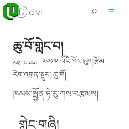
ཆུ་བོ་གླེང་བ།
༢༠༡༧ ལོའི་ཁོར་ཡུག་རྩོམ་
Aug 19, 2021
|
རིག་འགྲན་སྡུར།
ཆུ་བོ།
,
ཁམས་སྨྱོན་ཧེ་རུ
་ཀས་བརྩམས།
གླེང་གཞི།