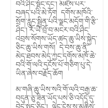
བའི་ཤིང་སྡོང་དང་། མཛེས་པར་
བཞད་པའི་མེ་ཏོག དགོས་མཁོའི་
སྲོག་རླུང་སྦྱིན་པའི་ལྗང་མདོག་གི་རྩི་
ཤིང་། རོ་ཡི་བྲོ་བ་མངར་བའི་ཤིང་
འབྲས་སོགས་ཡོད་ཚད་ཆུ་ཡིས་སྐྱེད་
ཅིང་ཆུ་ཡིས་གསོ། དེ་བས་ཆུ་ནི་
མེད་ཐབས་མེད་ཀྱང་དགོས་མཁོ་ཆེ་
བའི་གོ་ལའི་དངོས་པོ་གཅིག་པུ་དེ་
ཡིན་ཞེས་བརྗོད་ཆོག
མ་གཞི་ཆུ་ཡིས་སའི་གོ་ལའི་བརྒྱ་ཆ་
བདུན་ཅུ་ཟིན་ཡོད་པས་ཅི་འདོད་དུ་
བེད་སྤྱད་ཅིང་། ལྡེང་ངེས་སུ་མཆིས་