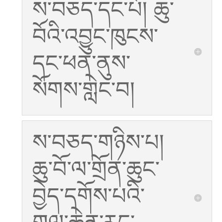
ས་བཅད་དང་པོ། ཆུ་
བོའི་འབྱུང་ཁུངས་
དང་ཕན་ནུས་
སོགས་གླེང་བ།
ས་བཅད་གཉིས་པ།
ཆུ་བོ་ལ་གྲོན་ཆུང་
བྱེད་དགོས་པའི་