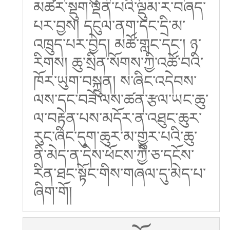
མཚར་སྡུག་ལྡན་པའི་ལྡུམ་ར་བཞད་
པར་བྱས། དངུལ་ནག་དང་དྲི་མ་
འཁྲུད་པར་བྱེད། མཚོ་གླང་དང་། ཉ་
རིགས། ཆུ་སྲིན་སོགས་ཀྱི་འཚོ་བའི་
ཁོར་ཡུག་བསྐྲུན། ས་ཞིང་འདེབས་
ལས་དང་བཟོ་ལས་ཚན་རྩལ་ཡང་ཆུ་
ལ་བརྟེན་པས་མདོར་ན་འཐུང་ཆུར་
རུང་ཞིང་དུག་ཆུར་མ་གྱུར་པའི་ཆུ་
ནི་མེད་ན་དེས་ཕོངས་ཀྱི་ཅ་དངོས་
རིན་ཐང་སྟོང་གིས་གཞལ་དུ་མེད་པ་
ཞིག་གོ།