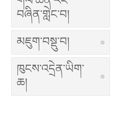
གལ་ཆེན་རང་
བཞིན་གླེང་བ།
མཇུག་བསྡུ་བ།
ཁུངས་འདྲེན་ཡིག་
ཆ།