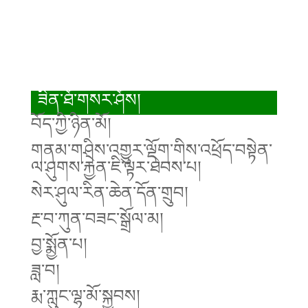
ཟིན་ཐོ་གསར་ཤོས།
བོད་ཀྱི་ཉིན་མོ།
གནམ་གཤིས་འགྱུར་ལྡོག་གིས་འཕྲོད་བསྟེན་
ལ་ཤུགས་རྐྱེན་ཇི་ལྟར་ཐེབས་པ།
སེར་ཤུལ་རིན་ཆེན་དོན་གྲུབ།
རྔ་བ་ཀུན་བཟང་སྒྲོལ་མ།
བྱ་སྨྱོན་པ།
ཟླ་བ།
རྨ་ཀླུང་ལྷ་མོ་སྐྱབས།