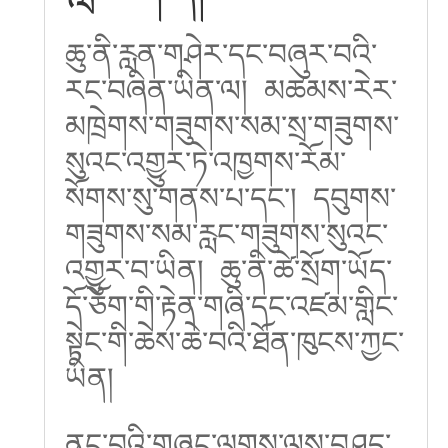
ཆུ་ནི་རླན་གཤེར་དང་བཞུར་བའི་
རང་བཞིན་ཡིན་ལ། མཚམས་རེར་
མཁྲེགས་གཟུགས་སམ་སྲ་གཟུགས་
སུའང་འགྱུར་ཏེ་འཁྱགས་རོམ་
སོགས་སུ་གནས་པ་དང་། དབུགས་
གཟུགས་སམ་རླང་གཟུགས་སུའང་
འགྱུར་བ་ཡིན། ཆུ་ནི་ཚེ་སྲོག་ཡོད་
དོ་ཅོག་གི་རྟེན་གཞི་དང་འཛམ་གླིང་
སྟེང་གི་ཆེས་ཆེ་བའི་ཐོན་ཁུངས་ཀྱང་
ཡིན།
ནང་བའི་གཞུང་ལུགས་ལས་བཤད་