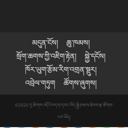
མདུན་ངོས།
ཆུ་ཁམས།
སྲོག་ཆགས་ཀྱི་འཇིག་རྟེན།
སྐྱེ་དངོས།
ཁོར་ཡུག་རྩོམ་རིག་འགྲན་སྡུར།
འབྲེལ་གཏུག
ཚོགས་ཞུགས།
©2020 དྲ་ཚིགས་འདིའི་བདག་དབང་བོད་སྐྱེ་ཁམས་ཐེབས་རྩ་ཚོགས་
པར་ཡོད།