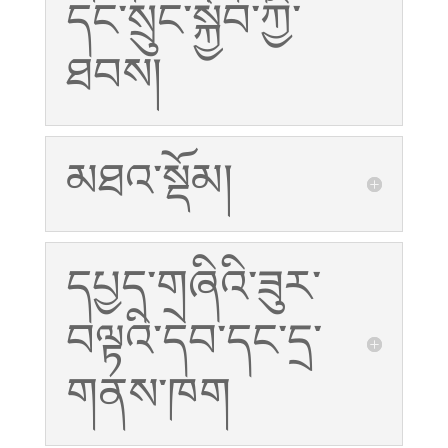
དང་སྲུང་སྐྱོབ་ཀྱི་
ཐབས།
མཐའ་སྡོམ།
དཔྱད་གཞིའི་ཟུར་
བལྟའི་དེབ་དང་དྲ་
གནས་ཁག