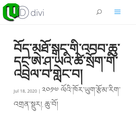
བོད་མཐོ་སྒང་གི་འབབ་ཆུ་
དང་ཨེ་ཤ་ཡའི་ཚེ་སྲོག་གི་
འབྲེལ་བ་གླེང་བ།
༢༠༡༧ ལོའི་ཁོར་ཡུག་རྩོམ་རིག་
Jul 18, 2020
|
འགྲན་སྡུར།
ཆུ་བོ།
,