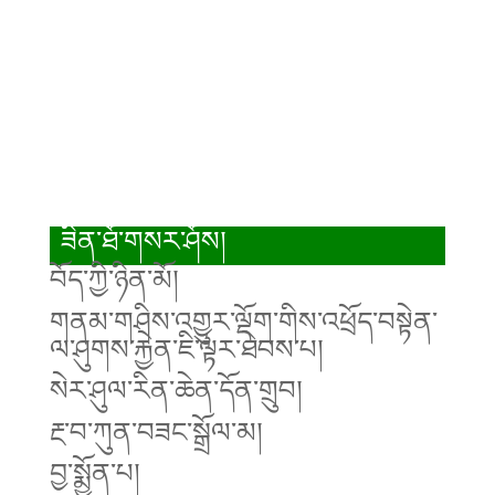
ཟིན་ཐོ་གསར་ཤོས།
བོད་ཀྱི་ཉིན་མོ།
གནམ་གཤིས་འགྱུར་ལྡོག་གིས་འཕྲོད་བསྟེན་
ལ་ཤུགས་རྐྱེན་ཇི་ལྟར་ཐེབས་པ།
སེར་ཤུལ་རིན་ཆེན་དོན་གྲུབ།
རྔ་བ་ཀུན་བཟང་སྒྲོལ་མ།
བྱ་སྨྱོན་པ།