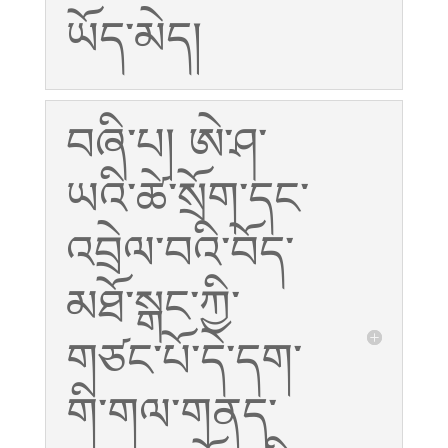
ཡོད་མེད།
བཞི་པ། ཨེ་ཤ་
ཡའི་ཚེ་སྲོག་དང་
འབྲེལ་བའི་བོད་
མཐོ་སྒང་ཀྱི་
གཙང་པོ་དེ་དག་
གི་གལ་གནད་