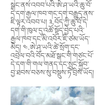
སྒང་ནས་འབབ་པའི་ཨེ་ཤ་ཡའི་ཆུ་བོ་
དེ་དག་རྒྱལ་ཁབ་གང་དག་བརྒྱུད་ནས་
ཇི་ལྟར་འབབ་པ། ༣.བོད་ཀྱི་ཆུ་བོ་དེ་
དག་གི་ཁུལ་དུ་འཚོ་སྡོད་བྱེད་པའི་
རྒྱལ་ཁབ་དང་མི་འབོར་ཇི་ཙམ་ཡོད་
མེད། ༤.ཨེ་ཤ་ཡའི་ཚེ་སྲོག་དང་
འབྲེལ་བའི་བོད་མཐོ་སྒང་གི་གཙང་པོ་
དེ་དག་གི་གལ་གནད་དང་སྲུང་སྐྱོབ་
བྱ་ཐབས་བཅས་སུ་བསྡུས་ཏེ་བྲིས་ཡོད།