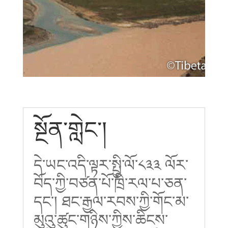
སྔོན་གླེང་།
དེ་ཡང་འདི་ལྟར་སྤྱི་ལོ་༨༣༣ ལོར་
བོད་ཀྱི་བཙན་པོ་ཁྲི་རལ་པ་ཅན་
དང་། ཐང་རྒྱལ་རབས་ཀྱི་གོང་མ་
མུའུ་ཚུང་གཉིས་ཀྱིས་ཆིངས་