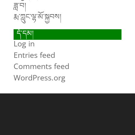
ཟླ་བ།
རྨ་ཀླུང་ལྷ་མོ་སྐྱབས།
དོ་དམ།
Log in
Entries feed
Comments feed
WordPress.org