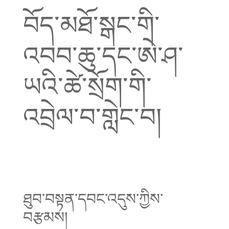
བོད་མཐོ་སྒང་གི་
འབབ་ཆུ་དང་ཨེ་ཤ་
ཡའི་ཚེ་སྲོག་གི་
འབྲེལ་བ་གླེང་བ།
ཐུབ་བསྟན་དབང་འདུས་ཀྱིས་
བརྩམས།