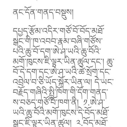
ནང་དོན་གནད་བསྡུས།
དཔྱད་རྩོམ་འདིར་གཙོ་བོ་བོད་མཐོ་
སྒང་གི་ཁ་འབབ་རྣམ་བཞི་གཙོས་
པའི་ཆུ་བོ་དག་ཨེ་ཤ་ཡའི་ཆུ་བོའི་
མགོ་ཁུངས་ཇི་ལྟར་ཡིན་ཚུལ་དང་། ཆུ་
བོ་དེ་དག་དང་ཨེ་ཤ་ཡའི་ཚེ་སྲོག་དང་
འབྲེལ་བ་ཅི་ཡོད་སྐོར་ཡིན་ལ། དེ་ཡང་
བརྗོད་གཞིའི་སྤྱི་ཁོག་གི་དོག་གནད་
ས་བཅད་གཙོ་བོ་ཁག་ནི། ༡.ཨེ་ཤ་
ཡའི་ཆུ་བོའི་མགོ་ཁུངས་དེ་བོད་མཐོ་
སྒང་ཇི་ལྟར་ཡིན་ཚུལ། ༢.བོད་མཐོ་