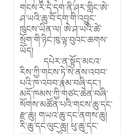
གངས་རི་དེ་དག་ནི་ཤར་གླིང་ཨེ་
ཤ་ཡའི་ཆུ་བོ་དག་གི་འབྱུང་
ཁུངས་ཡིན་ལ། ཨེ་ཤ་ཡའི་ཚེ་
སྲོག་གི་ཉིང་ཁུ་ལྟ་བུའང་ཆགས་
ཡོད།
དཔེར་ན་སྟོད་མངའ་
རིས་ཀྱི་གངས་ཏེ་སེ་ནས་འབབ་
པའི་ཁ་འབབ་རྣམ་བཞི་དང་།
མདོ་ཁམས་ཀྱི་གཙང་ཆེན་བཞི་
སོགས་མཚོན་པའི་གངས་ཆུ་དང་
རྫ་ཆུ། གཡའ་ཆུ་དང་ནགས་ཆུ།
རི་ཆུ་དང་ལུང་ཆུ། ཕུ་ཆུ་དང་