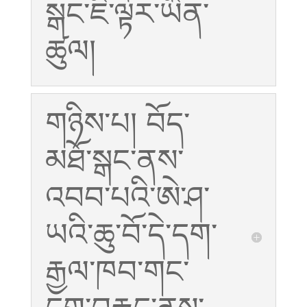
སྒང་ཇི་ལྟར་ཡིན་
ཚུལ།
གཉིས་པ། བོད་
མཐོ་སྒང་ནས་
འབབ་པའི་ཨེ་ཤ་
ཡའི་ཆུ་བོ་དེ་དག་
རྒྱལ་ཁབ་གང་