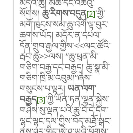
མདའ་ཆུ། མཚོ་དང་འཚེའུ་
སོགས།
ཆུ་རིགས་བདུན
་གྱི་
[2]
མགོ་ཁུངས་སམ་ཆུ་འགོ་ལྟ་བུར་
ཆགས་ཡོད། མདོར་ན་དཔལ་
དོན་གྲུབ་རྒྱལ་གྱིས་
<<
ལང་ཚོའི་
རྦབ་ཆུ
>>
ལས།
“
ཆུ་ཕྲན་མི་
གཅིག་བརྒྱ་དང་བརྒྱད། ཆུ་སྣ་མི་
གཅིག་ཁྲི་མ་འབུམ།
”
ཞེས་
གསུངས་པ་ལྟར།
ཡན་ལག་
བརྒྱད
་ཀྱི་ཡོན་ཏན་ལྷན་སྐྱེས་
[3]
གཤིས་སུ་ལྡན་པའི་ཆུ་བོ་དེ་དག་
ལྷང་ལྷང་དལ་གྱིས་བོད་མཐོ་སྒང་
ནས་ཤར་གླིང་ཨེ་ཤ་ཡའི་ཕྱོགས་