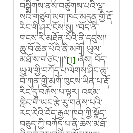
བསྒྲིགས་ནས་བཙུགས་པའི་ལྷ་
སའི་གཙུག་ལག་ཁང་མདུན་གྱི་རྡོ་
རིང་གི་ཤར་ངོས་སུ། “བོད་ནི་
གངས་རི་མཐོན་པོའི་ནི་དབུས།།
ཆུ་བོ་ཆེན་པོའི་ནི་མགོ། ཡུལ་
མཐོ་ས་གཙང་།།”
ཞེས། བོད་
[1]
ཡུལ་གྱི་བཀོད་པ་ལེགས་ཤིང་ཆུ་
བོ་ཀུན་གྱི་མགོ་ཁུངས་ཡིན་པ་རྡོ་
རིང་དུ་བརྐོས་པ་ལྟར། འཛམ་
གླིང་གི་ཡང་རྩེ་རུ་གནས་པའི་
རང་རེའི་བོད་རྒྱལ་ཁབ་ཀྱི་སྣོད་
བཅུད་ཀྱི་བཀོད་པ་ནི་ཆེས་མཐོ་