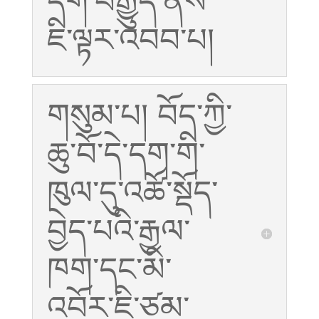
དག་བརྒྱུད་ནས་
ཇི་ལྟར་འབབ་པ།
གསུམ་པ། བོད་ཀྱི་
ཆུ་བོ་དེ་དག་གི་
ཁུལ་དུ་འཚོ་སྡོད་
བྱེད་པའི་རྒྱལ་
ཁག་དང་མི་
འབོར་ཇི་ཙམ་