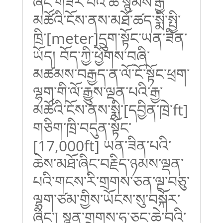
ཞིང་གཟར་བའི་ཆ་སྙོམས་རྒྱ་
མཚོའི་ངོས་ནས་མཐོ་ཚད་སྨི་སྤྱི་
ཁྲི་[meter]
དྲུག་སྟོང་ཡན་ཟིན་
ཡོད།
བོད་ཀྱི་ཕྱོགས་བཞི་
མཚམས་བརྒྱད་ན་ལོ་ངོ་སྟོང་ཕྲག་
ལྷག་གི་ལོ་རྒྱུས་ལྡན་པའི་རྒྱ་
མཚོའི་ངོས་ནས་སྨི་[
དབྱིན་ཁྲེ་
ft]
གཅིག་ཁྲི་བདུན་སྟོང་
[17,000ft]
ཡན་ཟིན་པའི་
ཆེས་མཐོ་ཞིང་བརྗིད་ཉམས་ལྡན་
པའི་གངས་རི་གྲགས་ཅན་ལྔ་བཅུ་
ལྷག་ཙམ་གྱིས་
ཡོངས་སུ་བསྐོར་
ཞིང༌། སྙན་གྲགས་ཧ་ཅང་ཆེ་བའི་