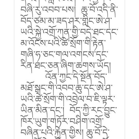
བཞི་རུ་འབབ་
པས། ཆུ་བོ་འདི་ནི་
བོད་ཙམ་མ་ཟད་ཤར་གླིང་ཨེ་ཤ་
ཡའི་སྐྱེ་འགྲོ་ཀུན་གྱི་བདེ་ཐང་དང་
མ་འོངས་པའི་ཚེ་སྲོག་གི་རྟེན་
གཞི་ཧ་ཅང་གལ་འགངས་དང་
རིན་ཐང་ཅན་ཞིག་ཆགས་ཡོད།
འོན་ཀྱང་དེ་སྔོན་བོད་
མཐོ་སྒང་གི་འབབ་ཆུ་དང་ཨེ་ཤ་
ཡའི་ཚེ་སྲོག་གི་འབྲེལ་བ་ཇི་ལྟར་
ཡིན་མིན་དང་།
བོད་ཀྱི་རང་བྱུང་
ཁོར་ཡུག་གཏོར་བཤིག་འགྲོ་
བཞིན་པའི་རྐྱེན་གྱིས། ཆུ་བོ་དེ་