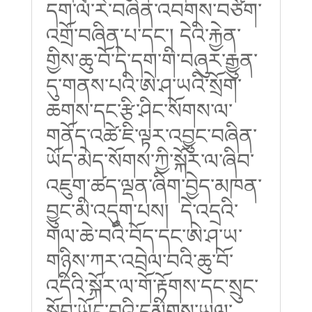
དག་ལོ་རེ་བཞིན་འབགས་བཙོག་
འགྲོ་བཞིན་པ་དང་། དེའི་རྐྱེན་
གྱིས་ཆུ་བོ་དེ་དག་གི་བཞུར་རྒྱུན་
དུ་གནས་པའི་ཨེ་ཤ་ཡའི་སྲོག་
ཆགས་དང་རྩི་ཤིང་སོགས་ལ་
གནོད་འཚེ་ཇི་ལྟར་འབྱུང་བཞིན་
ཡོད་མེད་སོགས་ཀྱི་སྐོར་ལ་ཞིབ་
འཇུག་ཚད་ལྡན་ཞིག་བྱེད་མཁན་
བྱུང་མི་འདུག་པས། དེ་འདྲའི་
གལ་ཆེ་བའི་བོད་དང་ཨེ་ཤ་ཡ་
གཉིས་ཀར་འབྲེལ་བའི་ཆུ་བོ་
འདིའི་སྐོར་ལ་གོ་རྟོགས་དང་སྲུང་
སྐྱོབ་ཡོང་བའི་དམིགས་ཡུལ་