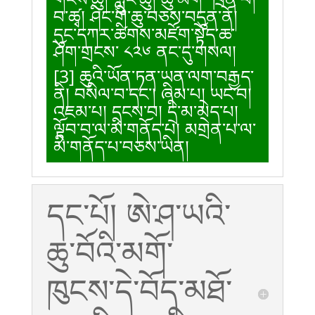
བ་ཚྭ། ཤིང་གི་ཆུ་བཅས་བདུན་ནོ།
དུང་དཀར་ཚིགས་མཛོག་སྟོད་ཆ་
ཤོག་གྲངས་ ༨༢༦ ནང་དུ་གསལ།
[3]
ཆུའི་ཡོན་ཏན་ཡན་ལག་བརྒྱད་
ནི། བསིལ་བ་དང་། ཞིམ་པ། ཡང་བ།
འཇམ་པ། དྭངས་བ། དྲི་མ་མེད་པ།
ལྟོབ་བ་ལ་མི་གནོད་པ། མགྲེན་པ་ལ་
མི་གནོད་པ་བཅས་ཡིན།
དང་པོ། ཨེ་ཤ་ཡའི་
ཆུ་བོའི་མགོ་
ཁུངས་དེ་བོད་མཐོ་