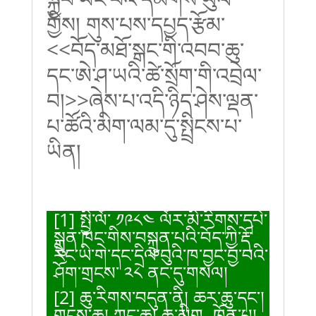
གྱིས།
གུས་པས་དཔྱད་རྩོམ་
<<
བོད་མཐོ་སྒང་གི་འབབ་ཆུ་
དང་ཨེ་ཤ་ཡའི་ཚེ་སྲོག་གི་འབྲེལ་
བ།
>>
ཞེས་པ་འདི་ཉིད་ཤེས་ལྡན་
པ་ཚོའི་མིག་ལམ་དུ་སྤྲིངས་པ་
ཡིན།
[1]
སྤྱི་ལོ་ ༡༩༨༤ ལོར་མི་རིགས་དཔེ་
སྐྲུན་ཁང་གིས་བསྐྲུན་པའི་བོད་ཀྱི་རྡོ་
རིང་ཡི་གེ་དང་དྲིལ་བུའི་ཁ་བྱང་བྱ་བའི་
ཤོག་གྲངས་ ༢༨ ནང་དུ་གསལ།
[2]
ཆུ་རིགས་བདུན་ནི། ཆར་ཆུ་དང་།
གངས་ཆུ། ཀླུང་ཆུ། ཆུ་མིག ཁྲོན་པ།