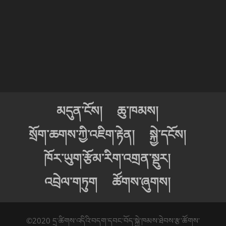
མདུན་ངོས།
ཆུ་ཁམས།
སྲོག་ཆགས་ཀྱི་འཇིག་རྟེན།
སྐྱེ་དངོས།
ཁོར་ཡུག་རྩོམ་རིག་འགྲན་སྡུར།
འབྲེལ་གཏུག
ཚོགས་ཞུགས།
©2020 དྲ་ཚིགས་འདིའི་བདག་དབང་བོད་སྐྱེ་ཁམས་ཐེབས་རྩ་ཚོགས་