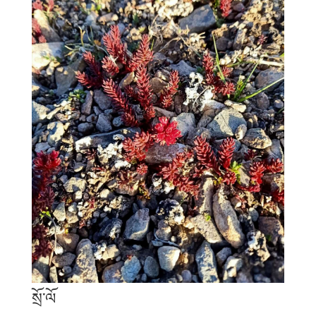
སྲོ་ལོ