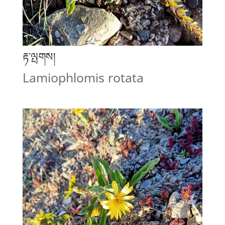
རྟ་ལྤགས།
Lamiophlomis rotata