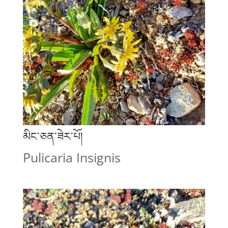
མིང་ཅན་ཟེར་པོ།
Pulicaria Insignis