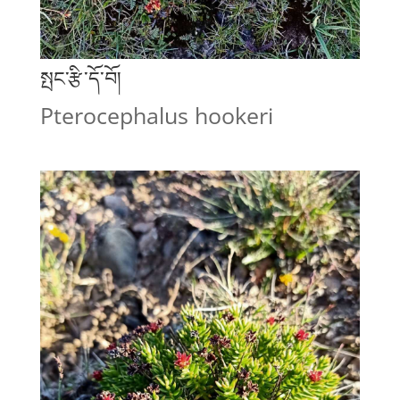
སྤང་རྩི་དོ་བོ།
Pterocephalus hookeri