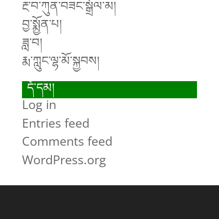
རྔ་བ་ཀུན་བཟང་སྒྲོལ་མ།
བྱ་སྨྱོན་པ།
ཟླ་བ།
རྨ་ཀླུང་ལྷ་མོ་སྐྱབས།
དོ་དམ།
Log in
Entries feed
Comments feed
WordPress.org