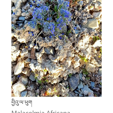
བྱིའུ་ལ་ཕུག
Malacolmia Africana