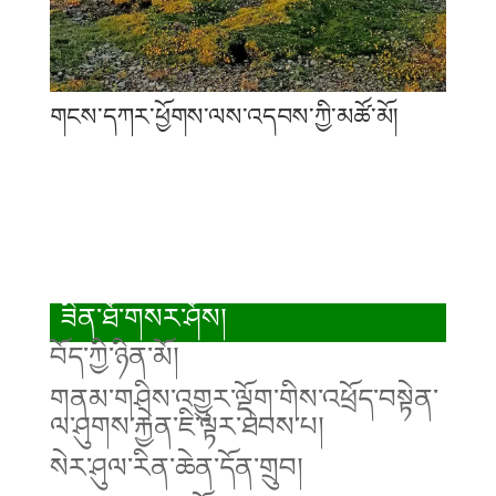
གངས་དཀར་ཕྱོགས་ལས་འདབས་ཀྱི་མཚོ་མོ།
ཟིན་ཐོ་གསར་ཤོས།
བོད་ཀྱི་ཉིན་མོ།
གནམ་གཤིས་འགྱུར་ལྡོག་གིས་འཕྲོད་བསྟེན་
ལ་ཤུགས་རྐྱེན་ཇི་ལྟར་ཐེབས་པ།
སེར་ཤུལ་རིན་ཆེན་དོན་གྲུབ།