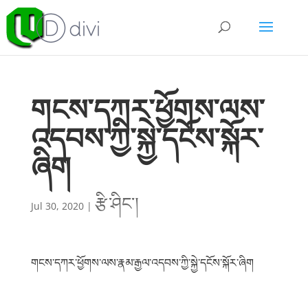
གངས་དཀར་ཕྱོགས་ལས་
འདབས་ཀྱི་སྐྱེ་དངོས་སྐོར་
ཞིག
རྩི་ཤིང་།
Jul 30, 2020
|
གངས་དཀར་ཕྱོགས་ལས་རྣམ་རྒྱལ་འདབས་ཀྱི་སྐྱེ་དངོས་སྐོར་ཞིག