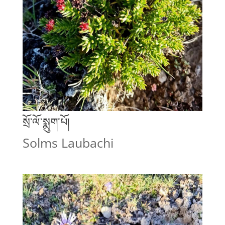
སྲོ་ལོ་སྨུག་པོ།
Solms Laubachi