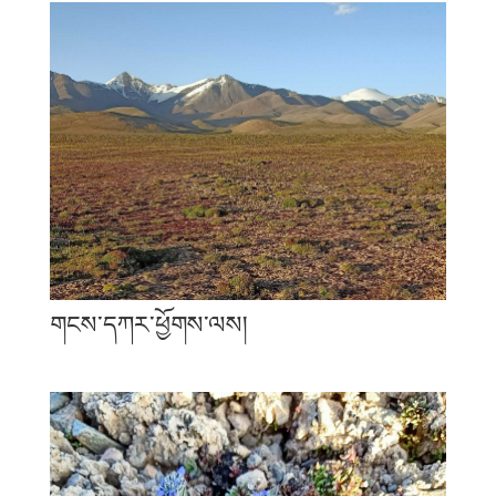
གངས་དཀར་ཕྱོགས་ལས།