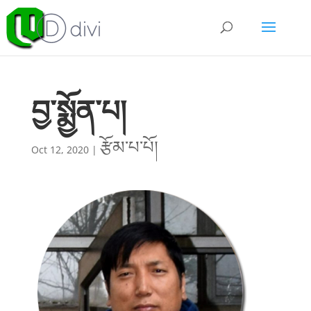
བྱ་སྨྱོན་པ།
རྩོམ་པ་པོ།
Oct 12, 2020
|