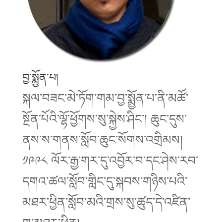
བྱ་སྨྱོན་པ།
སྐལ་བཟང་མེ་ཏོག་གམ་བྱ་སྨྱོན་པ་ནི་མཚོ་
སྔོན་པོའི་ལྷོ་ཕྱོགས་སུ་སྐྱེས་ཤིང་། ཆུང་དུས་
ནས་ས་གནས་སློབ་ཆུང་སོགས་འགྲིམས།
༡༩༩༨ ལོར་རྒྱ་གར་དུ་འབྱོར་བ་དང་ཤེས་རབ་
དགའ་ཚལ་སློབ་གླིང་དུ་སྐབས་གཉིས་པའི་
མཐར་ཕྱིན་སློབ་མའི་གྲས་སུ་ཚུད་དེ་འཛིན་