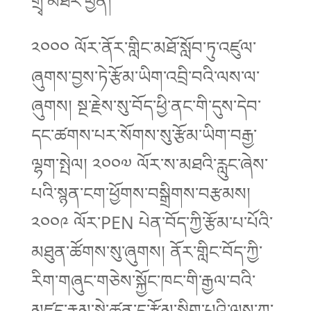
གྲྭ་མཐར་ཕྱིན།
༢༠༠༠ ལོར་ནོར་གླིང་མཐོ་སློབ་ཏུ་འཛུལ་
ཞུགས་བྱས་ཏེ་རྩོམ་ཡིག་འབྲི་བའི་ལས་ལ་
ཞུགས། སྔ་རྗེས་སུ་བོད་ཕྱི་ནང་གི་དུས་དེབ་
དང་ཚགས་པར་སོགས་སུ་རྩོམ་ཡིག་བརྒྱ་
ལྷག་སྤེལ། ༢༠༠༧ ལོར་ས་མཐའི་རླུང་ཞེས་
པའི་སྙན་ངག་ཕྱོགས་བསྒྲིགས་བརྩམས།
༢༠༠༩ ལོར་PEN པེན་བོད་ཀྱི་རྩོམ་པ་པོའི་
མཐུན་ཚོགས་སུ་ཞུགས། ནོར་གླིང་བོད་ཀྱི་
རིག་གཞུང་གཅེས་སྐྱོང་ཁང་གི་རྒྱལ་བའི་
མཛད་རྣམ་སྡེ་ཚན་དུ་རྩོམ་སྒྲིག་པའི་ལས་ཀ་