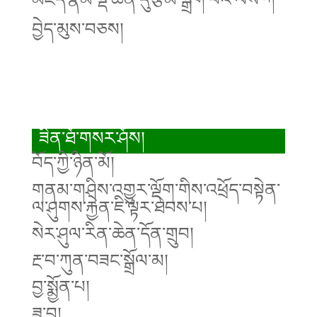
བྱེད་མུས་བཅས།
ཟིན་ཐོ་གསར་ཤོས།
བོད་ཀྱི་ཉིན་མོ།
གནམ་གཤིས་འགྱུར་ལྡོག་གིས་འཕྲོད་བསྟེན་
ལ་ཤུགས་རྐྱེན་ཇི་ལྟར་ཐེབས་པ།
སེར་ཤུལ་རིན་ཆེན་དོན་གྲུབ།
རྔ་བ་ཀུན་བཟང་སྒྲོལ་མ།
བྱ་སྨྱོན་པ།
ཟླ་བ།