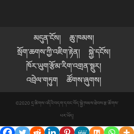
མདུན་ངོས།
ཆུ་ཁམས།
སྲོག་ཆགས་ཀྱི་འཇིག་རྟེན།
སྐྱེ་དངོས།
ཁོར་ཡུག་རྩོམ་རིག་འགྲན་སྡུར།
འབྲེལ་གཏུག
ཚོགས་ཞུགས།
©2020 དྲ་ཚིགས་འདིའི་བདག་དབང་བོད་སྐྱེ་ཁམས་ཐེབས་རྩ་ཚོགས་
པར་ཡོད།