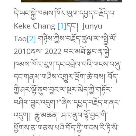
དེ་ཡང་སྐྱེ་ཁམས་ཁོར་ཡུག་དཔྱད་བརྗོད་པ་
Keke Chang
[1]
དང་། Junyu
Tao
[2]
གཉིས་ཀྱིས་བརྗོད་ཚུལ་ལ་“སྤྱི་ལོ་
2010ནས་ 2022 བར་མཐོ་སྒང་ན་སྐྱེ་
ཁམས་ཁོར་ཡུག་དང་འབྲེལ་བའི་གངས་བཞུ་
དང་གནམ་གཤིས་འགྱུར་ལྡོག་ཆེ་བས། བོད་
ཀྱི་ཤར་ལྷོ་ནུབ་བྱང་ལ་སྔར་མེད་ཀྱི་གཏོར་
བཤིག་བྱུང་འདུག་།”ཞེས་དཔྱད་བརྗོད་གནང་
འདུག། རྒྱུ་མཚན། ཤར་ནུབ་ལྷོ་བྱང་གི་
ཕྱོགས་ན་གནས་པའི་བོད་ཀྱི་གངས་རི་ཏི་སི་