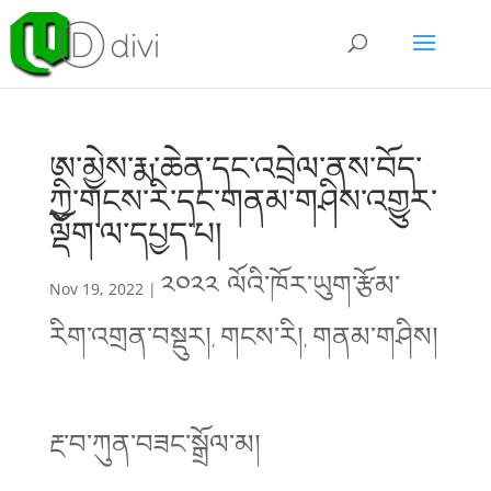
ཨ་མྱེས་རྨ་ཆེན་དང་འབྲེལ་ནས་བོད་
ཀྱི་གངས་རི་དང་གནམ་གཤིས་འགྱུར་
ལྡོག་ལ་དཔྱད་པ།
༢༠༢༢ ལོའི་ཁོར་ཡུག་རྩོམ་
Nov 19, 2022
|
རིག་འགྲན་བསྡུར།
གངས་རི།
གནམ་གཤིས།
,
,
རྔ་བ་ཀུན་བཟང་སྒྲོལ་མ།