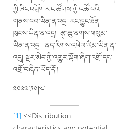
ཀྱི་ཞིང་འབྲོག་མང་ཚོགས་ཀྱི་འཚོ་བའི་
གནས་བབ་ཡིན་ན་འདྲ། རང་བྱུང་ཐོན་
ཁུངས་ཡིན་ན་འདྲ། རྩྭ་ཆུ་ནགས་གསུམ་
ཡིན་ན་འདྲ། ནད་རིགས་འཕེལ་རིམ་ཡིན་ན་
འདྲ། སྔར་མེད་ཀྱི་འགྱུར་ལྡོག་ཞིག་འགྲོ་དང་
འགྲོ་བཞིན་ཡོད་དོ།།
༢༠༢༢།༡༠།༤།
[1]
<<Distribution
characteristics and potential