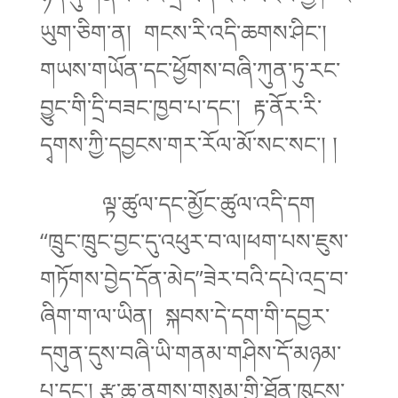
ཡུག་ཅིག་ན། གངས་རི་འདི་ཆགས་ཤིང་།
གཡས་གཡོན་དང་ཕྱོགས་བཞི་ཀུན་ཏུ་རང་
བྱུང་གི་དྲི་བཟང་ཁྱབ་པ་དང་། རྟ་ནོར་རི་
དྭགས་ཀྱི་དབྱངས་གར་རོལ་མོ་སང་སང་། །
ལྟ་ཚུལ་དང་མྱོང་ཚུལ་འདི་དག
“ཁྲུང་ཁྲུང་བྱང་དུ་འཕུར་བ་ལ།ཕག་པས་ཇུས་
གཏོགས་བྱེད་དོན་མེད”ཟེར་བའི་དཔེ་འདྲ་བ་
ཞིག་ག་ལ་ཡིན། སྐབས་དེ་དག་གི་དབྱར་
དགུན་དུས་བཞི་ཡི་གནམ་གཤིས་དོ་མཉམ་
པ་དང་། རྩྭ་ཆུ་ནགས་གསུམ་གྱི་ཐོན་ཁུངས་