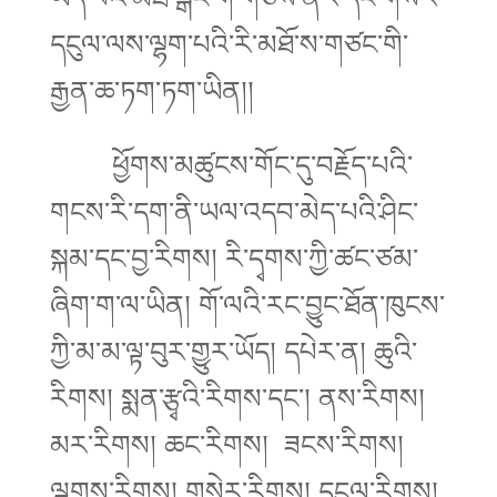
དངུལ་ལས་ལྷག་པའི་རི་མཐོ་ས་གཙང་གི་
རྒྱན་ཆ་ཏག་ཏག་ཡིན།།
ཕྱོགས་མཚུངས་གོང་དུ་བརྗོད་པའི་
གངས་རི་དག་ནི་ཡལ་འདབ་མེད་པའི་ཤིང་
སྐམ་དང་བྱ་རིགས། རི་དྭགས་ཀྱི་ཚང་ཙམ་
ཞིག་ག་ལ་ཡིན། གོ་ལའི་རང་བྱུང་ཐོན་ཁུངས་
ཀྱི་མ་མ་ལྟ་བུར་གྱུར་ཡོད། དཔེར་ན། ཆུའི་
རིགས། སྨན་རྩྭའི་རིགས་དང་། ནས་རིགས།
མར་རིགས། ཆང་རིགས། ཟངས་རིགས།
ལྕགས་རིགས། གསེར་རིགས། དངུལ་རིགས།