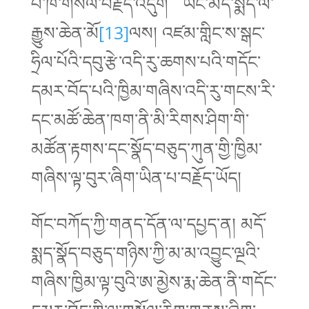
པ་ཁ་གསལ་བརྗོད་འདུག ཡང་མདོ་སྨད་ལོ་
རྒྱུས་ཆེན་མོ
[13]
ལས། འཛམ་གླིང་ས་སྒང་
ཧྲིལ་པོའི་དབུ་རྩེ་འདི་རུ་ཆགས་པའི་གདོང་
དམར་བོད་པའི་ཁྱིམ་གཞིས་འདི་རུ་གངས་རི་
དང་མཚོ་ཆེན་ཁག་ནི་མི་རིགས་ཤིག་གི་
མཚོན་རྟགས་དང་སྣོད་བཅུད་ཀུན་གྱི་ཁྱིམ་
གཞིས་ལྟ་བུར་ཞིག་ཡིན་པ་བརྗོད་ཡོད།
གོང་བཀོད་ཀྱི་གནད་དོན་ལ་དཔྱད་ན། མདོ་
སྨད་སྣོད་བཅུད་གཉིས་ཀྱི་མ་མ་འབྱུང་ལྔའི་
གཞིས་ཁྱིམ་ལྟ་བུའི་ཨ་མྱེས་རྨ་ཆེན་ནི་གདོང་