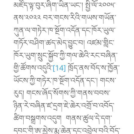
མཛོད་ལྟ་བུར་ཞིག་ཡིན་ཡང་། སྤྱི་ལོ་༢༠༠༥་
ནས་༢༠༢༢ བར་གངས་རིའི་གཡས་གཡོན་
ཀུན་ལ་གཏེར་ཁ་སྔོག་འདོན་དང་ཁོར་ཡུལ་
གཏོར་བཤིག་ཚད་མེད་བྱུང་བ། འཛམ་གླིང་
ཁོར་ཡུག་སྲུང་སྐྱོབ་ཀྱི་གལ་ཆེའི་རང་བཞིན་
གྱི་ཚོགས་འདུའི་
[14]
ཁྲོད་ནས་བོད་ས་ཁྱོན་
ཡོངས་ཀྱི་གཏེར་ཁ་སྔོག་འདོན་དང་། གངས་
རུད། གངས་ཞོད་སོགས་ཀྱི་གནས་བབས་
ཉིན་རེ་བཞིན་ཛ་དྲག་ཇེ་ཆེར་འགྲོ་བ་འབོད་
ཚིག་བསྒྲགས་འདུག གནས་ཚུལ་དེ་དག་
དབང་གི་ཨ་མྱེས་རྨ་ཆེན་དང་འབྲེལ་བའི་བོད་