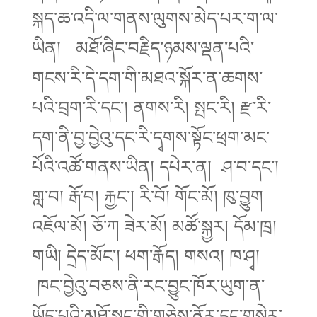
སྐད་ཆ་འདི་ལ་གནས་ལུགས་མེད་པར་ག་ལ་
ཡིན། མཐོ་ཞིང་བརྗིད་ཉམས་ལྡན་པའི་
གངས་རི་དེ་དག་གི་མཐའ་སྐོར་ན་ཆགས་
པའི་བྲག་རི་དང་། ནགས་རི། སྤང་རི། རྫ་རི་
དག་ནི་བྱ་བྱེའུ་དང་རི་དྭགས་སྟོང་ཕྲག་མང་
པོའི་འཚོ་གནས་ཡིན། དཔེར་ན། ཤ་བ་དང་།
གླ་བ། རྒོ་བ། རྐྱང་། རི་བོ། གོང་མོ། ཁུ་བྱུག
འཇོལ་མོ། ཅོ་ཀ ཟེར་མོ། མཚོ་སྐྱར། དོམ་ཁྲ།
གཡི། དྲེད་མོང་། ཕག་རྒོད། གསའ། ཁ་ཤྭ།
ཁང་བྱེའུ་བཅས་ནི་རང་བྱུང་ཁོར་ཡུག་ན་
ཡོད་པའི་མཐོ་སྒང་གི་གཅེས་ནོར་དང་གསེར་