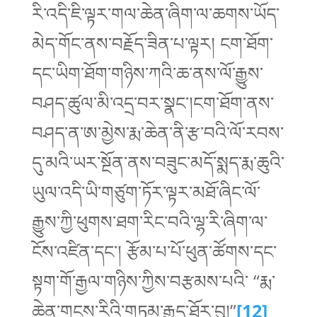
རི་འདི་ཇི་ལྟར་གལ་ཆེན་ཞིག་ལ་ཆགས་ཡོད་
མེད་གོང་ནས་བརྗོད་ཟིན་པ་ལྟར། ངག་ཐོག་
དང་ཡིག་ཐོག་གཉིས་ཀའི་ཆ་ནས་ལོ་རྒྱུས་
བཤད་ཚུལ་མི་འདྲ་བར་སྣང་།ངག་ཐོག་ནས་
བཤད་ན་ཨ་མྱེས་རྨ་ཆེན་ནི་རྩ་བའི་ལོ་རབས་
དུ་མའི་ཡར་སྔོན་ནས་བཟུང་མདོ་སྨད་རྨ་ཆུའི་
ཡུལ་འདི་ཡི་གཙུག་ཏོར་ལྟར་མཐོ་ཞིང་ལོ་
རྒྱུས་ཀྱི་ཕུགས་ཐག་རིང་བའི་ལྷ་རི་ཞིག་ལ་
ངོས་འཛིན་དང་། རྩོམ་པ་པོ་ཕུན་ཚོགས་དང་
སྟག་གོ་རྒྱལ་གཉིས་ཀྱིས་བརྩམས་པའི་ “རྨ་
ཆེན་གངས་རིའི་གཏམ་རྒྱུད་ཐོར་བུ།”
[12]