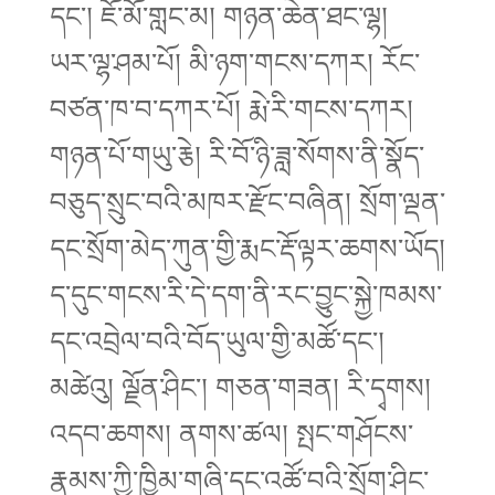
དང་། ཇོ་མོ་གླང་མ། གཉན་ཆེན་ཐང་ལྷ།
ཡར་ལྷ་ཤམ་པོ། མི་ཉག་གངས་དཀར། རོང་
བཙན་ཁ་བ་དཀར་པོ། རྨེ་རི་གངས་དཀར།
གཉན་པོ་གཡུ་རྕེ། རི་བོ་ཉི་ཟླ་སོགས་ནི་སྣོད་
བཅུད་སྲུང་བའི་མཁར་རྫོང་བཞིན། སྲོག་ལྡན་
དང་སྲོག་མེད་ཀུན་གྱི་རྨང་རྡོ་ལྟར་ཆགས་ཡོད།
ད་དུང་གངས་རི་དེ་དག་ནི་རང་བྱུང་སྐྱེ་ཁམས་
དང་འབྲེལ་བའི་བོད་ཡུལ་གྱི་མཚོ་དང་།
མཚེའུ། ལྗོན་ཤིང་། གཅན་གཟན། རི་དྭགས།
འདབ་ཆགས། ནགས་ཚལ། སྤང་གཤོངས་
རྣམས་ཀྱི་ཁྱིམ་གཞི་དང་འཚོ་བའི་སྲོག་ཤིང་