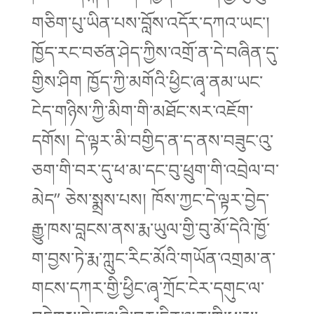
གཅིག་པུ་ཡིན་པས་བློས་འདོར་དཀའ་ཡང་།
ཁྱོད་རང་བཙན་ཤེད་ཀྱིས་འགྲོ་ན་དེ་བཞིན་དུ་
གྱིས་ཤིག ཁྱོད་ཀྱི་མགོའི་ཕྱིང་ཞྭ་ནམ་ཡང་
ངེད་གཉིས་ཀྱི་མིག་གི་མཐོང་སར་འཇོག་
དགོས། དེ་ལྟར་མི་བགྱིད་ན་ད་ནས་བཟུང་འུ་
ཅག་གི་བར་དུ་ཕ་མ་དང་བུ་ཕྲུག་གི་འབྲེལ་བ་
མེད” ཅེས་སྨྲས་པས། ཁོས་ཀྱང་དེ་ལྟར་བྱེད་
རྒྱུ་ཁས་བླངས་ནས་རྨ་ཡུལ་གྱི་བུ་མོ་དེའི་ཁྱོ་
ག་བྱས་ཏེ་རྨ་ཀླུང་རིང་མོའི་གཡོན་འགྲམ་ན་
གངས་དཀར་གྱི་ཕྱིང་ཞྭ་ཀྲོང་ངེར་དགུང་ལ་