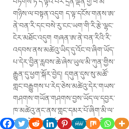
བཏེགས་ཏེ་ད་ལྟའི་བར་དྲིན་ལྡན་གྱི་ཕ་མ་
གཉིས་ལ་བསྟན་འདུག ད་ལྟ་དངོས་གནས་ཨ་
ནེ་བན་རི་དང་བསེ་རུ་ངང་ཡག་གི་རི་རྩེ་ལྷང་
ངེར་མཐོང་འདུག གཞན་ཨ་ནེ་བན་རིའི་རི་
འདབས་ནས་མཚེའུ་ཡིད་དུ་འོང་བ་ཞིག་ཡོད་
པ་དེར་བྱིན་རླབས་ཆེ་ཞེས་ཡུལ་མི་ཀུན་གྱིས་
རྒྱུན་དུ་ཕྱག་སྐོར་བྱེད། དགུན་དུས་སུ་མཚོ་
གླང་བརྒྱུགས་པ་རེད་ཅེས་མཚེའུ་དེར་གཡས་
གཤགས་གཡོན་གཤགས་བྱས་ཡོད་ལ་དབྱར་
ཁ་མཚེའུ་ནང་ནས་གླང་དམར་པོ་ཞིག་མི་ལ་
ལས་དངོས་སུ་མཐོང་མྱོང་སྐད། གླང་དེ་མི་