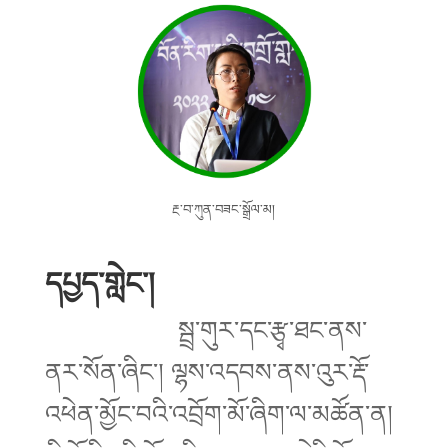
རྔ་བ་ཀུན་བཟང་སྒྲོལ་མ།
དཔྱད་གླེང་།
སྦྲ་གུར་དང་རྩྭ་ཐང་ནས་
ནར་སོན་ཞིང་། ལྷས་འདབས་ནས་འུར་རྡོ་
འཕེན་མྱོང་བའི་འབྲོག་མོ་ཞིག་ལ་མཚོན་ན།