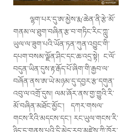
ལྷག་པར་དུ་ཨ་མྱེས་རྨ་ཆེན་ནི་རྩེ་མོ་
གནམ་ལ་ཐུག་བཞིན་རྩ་བ་གཏིང་རིང་ཀླུ་
ཡུལ་ལ་ཟུག་པའི་ཡོན་ཏན་ཀུན་འབྱུང་གི་
དཔག་བསམ་ལྗོན་ཤིང་དང་ཆ་འདྲ་སྟེ། ང་ལོ་
བདུན་ཡིན་དུས་རྟ་རྒོད་པོ་ཞིག་གི་རྒྱབ་ལ་
བཞོན་ནས་ཨ་ཡེ་མཉམ་དུ་དབྱར་རྩ་དགུན་
འབུ་ལ་འགྲོ་དུས། ལམ་ཞོར་ནས་གྱ་གྱུའི་རི་
མོ་བཞིན་མཐོང་མྱོང་། དཀར་གསལ་
གངས་རིའི་མདངས་དང་། རང་ཡུལ་གངས་རི་
ཉིད་དུ་གནས་པའི་དྲི་མེད་རབ་མཛེས་ཀྱི་ཁོར་