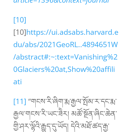
[10]
[10]
https://ui.adsabs.harvard.e
du/abs/2021GeoRL..4894651W
/abstract#:~:text=Vanishing%2
0Glaciers%20at,Show%20affili
ati
[11]
“གངས་རི་ཞིག་རྨ་རྒྱལ་སྤོམ་ར་དང་རྨ་
རྒྱལ་གངས་རི་ཡང་ཟེེར། མཚོ་སྔོན་ཞིང་ཆེན་
གྱི་ཤར་ལྷོའི་རྒྱུད་དུ་ཡོད། དེའི་མཐོ་ཚད་རྒྱ་