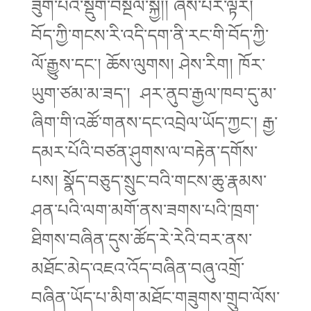
ཟུག་པའི་སྡུག་བསྔལ་སྐྱེ།། ཞེས་པར་ལྟར།
བོད་ཀྱི་གངས་རི་འདི་དག་ནི་རང་གི་བོད་ཀྱི་
ལོ་རྒྱུས་དང་། ཆོས་ལུགས། ཤེས་རིག། ཁོར་
ཡུག་ཙམ་མ་ཟད་། ཤར་ནུབ་རྒྱལ་ཁབ་དུ་མ་
ཞིག་གི་འཚོ་གནས་དང་འབྲེལ་ཡོད་ཀྱང་། རྒྱ་
དམར་པོའི་བཙན་ཤུགས་ལ་བརྟེན་དགོས་
པས། སྣོད་བཅུད་སྲུང་བའི་གངས་ཆུ་རྣམས་
ཤན་པའི་ལག་མགོ་ནས་ཟགས་པའི་ཁྲག་
ཐིགས་བཞིན་དུས་ཚོད་རེ་རེའི་བར་ནས་
མཐོང་མེད་འཇའ་འོད་བཞིན་བཞུ་འགྲོ་
བཞིན་ཡོད་པ་མིག་མཐོང་གཟུགས་གྲུབ་ལོས་