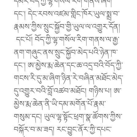
དམར་བོད་ཀྱི་ལྷ་གསོལ་རིག་གནས་ཞིག་
དང་། དེང་རབས་འཛམ་གླིང་ཁོར་ཡུལ་སྨྲ་བ་
རྣམས་ཀྱིས་སྲུང་སྐྱོབ་གྱི་ཡུལ་ལ་འགྱུར་དོན།
དང་པོ། བོད་ཀྱི་ལྷ་གསོལ་རིག་གནས་ལ་རྒྱ་
ནག་གཞུང་ནས་སྲུང་སྐྱོབ་མེད་པའི་ཉེན་ཁ་
དང་། ཨ་མྱེས་རྨ་ཆེན་དང་ཆ་འདྲ་བའི་བོད་ཀྱི་
གངས་རི་དུ་མ་ཞིག་ཉིན་རེ་བཞིན་མཐོང་མེད་
དུ་འགྱུར་བའི་བློ་འཚབ་མཐོང། གཉིས་པ། ཨ་
མྱེས་རྨ་ཆེན་ནི་ཡི་དམ་མགོན་པོ་རྣམ་
གསུམ་དང། ཡུལ་ལྷ་སྟོང་ཕྲག་སྣ་ཚོགས་ཀྱིས་
བསྐོར་བ་མ་ཟད། རང་བྱུང་ནོར་ཀྱི་དཔང་