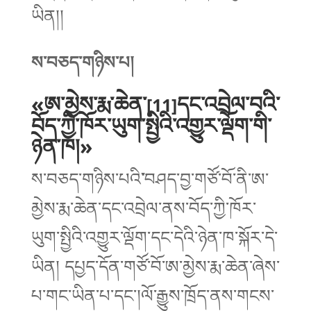
ཡིན།།
ས་བཅད་གཉིས་པ།
«ཨ་མྱེས་རྨ་ཆེན་
དང་འབྲེལ་བའི་
[11]
བོད་ཀྱི་ཁོར་ཡུག་སྤྱིའི་འགྱུར་ལྡོག་གི་
ཉེན་ཁ།»
ས་བཅད་གཉིས་པའི
་
བཤད་བྱ་གཙོ་བོ་ནི་ཨ་
མྱེས་རྨ་ཆེན་དང་འབྲེལ་ནས་བོད་ཀྱི་ཁོར་
ཡུག་སྤྱིའི་འགྱུར་ལྡོག་དང་དེའི་ཉེན་ཁ་སྐོར་དེ་
ཡིན། དཔྱད་དོན་གཙོ་བོ་ཨ་མྱེས་རྨ་ཆེན་ཞེས་
པ་གང་ཡིན་པ་དང་།ལོ་རྒྱུས་ཁྲོད་ནས་གངས་