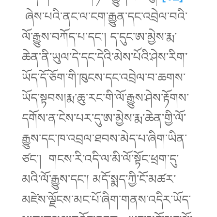
ཞེས་པའི་ནང་ལ་ངག་རྒྱུན་དང་འབྲེལ་བའི་
ལོ་རྒྱུས་བཀོད་པ་དང་། ད་དུང་ཨ་མྱེས་རྨ་
ཆེན་ནི་ཡུལ་དེ་དང་དེའི་མེས་པོའི་ཤེས་རིག་
ཡོད་དོ་ཅོག་གི་ཁུངས་དང་འབྲེལ་བ་ཆགས་
ཡོད་སྟབས།རྨ་ཆུ་རང་གི་ལོ་རྒྱུས་ཤེས་རྟོགས་
དགོས་ན་ངེས་པར་དུ་ཨ་མྱེས་རྨ་ཆེན་གྱི་ལོ་
རྒྱུས་དང་ཁ་འབྲལ་ཐབས་མེད་པ་ཞིག་ཡིན་
ཙང་། གངས་རི་འདི་ལ་མི་ལོ་སྟོང་ཕྲག་དུ་
མའི་ལོ་རྒྱུས་དང་། མདོ་སྨད་ཀྱི་ངོ་མཚར་
མཛེས་ལྗོངས་མང་པོ་ཞིག་གནས་འདིར་ཡོད་