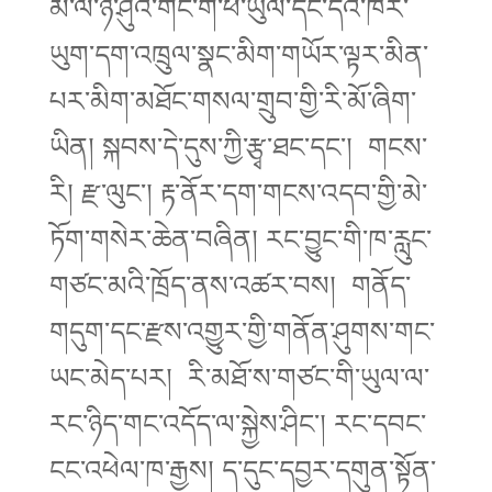
མི་ལོ་ཉི་ཤུའི་གོང་གི་ཕ་ཡུལ་དང་དེའི་ཁོར་
ཡུག་དག་འཁྲུལ་སྣང་མིག་གཡོར་ལྟར་མིན་
པར་མིག་མཐོང་གསལ་གྲུབ་གྱི་རི་མོ་ཞིག་
ཡིན། སྐབས་དེ་དུས་ཀྱི་རྩྭ་ཐང་དང་། གངས་
རི། རྫ་ལུང་། རྟ་ནོར་དག་གངས་འདབ་གྱི་མེ་
ཏོག་གསེར་ཆེན་བཞིན། རང་བྱུང་གི་ཁ་རླུང་
གཙང་མའི་ཁྲོད་ནས་འཚར་བས། གནོད་
གདུག་དང་རྫས་འགྱུར་གྱི་གནོན་ཤུགས་གང་
ཡང་མེད་པར། རི་མཐོ་ས་གཙང་གི་ཡུལ་ལ་
རང་ཉིད་གང་འདོད་ལ་སྐྱེས་ཤིང་། རང་དབང་
ངང་འཕེལ་ཁ་རྒྱས། ད་དུང་དབྱར་དགུན་སྟོན་