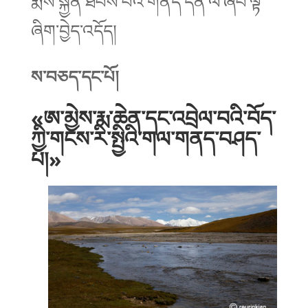
རྨས་སྐྱོན་ཐེབས་པའི་གནད་དོན་ལ་ཞིབ་ལྟ་
ཞིག་བྱེད་འདོད།
ས་བཅད་དང་པོ།
«ཨ་མྱེས་རྨ་ཆེན་དང་འབྲེལ་བའི་བོད་
ཀྱི་གངས་རི་སྤྱིའི་གལ་གནད་བཤད་
པ།»