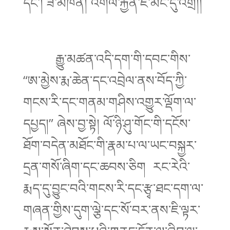
དང་། ཟ་མཁན། འགལ་རྐྱེན་ཇེ་མང་དུ་འགྲོ།།
རྒྱུ་མཚན་འདི་དག་གི་དབང་གིས་
“ཨ་མྱེས་རྨ་ཆེན་དང་འབྲེལ་ནས་བོད་ཀྱི་
གངས་རི་དང་གནམ་གཤིས་འགྱུར་ལྡོག་ལ་
དཔྱད།” ཞེས་བྱ་སྟེ། ལོ་ཉི་ཤུ་གོང་གི་དངོས་
ཐོག་བདེན་མཐོང་གི་རྣམ་པ་ལ་ཡང་བསྐྱར་
དྲན་གསོ་ཞིག་དང་ཆབས་ཅིག རང་རེའི་
རྨད་དུ་བྱུང་བའི་གངས་རི་དང་རྩྭ་ཐང་དག་ལ་
གཞན་གྱིས་དུག་ལྕེ་དང་སོ་བར་ནས་ཇི་ལྟར་