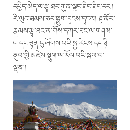
དཔྱིད་མེད་ལ་རྩྭ་ཐང་ཀུན་ལྗང་ཐིང་ཐིང་དང་།
རི་ལུང་ཐམས་ཅད་སྨུག་དྭངས་དྭངས། རྟ་ནོར་
རྣམས་རྩྭ་ཐང་ན་གོས་དཀར་ཐང་ལ་གཤམ་
པ་དང་ལྷན་དུ་ཞོགས་པའི་སྐྱ་རེངས་དང་ཉི་
ནུབ་གྱི་མཛེས་སྡུག་ལ་རོལ་བའི་སྐལ་བ་
ལྡན།།