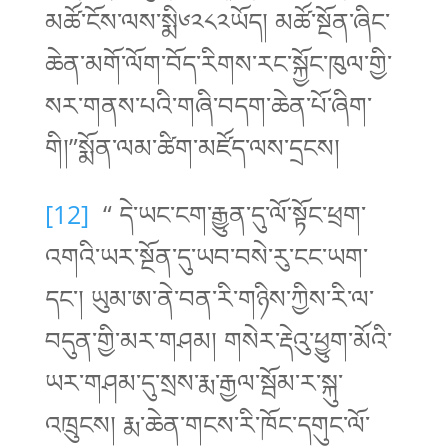
མཚོ་ངོས་ལས་སྨི༦༢༨༢ཡོད། མཚོ་སྔོན་ཞིང་
ཆེན་མགོ་ལོག་བོད་རིགས་རང་སྐྱོང་ཁུལ་གྱི་
སར་གནས་པའི་གཞི་བདག་ཆེན་པོ་ཞིག་
གི།”སྨོན་ལམ་ཚིག་མཛོད་ལས་དྲངས།
[12]
“ དེ་ཡང་ངག་རྒྱུན་དུ་ལོ་སྟོང་ཕྲག་
འགའི་ཡར་སྔོན་དུ་ཡབ་བསེ་རུ་ངང་ཡག་
དང་། ཡུམ་ཨ་ནེ་བན་རི་གཉིས་ཀྱིས་རི་ལ་
བདུན་གྱི་མར་གཤམ། གསེར་རྡེའུ་ཕྱུག་མོའི་
ཡར་གཤམ་དུ་སྲས་རྨ་རྒྱལ་སྦོམ་ར་སྐུ་
འཁྲུངས། རྨ་ཆེན་གངས་རི་ཁོང་དགུང་ལོ་