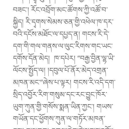
བཟང་། རོང་འབྲོག་མང་ཚོགས་ཀྱི་འཚོ་བ་
སྐྱིད། རི་དྭགས་སེམས་ཅན་གྱི་འཕེལ་ཁ་དར་
བའི་དངོས་མཐོང་ལ་དཔྱད་ན། གངས་རི་དེ་
དག་གི་གལ་གནས་ལ་ལུང་རིགས་གང་ཡང་
དགོས་དོན་མེད། ཁ་དཔེར། “བརྒྱ་བྱིན་ལྷ་ཡི་
ལོངས་སྤྱོད་ལ། །དབུལ་པོ་ནོར་མེད་འགྲན་
མཁན་མང་”ཞེས་པ་ལྟར། གངས་རི་འདི་དག་
སྲིད་འབྱོར་རིག་གསུམ་དང་རང་བྱུང་ཁོར་
ཡུག་ཀུན་གྱི་གསོས་སྨན་ཡིན་ཀྱང་། གཡས་
གཡོན་དང་ཕྱོགས་ཀུན་ལ་གཏོར་མཁན་