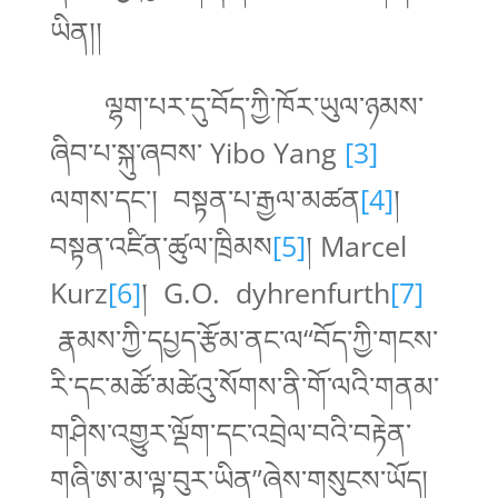
ཡིན།།
ལྷག་པར་དུ་བོད་ཀྱི་ཁོར་ཡུལ་ཉམས་
ཞིབ་པ་སྐུ་ཞབས་ Yibo Yang
[3]
ལགས་དང་། བསྟན་པ་རྒྱལ་མཚན
[4]
།
བསྟན་འཛིན་ཚུལ་ཁྲིམས
[5]
། Marcel
Kurz
[6]
། G.O. dyhrenfurth
[7]
རྣམས་ཀྱི་དཔྱད་རྩོམ་ནང་ལ“བོད་ཀྱི་གངས་
རི་དང་མཚོ་མཚེའུ་སོགས་ནི་གོ་ལའི་གནམ་
གཤིས་འགྱུར་ལྡོག་དང་འབྲེལ་བའི་བརྟེན་
གཞི་ཨ་མ་ལྟ་བུར་ཡིན”ཞེས་གསུངས་ཡོད།