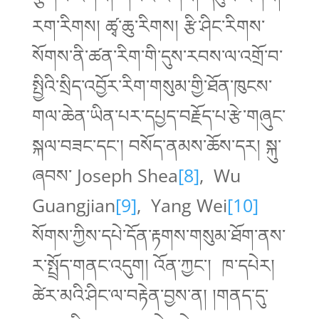
རག་རིགས། ཚྭ་ཆུ་རིགས། རྩི་ཤིང་རིགས་
སོགས་ནི་ཚན་རིག་གི་དུས་རབས་ལ་འགྲོ་བ་
སྤྱིའི་སྲིད་འབྱོར་རིག་གསུམ་གྱི་ཐོན་ཁུངས་
གལ་ཆེན་ཡིན་པར་དཔྱད་བརྗོད་པ་རྩེ་གཞུང་
སྐལ་བཟང་དང་། བསོད་ནམས་ཆོས་དར། སྐུ་
ཞབས་ Joseph Shea
[8]
, Wu
Guangjian
[9]
, Yang Wei
[10]
སོགས་ཀྱིས་དཔེ་དོན་རྟགས་གསུམ་ཐོག་ནས་
ར་སྤྲོད་གནང་འདུག། འོན་ཀྱང་། ཁ་དཔེར།
ཚེར་མའི་ཤིང་ལ་བརྟེན་བྱས་ན། །གནད་དུ་