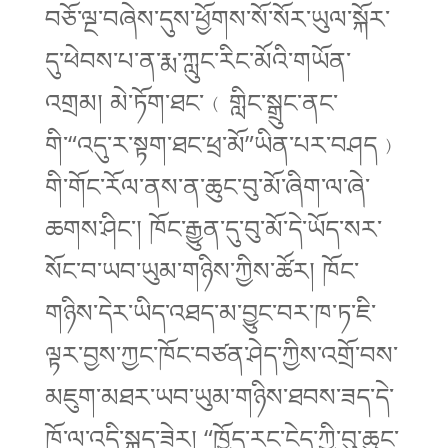
བཅོ་ལྔ་བཞེས་དུས་ཕྱོགས་སོ་སོར་ཡུལ་སྐོར་
དུ་ཕེབས་པ་ན་རྨ་ཀླུང་རིང་མོའི་གཡོན་
འགྲམ། མེ་ཏོག་ཐང་﹙གླིང་སྒྲུང་ནང་
གི་“འདུ་ར་སྟག་ཐང་ཕྲ་མོ”ཡིན་པར་བཤད﹚
གི་གོང་རོལ་ནས་ན་ཆུང་བུ་མོ་ཞིག་ལ་ཞེ་
ཆགས་ཤིང་། ཁོང་རྒྱུན་དུ་བུ་མོ་དེ་ཡོད་སར་
སོང་བ་ཡབ་ཡུམ་གཉིས་ཀྱིས་ཚོར། ཁོང་
གཉིས་དེར་ཡིད་འཐད་མ་བྱུང་བར་ཁ་ཏ་ཇི་
ལྟར་བྱས་ཀྱང་ཁོང་བཙན་ཤེད་ཀྱིས་འགྲོ་བས་
མཇུག་མཐར་ཡབ་ཡུམ་གཉིས་ཐབས་ཟད་དེ་
ཁོ་ལ་འདི་སྐད་ཟེར། “ཁྱོད་རང་ངེད་ཀྱི་བུ་ཆུང་