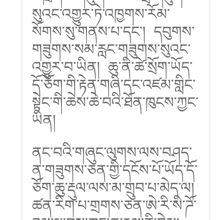
སུའང་འགྱུར་ཏེ་འཁྱགས་རོམ་
སོགས་སུ་གནས་པ་དང་། དབུགས་
གཟུགས་སམ་རླང་གཟུགས་སུའང་
འགྱུར་བ་ཡིན། ཆུ་ནི་ཚེ་སྲོག་ཡོད་
དོ་ཅོག་གི་རྟེན་གཞི་དང་འཛམ་གླིང་
སྟེང་གི་ཆེས་ཆེ་བའི་ཐོན་ཁུངས་ཀྱང་
ཡིན།
ནང་བའི་གཞུང་ལུགས་ལས་བཤད་
ན་གཟུགས་ཅན་གྱི་དངོས་པོ་ཡོད་དོ་
ཅོག་ཆུ་རྡུལ་ལས་མ་གྲུབ་པ་མེད་ལ།
ཚན་རིག་པ་གྲགས་ཅན་ཨེ་རི་སི་ཌོ་