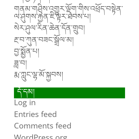
གནམ་གཤིས་འགྱུར་ལྡོག་གིས་འཕྲོད་བསྟེན་
ལ་ཤུགས་རྐྱེན་ཇི་ལྟར་ཐེབས་པ།
སེར་ཤུལ་རིན་ཆེན་དོན་གྲུབ།
རྔ་བ་ཀུན་བཟང་སྒྲོལ་མ།
བྱ་སྨྱོན་པ།
ཟླ་བ།
རྨ་ཀླུང་ལྷ་མོ་སྐྱབས།
དོ་དམ།
Log in
Entries feed
Comments feed
WordPress.org