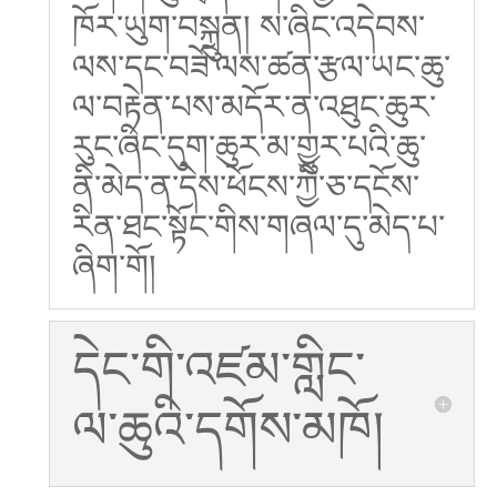
ཁོར་ཡུག་བསྐྲུན། ས་ཞིང་འདེབས་
ལས་དང་བཟོ་ལས་ཚན་རྩལ་ཡང་ཆུ་
ལ་བརྟེན་པས་མདོར་ན་འཐུང་ཆུར་
རུང་ཞིང་དུག་ཆུར་མ་གྱུར་པའི་ཆུ་
ནི་མེད་ན་དེས་ཕོངས་ཀྱི་ཅ་དངོས་
རིན་ཐང་སྟོང་གིས་གཞལ་དུ་མེད་པ་
ཞིག་གོ།
དེང་གི་འཛམ་གླིང་
ལ་ཆུའི་དགོས་མཁོ།