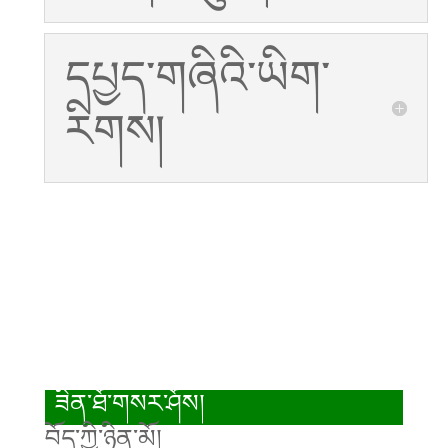
དཔྱད་གཞིའི་ཡིག་
རིགས།
ཟིན་ཐོ་གསར་ཤོས།
བོད་ཀྱི་ཉིན་མོ།