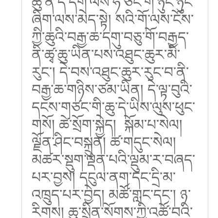
ཆུ་ནི་དེ་དག་ལས་ཧ་ཅང་གི་ཉུང་ཉུང་
ཞིག་ལས་མེད་སྟེ། སའི་གོ་ལས་ངོས་
ཀྱི་ཆུའི་བརྒྱ་ཆ་དགུ་བཅུ་གོ་བརྒྱད་
ནི་ཚྭ་ཆུ་ཡིན་པས་འཐུང་ཆུར་མི་
རུང་། དེ་བས་འཐུང་ཆུར་རུང་བ་ནི་
བརྒྱ་ཆ་གཉིས་ཙམ་ཡིན། དེ་ལྟ་བུའི་
དངས་གཙང་གི་ཆུ་དེ་ཡིས་ལུས་ཕུང་
གསོ། ཚེ་སྲོག་སྐྱེད། སྐོམ་པ་སེལ།
ལྗོན་ཤིང་བསྐྲུན། ཚ་གདུང་སེལ།
མཚར་སྡུག་ལྡན་པའི་ལྡུམ་ར་བཞད་
པར་བྱས། དངུལ་ནག་དང་དྲི་མ་
འཁྲུད་པར་བྱེད། མཚོ་གླང་དང་། ཉ་
རིགས། ཆུ་སྲིན་སོགས་ཀྱི་འཚོ་བའི་