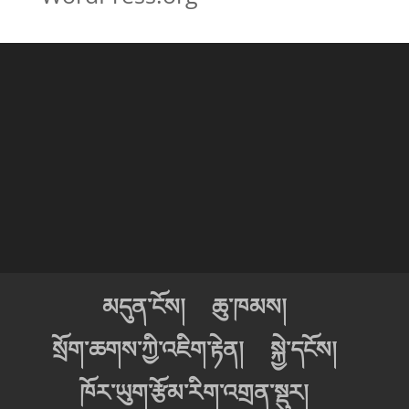
མདུན་ངོས།
ཆུ་ཁམས།
སྲོག་ཆགས་ཀྱི་འཇིག་རྟེན།
སྐྱེ་དངོས།
ཁོར་ཡུག་རྩོམ་རིག་འགྲན་སྡུར།