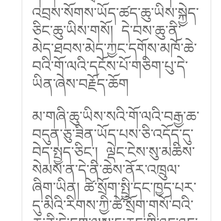
འབྲས་སོགས་ཡོད་ཚད་ཆུ་ཡིས་སྐྱེད་
ཅིང་ཆུ་ཡིས་གསོ། དེ་བས་ཆུ་ནི་
མེད་ཐབས་མེད་ཀྱང་དགོས་མཁོ་ཆེ་
བའི་གོ་ལའི་དངོས་པོ་གཅིག་པུ་དེ་
ཡིན་ཞེས་བརྗོད་ཆོག
མ་གཞི་ཆུ་ཡིས་སའི་གོ་ལའི་བརྒྱ་ཆ་
བདུན་ཅུ་ཟིན་ཡོད་པས་ཅི་འདོད་དུ་
བེད་སྤྱད་ཅིང་། ལྡེང་ངེས་སུ་མཆིས་
སེམས་ན་དེ་ནི་ཆེས་ནོར་འཁྲུལ་
ཞིག་ཡིན། ཚེ་སྲོག་སྤྱི་དང་ཁྱད་པར་
དུ་མིའི་རིགས་ཀྱི་ཚེ་སྲོག་གསོ་བའི་