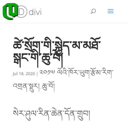
ཚེ་སྲོག་གི་སྐྱེད་མ་མཐོ་
སྒང་གི་ཆུ་བོ།
༢༠༡༧ ལོའི་ཁོར་ཡུག་རྩོམ་རིག་
Jul 18, 2020
|
འགྲན་སྡུར།
ཆུ་བོ།
,
སེར་ཤུལ་རིན་ཆེན་དོན་གྲུབ།