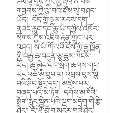
ཌལ་ལྟ་བུས་ཀྱང་ཆུ་རྡུལ་ནི་བེམ་
གཟུགས་ཀྱི་རྩ་བའི་རྫས་སུ་བཤད་
ཡོད། བོད་ཀྱི་རྒྱལ་རབས་དག་
ནའང་རླུང་དང་ཆུ་ཡི་དཀྱིལ་འཁོར་
སོགས་ཀྱིས་འཇིག་རྟེན་གྲུབ་པར་
བཤད། ས་ཡི་གོ་ལའི་ངོས་ཀྱི་རྒྱ་ཁྱོན་
གྱི་བརྒྱ་ཆ་བདུན་ཅུ་ཆུས་ཁེངས་
ཡོད། ཆུ་མེད་པར་སྲོག་ཆགས་གང་
ཡང་འཚོ་མི་ཐུབ་ལ། འབྲས་བུས་ལྕི་
བའི་ཤིང་སྡོང་དང་། མཛེས་པར་
བཞད་པའི་མེ་ཏོག དགོས་མཁོའི་
སྲོག་རླུང་སྦྱིན་པའི་ལྗང་མདོག་གི་རྩི་
ཤིང་། རོ་ཡི་བྲོ་བ་མངར་བའི་ཤིང་