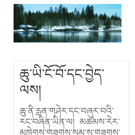
ཆུ་ཡི་ངོ་བོ་དང་བྱེད་
ལས།
ཆུ་ནི་རླན་གཤེར་དང་བཞུར་བའི་
རང་བཞིན་ཡིན་ལ། མཚམས་རེར་
མཁྲེགས་གཟུགས་སམ་སྲ་གཟུགས་