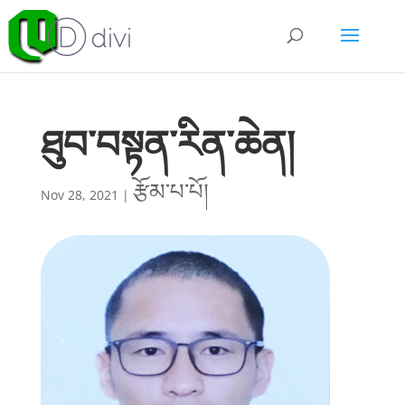
ཐུབ་བསྟན་རིན་ཆེན།
རྩོམ་པ་པོ།
Nov 28, 2021
|