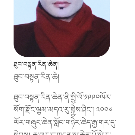
ཐུབ་བསྟན་རིན་ཆེན།
ཐུབ་བསྟན་རིན་ཆེ།
ཐུབ་བསྟན་རིན་ཆེན་ནི་སྤྱི་ལོ་༡༩༩༠ལོར་
སོག་རྫོང་ལྕམ་མདའ་རུ་སྐྱེས་ཤིང་། ༢༠༠༦
ལོར་གཞུང་ཆེན་སློབ་གཉེར་ཆེད་རྒྱ་གར་དུ་
སླེབས། རྒྱ་གར་དུ་གདན་ས་ཆེན་པོ་སེ་ར་