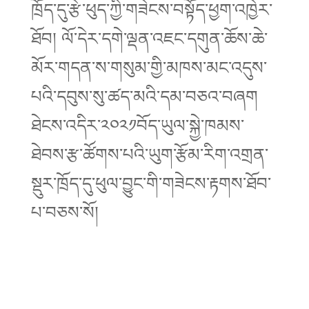
ཁྲོད་དུ་རྩེ་ཕུད་ཀྱི་གཟེངས་བསྟོད་ཕྱག་འཁྱེར་
ཐོབ། ལོ་དེར་དགེ་ལྡན་འཇང་དགུན་ཆོས་ཆེ་
མོར་གདན་ས་གསུམ་གྱི་མཁས་མང་འདུས་
པའི་དབུས་སུ་ཚད་མའི་དམ་བཅའ་བཞག
ཐེངས་འདིར་༢༠༢༡བོད་ཡུལ་སྐྱེ་ཁམས་
ཐེབས་རྩ་ཚོགས་པའི་ཡུག་རྩོམ་རིག་འགྲན་
སྡུར་ཁྲོད་དུ་ཕུལ་བྱུང་གི་གཟེངས་རྟགས་ཐོབ་
པ་བཅས་སོ།