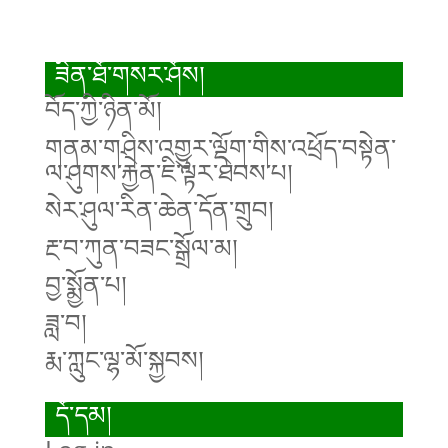
ཟིན་ཐོ་གསར་ཤོས།
བོད་ཀྱི་ཉིན་མོ།
གནམ་གཤིས་འགྱུར་ལྡོག་གིས་འཕྲོད་བསྟེན་
ལ་ཤུགས་རྐྱེན་ཇི་ལྟར་ཐེབས་པ།
སེར་ཤུལ་རིན་ཆེན་དོན་གྲུབ།
རྔ་བ་ཀུན་བཟང་སྒྲོལ་མ།
བྱ་སྨྱོན་པ།
ཟླ་བ།
རྨ་ཀླུང་ལྷ་མོ་སྐྱབས།
དོ་དམ།