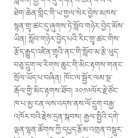
ཐེག་ཆེན་གླིང་གི་ཡ་གྱལ་སེར་བྱེས་མཁས་
སྙན་གྲྭ་ཚང་དུ་ཞུགས་ཏེ་སློབ་གཉེར་བྱེད་མོས་
ཡིན། སློབ་གཉེར་བྱེད་པའི་རིང་གྲྭ་ཚང་གིས་
རྩོད་རྒྱུད་འཛིན་གྲྭའི་ནང་གི་སློབ་མ་རྩེ་ཕུད་
བཅུ་དྲུག་ལ་རིགས་ཆུང་གི་མིང་རྟགས་གནང་
སྲོལ་ཡོད་པ་བཞིན། ཁོང་ལ་སྦྱོར་ལམ་སྔ་
རྒོལ་གྱི་མིང་རྟགས་ཐོབ། ༢༠༡༩ལོར་རྗེ་ཙོང་
ཁ་པ་མྱ་ངན་ལས་འདས་ནས་ལོ་དྲུག་བརྒྱ་
འཁོར་བའི་རྗེས་དྲན་སྐབས། རྒྱལ་སྤྱིའི་དགེ་
ལྡན་ལྷན་ཚོགས་ཀྱི་དཔྱད་རྩོམ་འགྲན་བསྡུར་