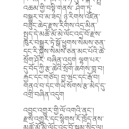
འཆམ་གྱི་བསྟི་གནས་ ཤིག་ཏུ་
བསྒྱུར་བ་མ་ཟད། ཉྭ་རིགས་འཛིན་
བཟུང་ཆེད་རྫས་རིགས་འདྲ་མིན་
སྤྱད་དེ་མཚོ་མོ་མེ་ལོང་འདྲ་བོ་རྫས་
ཁུར་བསྒྱུར་ཏེ་སྒོ་ཕྱུགས་སེམས་ཅན་
དང་རི་སྐྱེས་སེམས་ཅན་མང་པོའི་ཚེ་
སྲོག་ཤོར་ བཞིན་འདུག ལྷག་པར་
དུ་བོད་ཀྱི་རྩ་ཆེའི་སྲོག་ཆགས་གླ་བ།
རྐྱང་དང་གཙོད། བྱ་ཝང་དང་རྒོ་བ།
གནའ་བ་དང་གཡི་སོགས་རྩ་མེད་དུ་
འགྲི་བཞིན་འདུག
འབྱུང་འགྱུར་གྱི་ལོ་འགའི་ནང་།
རྫས་འགྱུར་དང་སྙིགས་རོ་ཁྲོད་ནས་
མཚོ་མོ་མེ་ལོང་འདྲ་བོ་སྐམ་སྲིད་ལ།