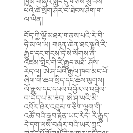
ཁྱིམ་གཞིའི་སླད་དུ་གཅེས་སུ་འོས་
པའི་ཚེ་སྲོག་ཤོར་བ་ཐེངས་ཤིག་ག་
ལ་ཡིན།
བོད་ཀྱི་ལྷོ་མཐར་གནས་པའི་རི་བི་
ཧི་མ་ལ་ཡ། གཉན་ཆེན་ཐང་ལྷའི་རི་
རྒྱུད་དང་གངས་ཏེ་སེ་སོགས་ནི་
འཛམ་གླིང་གི་རི་རྒྱུད་མཐོ་ ཤོས་
རེད་ལ། ཨེ་ཤ་ཡིའི་རྒྱལ་ཁབ་མང་པོ་
ཞིག་གི་ཆབ་སྲིད་དང་ཆོས་ལུགས།
ལོ་རྒྱུས་དང་དཔལ་འབྱོར་ལ་འབྲེལ་
བ་ཡོད་པ་མ་ཟད། ཨེ་ཤ་ཡའི་མི་
འབོར་ཐེར་འབུམ་གཅིག་ལྷག་གི་
འཚོ་བའི་རྒྱབ་རྟེན་ཡང་རེད། རི་རྒྱུད་
དེ་དག་ལས་བཞུར་བའི་ཡར་ཀླུང་