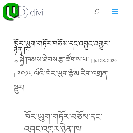
ཁོར་ཡུག་གཏོར་བཅོམ་དང་འབྱུང་འགྱུར་
ཉེན་ཁ།
སྐྱེ་ཁམས་ཐེབས་རྩ་ཚོགས་པ།
by
|
Jul 23, 2020
༢༠༡༥ ལོའི་ཁོར་ཡུག་རྩོམ་རིག་འགྲན་
|
སྡུར།
ཁོར་ཡུག་གཏོར་བཅོམ་དང་
འབྱུང་འགྱུར་ཉེན་ཁ།