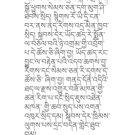
སྒོ་ཕྱུགས་སེམས་ཅན་དག་མུག་ཤི་
ཐེབས་སྲིད། སྙིགས་རོ་ཡི་དྲི་ངན་
བར་ནས་ནད་རིགས་འདྲ་མིན་ཁྱབ་
སྲིད། སྐབས་དེར་ཡོད་ཚད་རེ་སྨོན་
ལ་བཅོལ་བའི་ཉེ་འགྲམ་གྱི་འབྲོག་
པ་དེ་ཚོས་ཅི་ཞིག་བྱ། ཡོད་ཚད་རང་
བྱུང་ལ་བརྟེན་པའི་འདབ་ཆགས་བྱ་
རིགས་དང་སེམས་ཅན་རི་དྭགས་དེ་
ཚོས་ཅི་ ཞིག་བྱ། གནད་དོན་འདིའི་
ཐད་ལ་རྫས་འགྱུར་བཟོ་མཁན་གྱི་
ཚན་རིག་པ་དང་སྲིད་ཇུས་འཐེན་
མཁན་ གྱི་ཆབ་སྲུད་པས་འགན་
འཁུར་སྲིད་དམ། སྐབས་དེར་ཁྲིམས་
ལུགས་པས་དྲང་བདེན་གླེང་ཐུབ་
བམ།