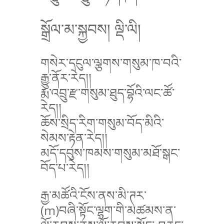
སྒྲོལ་མ་སྐྱབས། ལྡི་ལི།
གསེར་དངུལ་ལྕགས་གསུམ་ཁ་བའི་
རྒྱུ་ནོར་རེད།།
རྨ་འབྲུ་རྫ་གསུམ་ཐུད་བྷོའི་ལང་ཚོ་
རེད།།
ཆོས་སྲིད་རིག་གསུམ་བོད་མིའི་
སེམས་རྟེན་རེད།།
མདོ་དབུས་ཁམས་གསུམ་མཐོ་སྒང་
བོད་པ་རེད།།
རྒྱ་མཚོའི་ངོས་ནས་མི་ཊར་
(m)བཞི་སྟོང་ལྷག་གི་མཚམས་ན་