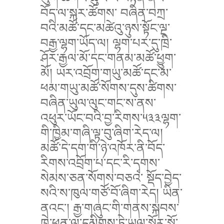
བོད་ལ་སྐར་ཚོགས་ བཞིན་བཀྲ་
བའི་མཚོ་དང་མཚེའུ་ཉུས་སྟོང་ལྔ་
བརྒྱ་ལྷག་ཡོད་ལ། ལྷག་པར་དུ་ཁྲི་
ཤོར་རྒྱལ་མོ་དང་གནམ་མཚོ་ཕྱུག་
མོ། ཡར་འབྲོག་གཡུ་མཚོ་དང་མ་
ཕམ་གཡུ་མཚོ་སོགས་དུས་ཚིགས་
བཞིན་ཡུལ་ལུང་གང་ས་ནས་
འཕུར་ཡོང་བའི་བྱ་རིགས་༥༣༣ལྷག་
གི་ཁྱིམ་གཞི་ལྟ་བུ་ཞིག་རེད་ལ།
མཚོ་དེ་དག་གི་ཉེ་འཁོར་ནི་བོད་
རིགས་འབྲོག་པ་དང་རི་དྭགས་
སེམས་ཅན་སོགས་བཅའ་ སྡོད་བྱེད་
སའི་ས་ཁུལ་གཙོ་བོ་ཞིག་རེད། ཡིན་
ནའང་། རྒྱ་གཞུང་གི་གནས་སྐབས་
ཁེ་ཕན་ལ་དམིགས་ཏེ་ཡུལ་སྐོར་སྤྲོ་