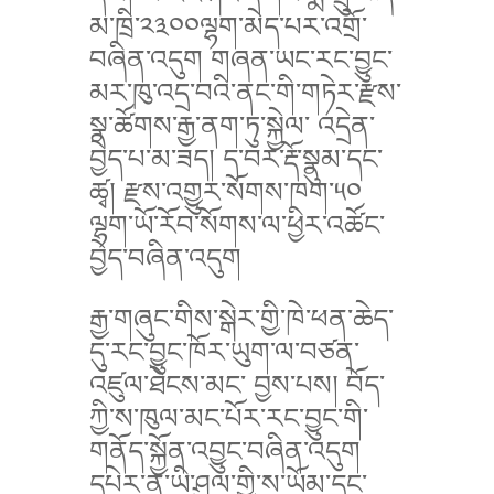
མ་ཁྲི་༢༣༠༠ལྷག་མེད་པར་འགྲོ་
བཞིན་འདུག གཞན་ཡང་རང་བྱུང་
མར་ཁུ་འདྲ་བའི་ནང་གི་གཏེར་རྫས་
སྣ་ཚོགས་རྒྱ་ནག་ཏུ་སྐྱེལ་ འདྲེན་
བྱེད་པ་མ་ཟད། ད་བར་རྡོ་སྣུམ་དང་
ཚྭ། རྫས་འགྱུར་སོགས་ཁག་༥༠
ལྷག་ཡོ་རོབ་སོགས་ལ་ཕྱིར་འཚོང་
བྱེད་བཞིན་འདུག
རྒྱ་གཞུང་གིས་སྒེར་གྱི་ཁེ་ཕན་ཆེད་
དུ་རང་བྱུང་ཁོར་ཡུག་ལ་བཙན་
འཛུལ་ཐེངས་མང་ བྱས་པས། བོད་
ཀྱི་ས་ཁུལ་མང་པོར་རང་བྱུང་གི་
གནོད་སྐྱོན་འབྱུང་བཞིན་འདུག
དཔེར་ན་ཡི་ཤུལ་གྱི་ས་ཡོམ་དང་