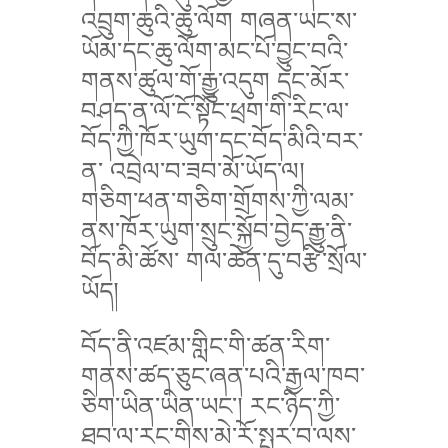
འབྲུག་ཆུའི་ཆུ་ལོག གཞན་ཡང་ས་
ཡོམ་དང་ཆུ་ལོག་མང་པོ་བྱུང་བའི་
གནས་ཚུལ་གོ་རྒྱུ་འདུག དྲང་མོར་
བཤད་ན་ལོ་ངོ་སྟོང་ཕྲག་གི་རིང་ལ་
བོད་ཀྱི་ཁོར་ཡུག་དང་བོད་མིའི་བར་
ན་ འབྲེལ་བ་ཟབ་མོ་ཡོད་ལ།
གཅིག་ཕན་གཅིག་གྲོགས་ཀྱི་ལམ་
ནས་ཁོར་ཡུག་སྲུང་སྐྱོབ་བྱེད་རྒྱུ་ནི་
བོད་མི་ཚོས་ གལ་ཆེན་དུ་བརྩི་སྲོལ་
ཡོད།
བོད་ནི་འཛམ་གླིང་གི་ཚན་རིག་
གནས་ཚད་ཅུང་ཞན་པའི་རྒྱལ་ཁབ་
ཅིག་ཡིན་ཡིན་ཡང་། རང་ཉིད་ཀྱི་
ཐབ་ལ་རང་གིས་མེ་རོ་སྤར་བ་ལས་