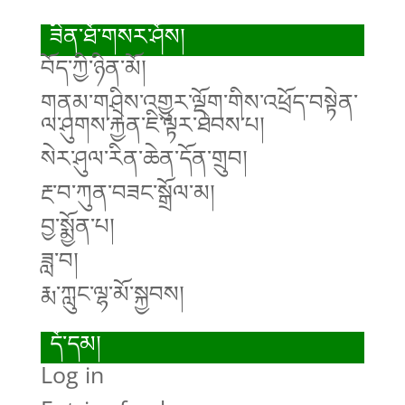
ཟིན་ཐོ་གསར་ཤོས།
བོད་ཀྱི་ཉིན་མོ།
གནམ་གཤིས་འགྱུར་ལྡོག་གིས་འཕྲོད་བསྟེན་
ལ་ཤུགས་རྐྱེན་ཇི་ལྟར་ཐེབས་པ།
སེར་ཤུལ་རིན་ཆེན་དོན་གྲུབ།
རྔ་བ་ཀུན་བཟང་སྒྲོལ་མ།
བྱ་སྨྱོན་པ།
ཟླ་བ།
རྨ་ཀླུང་ལྷ་མོ་སྐྱབས།
དོ་དམ།
Log in