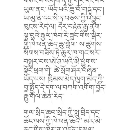
གཙང་པོ་སོགས་ནི་རྒྱ་གར་དང་བལ་
ཡུལ་ནང་ ཡོད་པའི་ཆུ་བོ་གངྒཱ་དང་།
ཡ་མུ་ན་དང་སི་ཏ་བཅས་ཀྱི་འབྱུང་
ཁུངས་རེད་ལ། དེར་བརྟེན་རྒྱ་ནག་
ལྟ་བུའི་རྒྱལ་ཁབ་རེ་ཟུང་གིས་སྒེར་
གྱི་ཁེ་ཕན་ཆེད་ཆུ་གློག་ ས་ཚུགས་
སོགས་བཟོས་ཏེ་ཆུར་ཁ་གང་སར་
བསྒྱུར་བས་ཨེ་ཤ་ཡའི་མི་ཕྱུགས་
སྟོང་ཕྲག་གི་ ཚེ་སྲོག་ཤོར་བཞིན་
ཡོད་པས། ཁྲིམས་མེད་ལུག་མེད་ཀྱི་
བྱ་སྤྱོད་དེ་དག་ལ་བཀག་འགོག་བྱེད་
རྒྱུ་གལ་ཆེན་རེད།
གལ་སྲིད་ཆབ་སྲིད་ཀྱི་སླུ་བྲིད་དང་
ཚོང་ལས་ཀྱི་ཁེ་ཕན་ཆེད” མར་མེ་
རླུང་གིས་ཁྱེར་ན་འཛུམ་དམུལ་