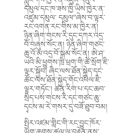
དམུལ་དང་ཁ་ཟས་ཁྱི་ཡིས་ཁྱེར་ན་
འཛུམ་དམུལ་ དམུལ”ཞེས་བ་ལྟར་
རང་འགན་རང་གིས་མ་ཁྱེར་ན།
ཉིན་ཞིག་གངས་རི་དུང་དཀར་འདྲ་
བོ་བཞུས་སོང་ན། ཉིན་ཞིག་གཙང་
ཆུ་འོ་མ་འདྲ་བོ་སྐམ་སོང་ན། ཨེ་ཤ་
ཡའི་མི་ཕྱུགས་ཁྲི་ཕྲག་གི་ཚེ་སྲོག་ཇི་
ལྟར་སྐྱོབ། ཞིང་ལས་ཐོན་སྐྱེད་དང་
ཚོང་ལས་ཐོན་སྐྱེད་གོང་འཕེལ་ཇི་
ལྟར་གཏོང་། ཚན་རིག་པ་དང་ཆབ་
སྲིད་པས་གངས་རི་དང་གཙང་ཆུ་
དྭངས་མ་རེ་གསར་དུ་བཟོ་ཐུབ་བམ།
སྤྱིར་འཛམ་གླིང་གི་རང་བྱུང་ཁོར་
ཡུག་ཆགས་ཚུལ་ལ་བརྟེན་ནས་