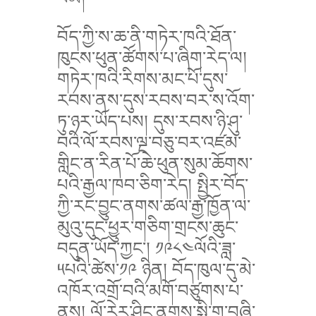
བོད་ཀྱི་ས་ཆ་ནི་གཏེར་ཁའི་ཐོན་
ཁུངས་ཕུན་ཚོགས་པ་ཞིག་རེད་ལ།
གཏེར་ཁའི་རིགས་མང་པོ་དུས་
རབས་ནས་དུས་རབས་བར་ས་འོག་
ཏུ་ཉར་ཡོད་པས། དུས་རབས་ཉི་ཤུ་
བའི་ལོ་རབས་ལྔ་བཅུ་བར་འཛམ་
གླིང་ན་རིན་པོ་ཆེ་ཕུན་སུམ་ཆོགས་
པའི་རྒྱལ་ཁབ་ཅིག་རེད། སྤྱིར་བོད་
ཀྱི་རང་བྱུང་ནགས་ཚལ་རྒྱ་ཁྱོན་ལ་
མུའུ་དུང་ཕྱུར་གཅིག་གྲངས་ཆུང་
བདུན་ཡོད་ཀྱང་། ༡༩༨༤ལོའི་ཟླ་
༥པའི་ཚེས་༡༩ ཉིན། བོད་ཁུལ་དུ་མེ་
འཁོར་འགྲོ་བའི་མགོ་བཙུགས་པ་
ནས། ལོ་རེར་ཤིང་ནགས་སྨི་གྲུ་བཞི་