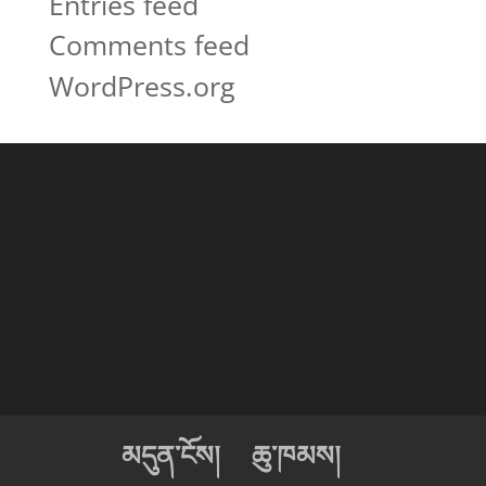
Entries feed
Comments feed
WordPress.org
མདུན་ངོས།
ཆུ་ཁམས།