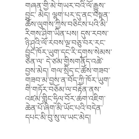
གཞན་གྱི་མེ་གཡར་བའི་ལོ་རྒྱུས་
བྱུང་ མེད། ལྷག་པར་དུ་ནང་བསྟན་
ཆོས་ལུགས་ཀྱིས་བཅིངས་པའི་མི་
རིགས་ཤིག་ཡིན་པས། དུས་རབས་
ཉི་ཤུའི་ལོ་རབས་ལྔ་བཅུ་བར་རང་
བྱུང་ཁོར་ཡུག་དང་རི་དྭགས་སེམས་
ཅན་ལ་ དེ་ཙམ་གྱིསགནོད་འཚེ་
བྱས་མེད། གལ་སྲིད་ང་ཚོས་གཟབ་
གཟབ་མ་བྱས་ན་བོད་ཀྱི་ཁོར་ཡུག་
གི་གཏོར་བཅོམ་ལ་བརྟེན་ནས་
འཛམ་གླིང་ཧྲིལ་བོར་ཆག་འཇིག་
ཆེན་པོ་ཞིག་མི་ཡོང་པའི་བདེན་
དཔང་མི་བུ་སུ་ལ་ཡང་མེད།