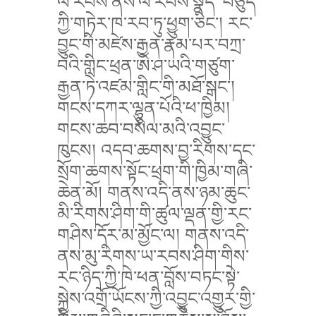
ལོ་རབས་ནས་ལོ་རབས་སྣོད་ བཅུད་
ཀྱི་གཏེར་ཁ་རབ་ཏུ་ཕྱུག་ཅིང་། རང་
བྱུང་གི་མཛེས་རྒྱན་རྣམ་པར་བཀྲ་
བའི་གླིང་ཕྲན་ཨེ་ཤ་ཡའི་གཙུག་
རྒྱན་ཏེ་འཛམ་གླིང་གི་མཐོ་སྒང་།
གངས་དཀར་ལྷུན་པོའི་ཕ་ཁྱིམ།
གངས་ཆབ་བསིལ་མའི་འབྱུང་
ཁུངས། འདབ་ཆགས་བྱ་རིགས་དང་
སྲོག་ཆགས་སྟོང་ཕྲག་གི་ཁྱིམ་གཞི་
ཆེན་མོ། གནས་འདི་ནས་ཉམ་ཆུང་
མི་རིགས་ཤིག་གི་ཚུལ་ལྡན་གྱི་རང་
གཤིས་དོར་མ་མྱོང་ལ། གནས་འདི་
ནས་མུ་རིགས་ཡ་རབས་ཤིག་གིས་
རང་ཉིད་ཀྱི་ཁེ་ཕན་བློས་བཏང་སྟེ་
སྐྱེས་འགྲོ་ཡོངས་ཀྱི་འབྱུང་འགྱུར་གྱི་