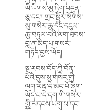
ཡི་རིགས་མུ་ཏིག་བདུན་
ཅུ་དང་། གྲང་སྦྱོར་སོགས་
སུ་གསེར་ཆུ་དང་དངུལ་
ཆུ་བཏུལ་བའི་ལག་ཐབས་
བླ་ན་མེད་པ་གསར་
གཏོད་བྱས་ཡོད།
སྔ་རབས་བོད་ཀྱི་བོན་
པོའི་དུས་སུ་གསེར་གྱི་
ལག་ལེན་དེ་མང་པོ་ཞིག་
ཡོད་པ་དེ་དག་གི་གསེར་
གྱི་མདངས་ཡག་པ་དང་