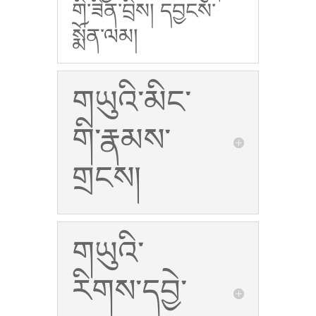
གི་ཟིན་བྲིས། དབྱངས་
སྨོན་ལམ།
གཡུའི་མིང་
གི་རྣམས་
གྲངས།
གཡུའི་
རིགས་དབྱེ་