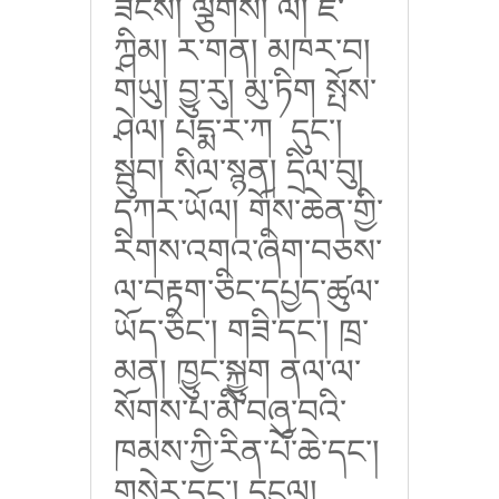
ཟངས། ལྕགས། ལི། ཛི་
ཀྴིམ། ར་གན། མཁར་བ།
གཡུ། བྱུ་རུ། མུ་ཏིག
སྤོས་
ཤེལ། པདྨ་ར་ཀ དུང་།
སྦུབ། སིལ་སྙན། དྲིལ་བུ།
དཀར་ཡོལ། གོས་ཆེན་གྱི་
རིགས་འགའ་ཞིག་བཅས་
ལ་བརྟག་ཅིང་དཔྱད་ཚུལ་
ཡོད་ཅིང་། གཟི་དང་། ཁྲ་
མན། ཁྱུང་སྐྱུག ནལ་ལ་
སོགས་པ་མི་བཞུ་བའི་
ཁམས་ཀྱི་རིན་པོ་ཆེ་དང་།
གསེར་དང་། དངུལ།