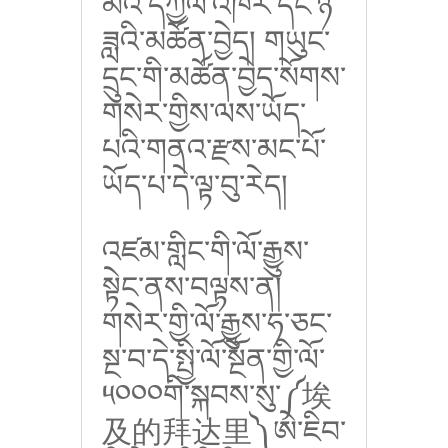
མའི་དཀྱིལ་འཁོར་དང་ཉི་
ཟླའི་མཚོན་བྱེད། གཡུང་
དྲུང་གི་མཚོན་བྱེད་སོགས་
གསེར་གྱིས་ལས་ཡོད་
པའི་གནའ་རྫས་མང་པོ་
ཡོད་པ་དེ་ལྟ་བུ་རེད།
འཛམ་གླིང་གི་ལོ་རྒྱུས་
སྟེང་ནས་བལྟས་ན།
གསེར་གྱི་ལོ་རྒྱུས་ཧ་ཅང་
སྔ་བ་དེ་སྤྱི་ལོ་སྔོན་གྱི་ལོ་
༥༠༠༠གི་སྐབས་སུ་༼埃
及的拜达里༽ཨེ་ཇིབ་