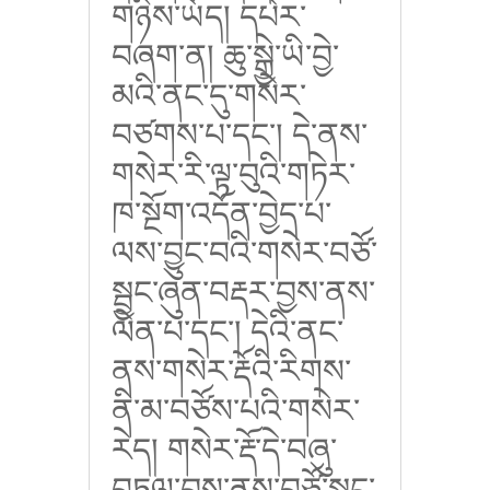
གཉིས་ཡོད། དཔེར་
བཞག་ན། ཆུ་སྒྱེ་ཡི་བྱེ་
མའི་ནང་དུ་གསེར་
བཙགས་པ་དང་། དེ་ནས་
གསེར་རི་ལྟ་བུའི་གཏེར་
ཁ་སྔོག་འདོན་བྱེད་པ་
ལས་བྱུང་བའི་གསེར་བཙོ་
སྦྱང་ཞུན་བརྡར་བྱས་ནས་
ལེན་པ་དང་། དེའི་ནང་
ནས་གསེར་རྡོའི་རིགས་
ནི་མ་བཙོས་པའི་གསེར་
རེད། གསེར་རྡོ་དེ་བཞུ་
བཏུལ་བྱས་ནས་བཙོ་སྦྱང་