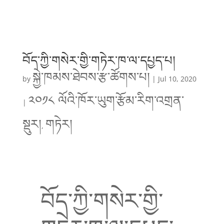
བོད་ཀྱི་གསེར་གྱི་གཏེར་ཁ་ལ་དཔྱད་པ།
སྐྱེ་ཁམས་ཐེབས་རྩ་ཚོགས་པ།
by
|
Jul 10, 2020
༢༠༡༨ ལོའི་ཁོར་ཡུག་རྩོམ་རིག་འགྲན་
|
སྡུར།
གཏེར།
,
བོད་ཀྱི་གསེར་གྱི་