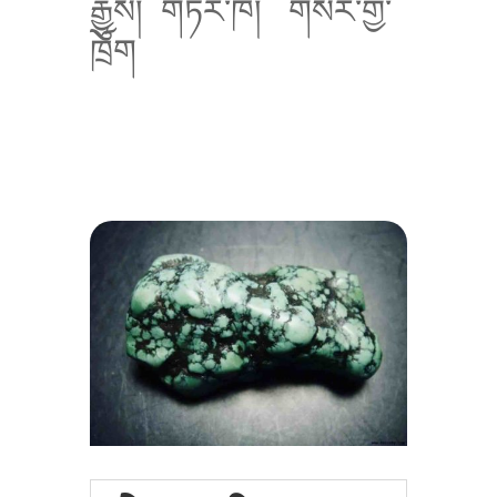
རྒྱུས།
གཏེར་ཁ།
གསེར་གྱི་
ཁྲོག