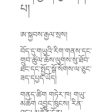
པ།
ཨ་སྐྱབས་རྒྱལ་སྲས།
བོད་དུ་གཡུའི་རིག་གནས་དང་
གྲུབ་ཚུལ་ཆོས་ལུགས་སུ་ཐོབ་
ཐང་དང་སྤྱོད་སྒོ་སོགས་ལ་ཅུང་
ཟད་དཔྱད་ཡོད།
གནད་ཚིག གཏེར་ཁ།
གཡུ་
མཆོག འབྱུང་ཁུངས། རིན་