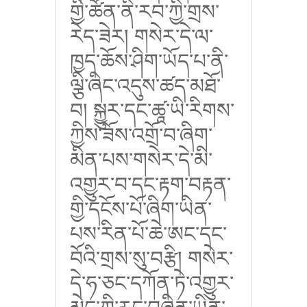
གྱི་ཚོན་ནི་རབ་ཀྱི་གྲས་
རེད་ཟེར། གསེར་དེ་ལ་
ཁྱད་ཆོས་ཤིག་ཡོད་པ་ནི་
ལྕི་ཞིང་འདུས་ཚད་མཐོ་
བ། སྐྱུར་དང་ཚཱ་ཡི་རིགས་
ཀྱིས་ཟོས་འགྲོ་བ་ཞིག་
མིན་པས་གསེར་དེ་མི་
འགྱུར་བ་དང་རྟག་བརྟན་
གྱི་དངོས་པོ་ཞིག་ཡིན་
པས་རིན་པོ་ཆེ་ཨང་དང་
བོའི་གྲས་སུ་བརྩི། གསེར་
དེ་ཧ་ཅང་དཀོན་ཏེ་འགྱུར་