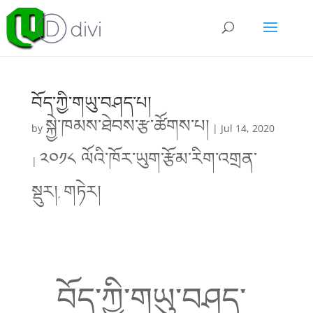
བོད་ཀྱི་གཡུ་བཤད་པ།
སྐྱེ་ཁམས་ཐེབས་རྩ་ཚོགས་པ།
by
|
Jul 14, 2020
༢༠༡༨ ལོའི་ཁོར་ཡུག་རྩོམ་རིག་འགྲན་
|
སྡུར།
གཏེར།
,
བོད་ཀྱི་གཡུ་བཤད་