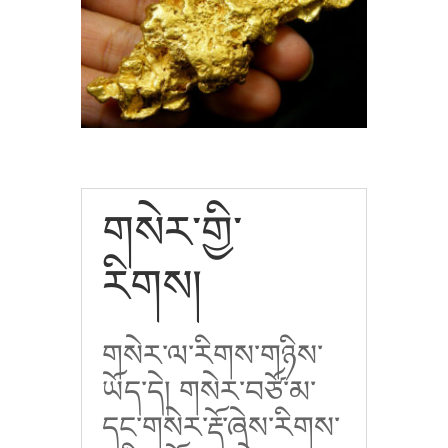
གསེར་གྱི་
རིགས།
གསེར་ལ་རིགས་གཉིས་
ཡོད་དེ། གསེར་བཙོ་མ་
དང་གསེར་རྡོ་ཞེས་རིགས་