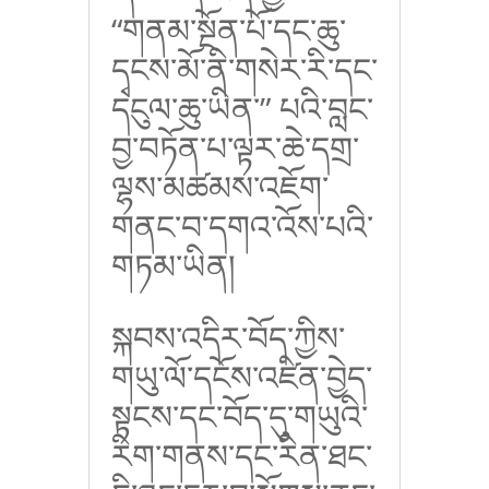
“
གནམ་སྔོན་པོ་དང་ཆུ་
དྭངས་མོ་ནི་གསེར་རི་དང་
དངུལ་ཆུ་ཡིན་
”
པའི་བླང་
བྱ་བཏོན་པ་ལྟར་ཆེ་དགྲ་
ལྷས་མཚམས་འཇོག་
གནང་བ་དགའ་འོས་པའི་
གཏམ་ཡིན།
སྐབས་འདིར་བོད་ཀྱིས་
གཡུ་ལོ་དངོས་འཛིན་བྱེད་
སྟངས་དང་བོད་དུ་གཡུའི་
རིག་གནས་དང་རིན་ཐང་