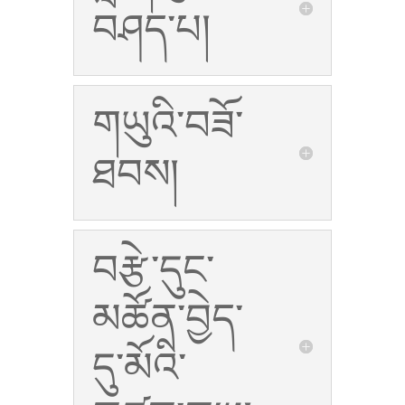
བཤད་པ།
གཡུའི་བཟོ་
ཐབས།
བརྩེ་དུང་
མཚོན་བྱེད་
དུ་མོའི་