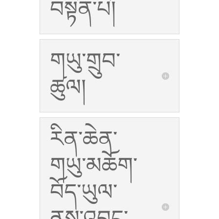
བསྟན་པ།
གཡུ་གྲུབ་
ཚུལ།
རིན་ཆེན་
གཡུ་མཆོག་
བོད་ཡུལ་