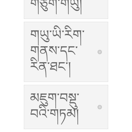
གཙུག་གཡུ།
གཡུ་ཡི་རིག་
གནས་དང་
རིན་ཐང་།
མཇུག་བསྡུ་
བའི་གཏམ།