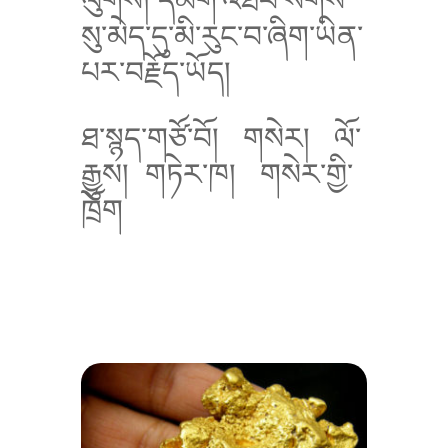
སུ་མེད་དུ་མི་རུང་བ་ཞིག་ཡིན་
པར་བརྗོད་ཡོད།
ཐ་སྙད་གཙོ་བོ།
གསེར།
ལོ་
རྒྱུས།
གཏེར་ཁ།
གསེར་གྱི་
ཁྲོག