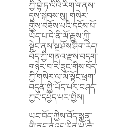
ཀྱི་བྷེ་ཏ་ལིའི་རིག་གནས་
དུས་སྐབས་སུ། གསེར་
གྱིས་བཟོས་པའི་དངོས་པོ་
ཡོད་པ་དེ་ནི་ལོ་རྒྱུས་ཀྱི་
སྟེང་ནས་སྔ་ཤོས་ཤིག་རེད།
བོད་ཀྱི་གནའ་རྫས་བདག་
གཉེར་བ་རེ་ཟུང་གིས་བོད་
ཀྱི་གསེར་ལ་ལོ་སྟོང་ཕྲག་
བདུན་གྱི་ཡོད་པར་བཤད་
ཀྱང་དཔྱོད་པར་གྱིས།
ཡང་བོད་ཀྱིས་བོད་སྨན་
གྱི་ནང་ནའང་རིན་པོ་ཆེ་