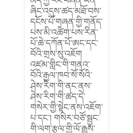
མེད་ཀྱི་རང་བཞིན་ཡིན་
ཞིང་འདུས་ཚད་མཐོ་བས་
དངོས་པོ་གཞན་གྱི་གནོད་
པས་མི་འཚིག་པས་རིན་
པོ་ཆེ་དཀོན་པོ་ཨང་དང་
བོའི་གྲས་སུ་འཇོག
འཛམ་གླིང་གི་གནའ་
བོའི་རྒྱལ་ཁབ་སོ་སོའི་
ཤེས་རིག་གི་ནང་ནས་
ཤེས་རིག་གི་ཚད་དེ་
གསེར་གྱི་སྟེང་ནས་འཇོག་
པ་དང་། གསེར་བཙོ་སྦྱང་
གི་ལག་རྩལ་གྱི་ལོ་རྒྱུས་