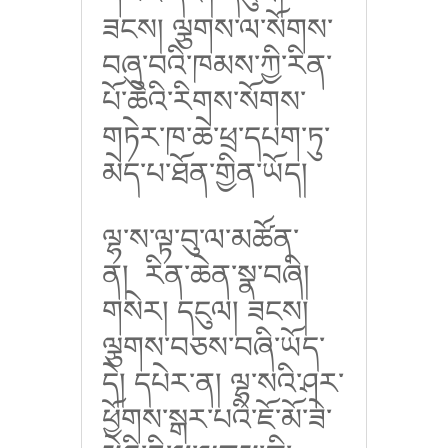
ཟངས། ལྕགས་ལ་སོགས་
བཞུ་བའི་ཁམས་ཀྱི་རིན་
པོ་ཆེའི་རིགས་སོགས་
གཏེར་ཁ་ཆེ་ཕྲ་དཔག་ཏུ་
མེད་པ་ཐོན་གྱིན་ཡོད།
ལྷ་ས་ལྟ་བུ་ལ་མཚོན་
ན།
རིན་ཆེན་སྣ་བཞི།
གསེར། དངུལ། ཟངས།
ལྕགས་བཅས་བཞི་ཡོད་
དེ། དཔེར་ན། ལྷ་སའི་ཤར་
ཕྱོགས་སྒར་པའི་ཇོ་མོ་ཟེ་