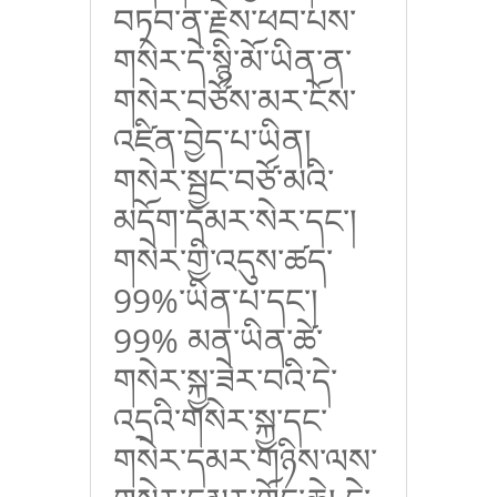
བཏབ་ན་རྗེས་ཕབ་པས་
གསེར་དེ་སྙི་མོ་ཡིན་ན་
གསེར་བཙོས་མར་ངོས་
འཛིན་བྱེད་པ་ཡིན།
གསེར་སྦྱང་བཙོ་མའི་
མདོག་དམར་སེར་དང་།
གསེར་གྱི་འདུས་ཚད་
99%
་ཡིན་པ་དང་།
99% མན་ཡིན་ཚེ་
གསེར་སྐྱ་ཟེར་བའི་དེ་
འདྲའི་གསེར་སྐྱ་དང་
གསེར་དམར་གཉིས་ལས་