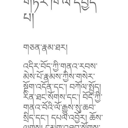
གཏེར་ཁ་ལ་དཔྱད་
པ།
གཅན་རྣམ་ཐར།
འདིར་བོད་ཀྱི་གནའ་རབས་
མེས་པོ་རྣམས་ཀྱིས་གསེར་
སྔོག་འདོན་དང་། བཀོལ་སྤྱོད།
རིན་ཐང་སོགས་དང་། བོད་ཀྱི་
གནའ་བོའི་ལོ་རྒྱུས་སུ་ཆབ་
སྲིད་དང་། དཔལ་འབྱོར། ཆོས་
ལུགས། དམག་འཐབ་སོགས་