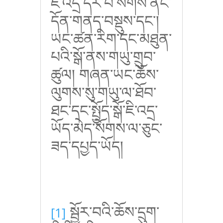
ཇི་འདྲ་དར་བ་སོགས་ནང་
དོན་གནད་བསྡུས་དང་།
ཡང་ཚན་རིག་དང་མཐུན་
པའི་སྒོ་ནས་གཡུ་གྲུབ་
ཚུལ། གཞན་ཡང་ཆོས་
ལུགས་སུ་གཡུ་ལ་ཐོབ་
ཐང་དང་སྤྱོད་སྒོ་ཇི་འདྲ་
ཡོད་མེད་སོགས་ལ་ཅུང་
ཟད་དཔྱད་ཡོད།
སྦྱོར་བའི་ཆོས་དྲུག་
[1]