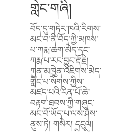
གླེང་གཞི།
བོད་དུ་གཏེར་ཁའི་རིགས་
མང་བ་ནི་བོད་ཀྱི་མཁས་
པ་ཀརྨ་ཆག་མེད་དང་
ཀརྨ་པ་རང་བྱུང་རྡོ་རྗེ།
ཀུན་མཁྱེན་འཇིགས་མེད་
གླིང་པ་སོགས་ཀྱིས་
མཛད་པའི་རིན་པོ་ཆེ་
བརྟག་ཐབས་ཀྱི་གཞུང་
མང་བོ་ཡོད་པ་ལས་ཤེས་
ནུས་ཏེ། གསེར། དངུལ།