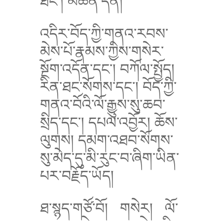
ཐང་། མཚོན་དོན།
འདིར་བོད་ཀྱི་གནའ་རབས་
མེས་པོ་རྣམས་ཀྱིས་གསེར་
སྔོག་འདོན་དང་། བཀོལ་སྤྱོད།
རིན་ཐང་སོགས་དང་། བོད་ཀྱི་
གནའ་བོའི་ལོ་རྒྱུས་སུ་ཆབ་
སྲིད་དང་། དཔལ་འབྱོར། ཆོས་
ལུགས། དམག་འཐབ་སོགས་
སུ་མེད་དུ་མི་རུང་བ་ཞིག་ཡིན་
པར་བརྗོད་ཡོད།
ཐ་སྙད་གཙོ་བོ།
གསེར།
ལོ་