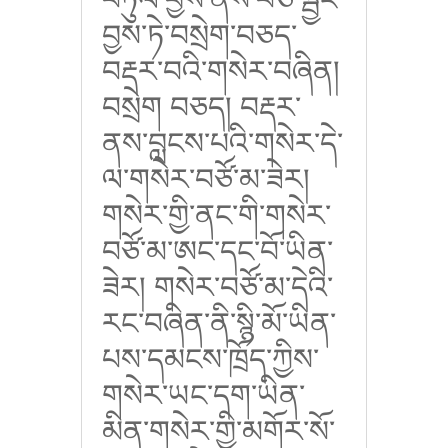
བྱས་ཏེ་བསྲེག་བཅད་
བརྡར་བའི་གསེར་བཞིན།
བསྲེག བཅད། བརྡར་
ནས་བླངས་པའི་གསེར་དེ་
ལ་གསེར་བཙོ་མ་ཟེར།
གསེར་གྱི་ནང་གི་གསེར་
བཙོ་མ་ཨང་དང་བོ་ཡིན་
ཟེར། གསེར་བཙོ་མ་དེའི་
རང་བཞིན་ནི་སྙི་མོ་ཡིན་
པས་དམངས་ཁྲོད་ཀྱིས་
གསེར་ཡང་དག་ཡིན་
མིན་གསེར་གྱི་མགོར་སོ་