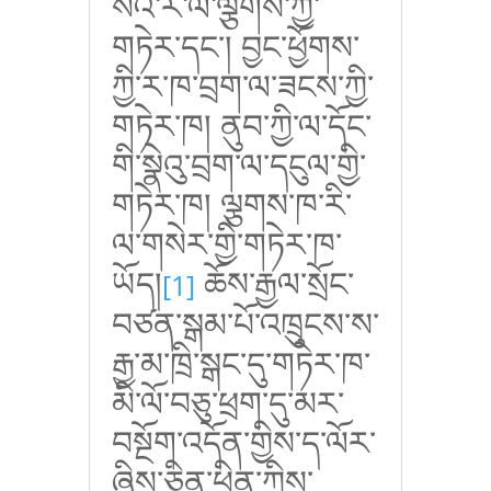
སེའི་རི་ལ་ལྕགས་ཀྱི་
གཏེར་དང་། བྱང་ཕྱོགས་
ཀྱི་ར་ཁ་བྲག་ལ་ཟངས་ཀྱི་
གཏེར་ཁ། ནུབ་ཀྱི་ལ་དོང་
གི་སྣེའུ་བྲག་ལ་དངུལ་གྱི་
གཏེར་ཁ། ལྕགས་ཁ་རི་
ལ་གསེར་གྱི་གཏེར་ཁ་
ཡོད།
ཆོས་རྒྱལ་སྲོང་
[1]
བཙན་སྒམ་པོ་འཁྲུངས་ས་
རྒྱ་མ་ཁྲི་སྒང་དུ་གཏེར་ཁ་
མི་ལོ་བཅུ་ཕྲག་དུ་མར་
བསྔོག་འདོན་གྱིས་ད་ལོར་
ཞིས་ཅིན་ཕིན་ཀྱིས་