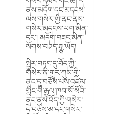
གསེར་དམར་གོང་ཆེ། དེ་
ནས་མདོག་དང་མདངས་
ལས་གསེར་གྱི་ནང་ནས་
གསེར་མདངས་ཡག་མིན་
དང་། མདོག་བཟང་མིན་
སོགས་བཤད་རྒྱུ་ཡོད།
སྤྱིར་བཏང་དུ་བོད་ཀྱི་
གསེར་ནི་གུར་ཀུམ་གྱི་
ནང་དུ་བཙོས་པས་འཛམ་
གླིང་གི་རྒྱལ་ཁབ་སོ་སོའི་
ནང་ནས་བོད་ཀྱི་གསེར་
དེ་བཙོས་མ་དང་གསེར་