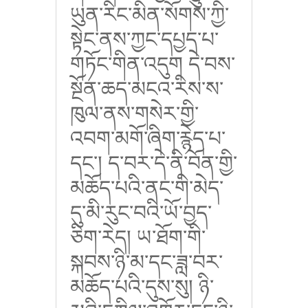
ཡུན་རིང་མིན་སོགས་ཀྱི་
སྟེང་ནས་ཀྱང་དཔྱད་པ་
གཏོང་གིན་འདུག དེ་བས་
སྔོན་ཆད་མངའ་རིས་ས་
ཁུལ་ནས་གསེར་གྱི་
འབག་མགོ་ཞིག་རྙེད་པ་
དང་། ད་བར་དེ་ནི་བོན་གྱི་
མཆོད་པའི་ནང་གི་མེད་
དུ་མི་རུང་བའི་ཡོ་བྱད་
ཅིག་རེད། ཡ་ཐོག་གི་
སྐབས་ཉི་མ་དང་ཟླ་བར་
མཆོད་པའི་དུས་སུ། ཉི་