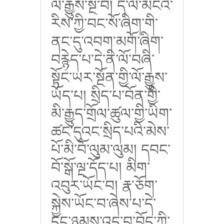
ལོ་རྒྱུས་སྔ་བ། དེ་ལ་མངའ་
རིས་ཀྱི་བང་སོ་ཞིག་གི་
ནང་དུ་འབག་མགོ་ཞིག་
བརྙེད་པ་དེ་ནི་ལོ་བཞི་
སྟོང་ཡར་སྔོན་གྱི་ལོ་རྒྱུས་
ཡོད་པ། སྲིད་པ་བོན་གྱི་
མི་རྒྱུད་གྲོལ་ཚུལ་གྱི་ཡིག་
ཚང་དུའང་སྲིད་པའི་མེས་
པོ་མི་བོ་ལུམ་ལུམ། དབང་
བོ་སྒོ་ལྔ་དོད་པ། མིག་
འབུར་ཡོང་བ། རྣ་ཅོག་
སྐྱེས་ཡོང་བ་ཞེས་པ་དེ་
དང་ཉམས་འདྲ་བ་བོད་ཀྱི་