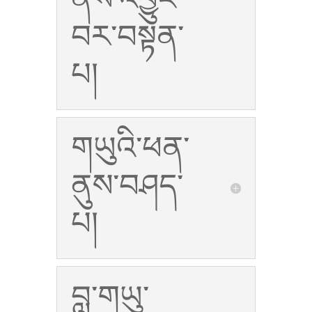
ནས་འབྱུང་
བར་བསྟན་
པ།
གཡུའི་ཕན་
ནུས་བཤད་
པ།
བླ་གཡུ་