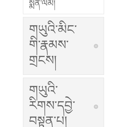
སྨོན་ལམ།
གཡུའི་མིང་
གི་རྣམས་
གྲངས།
གཡུའི་
རིགས་དབྱེ་
བསྟན་པ།