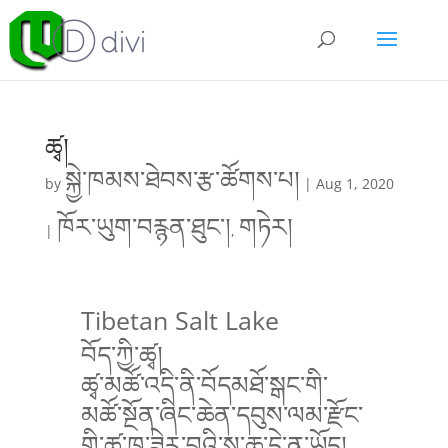
ཚྭ།
སྐྱེ་ཁམས་ཐེབས་རྩ་ཚོགས་པ།
by
|
Aug 1, 2020
ཁོར་ཡུག་བརྙན་ཐུང་།
གཏེར།
|
,
Tibetan Salt Lake
བོད་ཀྱི་ཚྭ།
ཚྭ་མཚོ་འདི་ནི་བོདམཐོ་སྒང་གི་
མཚོ་སྔོན་ཞིང་ཆེན་དབུས་ལམ་རྫོང་
གི་ཚྭ་ཁ་ཟེར་བའི་ས་ཆ་དེ་ན་ཡོད།