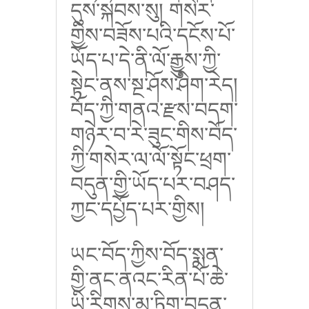
དུས་སྐབས་སུ། གསེར་
གྱིས་བཟོས་པའི་དངོས་པོ་
ཡོད་པ་དེ་ནི་ལོ་རྒྱུས་ཀྱི་
སྟེང་ནས་སྔ་ཤོས་ཤིག་རེད།
བོད་ཀྱི་གནའ་རྫས་བདག་
གཉེར་བ་རེ་ཟུང་གིས་བོད་
ཀྱི་གསེར་ལ་ལོ་སྟོང་ཕྲག་
བདུན་གྱི་ཡོད་པར་བཤད་
ཀྱང་དཔྱོད་པར་གྱིས།
ཡང་བོད་ཀྱིས་བོད་སྨན་
གྱི་ནང་ནའང་རིན་པོ་ཆེ་
ཡི་རིགས་མུ་ཏིག་བདུན་