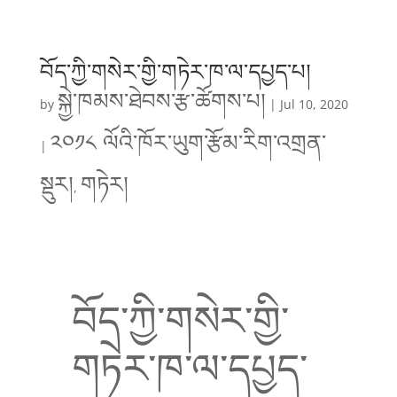
བོད་ཀྱི་གསེར་གྱི་གཏེར་ཁ་ལ་དཔྱད་པ།
སྐྱེ་ཁམས་ཐེབས་རྩ་ཚོགས་པ།
by
|
Jul 10, 2020
༢༠༡༨ ལོའི་ཁོར་ཡུག་རྩོམ་རིག་འགྲན་
|
སྡུར།
གཏེར།
,
བོད་ཀྱི་གསེར་གྱི་
གཏེར་ཁ་ལ་དཔྱད་