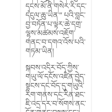
དྭངས་མོ་ནི་གསེར་རི་དང་
དངུལ་ཆུ་ཡིན་
”
པའི་བླང་
བྱ་བཏོན་པ་ལྟར་ཆེ་དགྲ་
ལྷས་མཚམས་འཇོག་
གནང་བ་དགའ་འོས་པའི་
གཏམ་ཡིན།
སྐབས་འདིར་བོད་ཀྱིས་
གཡུ་ལོ་དངོས་འཛིན་བྱེད་
སྟངས་དང་བོད་དུ་གཡུའི་
རིག་གནས་དང་རིན་ཐང་
ཇི་འདྲ་དར་བ་སོགས་ནང་