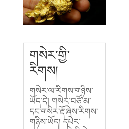
གསེར་གྱི་
རིགས།
གསེར་ལ་རིགས་གཉིས་
ཡོད་དེ། གསེར་བཙོ་མ་
དང་གསེར་རྡོ་ཞེས་རིགས་
གཉིས་ཡོད། དཔེར་