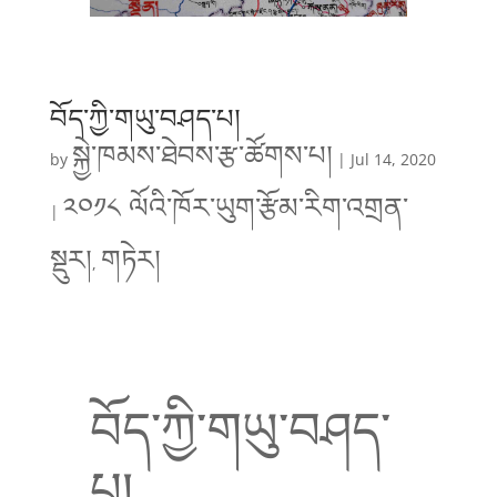
བོད་ཀྱི་གཡུ་བཤད་པ།
སྐྱེ་ཁམས་ཐེབས་རྩ་ཚོགས་པ།
by
|
Jul 14, 2020
༢༠༡༨ ལོའི་ཁོར་ཡུག་རྩོམ་རིག་འགྲན་
|
སྡུར།
གཏེར།
,
བོད་ཀྱི་གཡུ་བཤད་
པ།