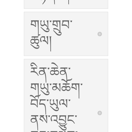
གཡུ་གྲུབ་
ཚུལ།
རིན་ཆེན་
གཡུ་མཆོག་
བོད་ཡུལ་
ནས་འབྱུང་