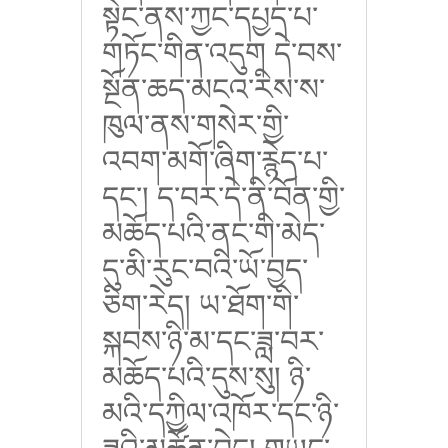
སྟེང་ནས་ཀྱང་དཔྱད་པ་
གཏོང་གིན་འདུག དེ་བས་
སྔོན་ཆད་མངའ་རིས་ས་
ཁུལ་ནས་གསེར་གྱི་
འབག་མགོ་ཞིག་རྙེད་པ་
དང་། ད་བར་དེ་ནི་བོན་གྱི་
མཆོད་པའི་ནང་གི་མེད་
དུ་མི་རུང་བའི་ཡོ་བྱད་
ཅིག་རེད། ཡ་ཐོག་གི་
སྐབས་ཉི་མ་དང་ཟླ་བར་
མཆོད་པའི་དུས་སུ། ཉི་
མའི་དཀྱིལ་འཁོར་དང་ཉི་