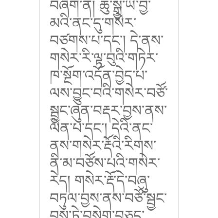
བཞག་ན། ཆུ་སྒྱེ་ཡི་བྱེ་
མའི་ནང་དུ་གསེར་
བཙགས་པ་དང་། དེ་ནས་
གསེར་རི་ལྟ་བུའི་གཏེར་
ཁ་སྔོག་འདོན་བྱེད་པ་
ལས་བྱུང་བའི་གསེར་བཙོ་
སྦྱང་ཞུན་བརྡར་བྱས་ནས་
ལེན་པ་དང་། དེའི་ནང་
ནས་གསེར་རྡོའི་རིགས་
ནི་མ་བཙོས་པའི་གསེར་
རེད། གསེར་རྡོ་དེ་བཞུ་
བཏུལ་བྱས་ནས་བཙོ་སྦྱང་
བྱས་ཏེ་བསྲེག་བཅད་