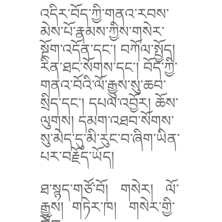
འདིར་བོད་ཀྱི་གནའ་རབས་
མེས་པོ་རྣམས་ཀྱིས་གསེར་
སྔོག་འདོན་དང་། བཀོལ་སྤྱོད།
རིན་ཐང་སོགས་དང་། བོད་ཀྱི་
གནའ་བོའི་ལོ་རྒྱུས་སུ་ཆབ་
སྲིད་དང་། དཔལ་འབྱོར། ཆོས་
ལུགས། དམག་འཐབ་སོགས་
སུ་མེད་དུ་མི་རུང་བ་ཞིག་ཡིན་
པར་བརྗོད་ཡོད།
ཐ་སྙད་གཙོ་བོ།
གསེར།
ལོ་
རྒྱུས།
གཏེར་ཁ།
གསེར་གྱི་