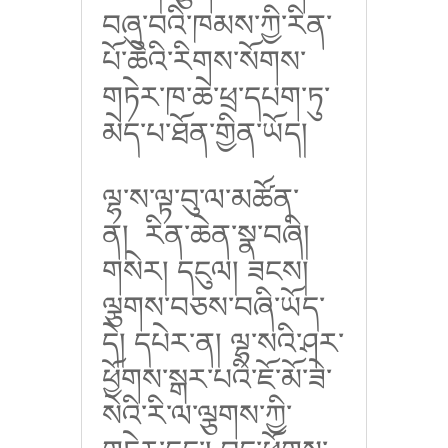
བཞུ་བའི་ཁམས་ཀྱི་རིན་
པོ་ཆེའི་རིགས་སོགས་
གཏེར་ཁ་ཆེ་ཕྲ་དཔག་ཏུ་
མེད་པ་ཐོན་གྱིན་ཡོད།
ལྷ་ས་ལྟ་བུ་ལ་མཚོན་
ན།
རིན་ཆེན་སྣ་བཞི།
གསེར། དངུལ། ཟངས།
ལྕགས་བཅས་བཞི་ཡོད་
དེ། དཔེར་ན། ལྷ་སའི་ཤར་
ཕྱོགས་སྒར་པའི་ཇོ་མོ་ཟེ་
སེའི་རི་ལ་ལྕགས་ཀྱི་