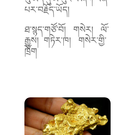
པར་བརྗོད་ཡོད།
ཐ་སྙད་གཙོ་བོ།
གསེར།
ལོ་
རྒྱུས།
གཏེར་ཁ།
གསེར་གྱི་
ཁྲོག