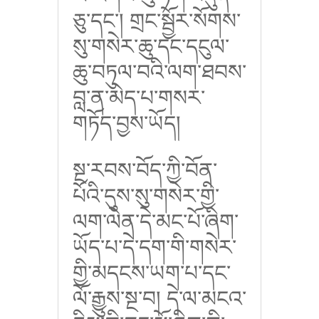
ཅུ་དང་། གྲང་སྦྱོར་སོགས་
སུ་གསེར་ཆུ་དང་དངུལ་
ཆུ་བཏུལ་བའི་ལག་ཐབས་
བླ་ན་མེད་པ་གསར་
གཏོད་བྱས་ཡོད།
སྔ་རབས་བོད་ཀྱི་བོན་
པོའི་དུས་སུ་གསེར་གྱི་
ལག་ལེན་དེ་མང་པོ་ཞིག་
ཡོད་པ་དེ་དག་གི་གསེར་
གྱི་མདངས་ཡག་པ་དང་
ལོ་རྒྱུས་སྔ་བ། དེ་ལ་མངའ་