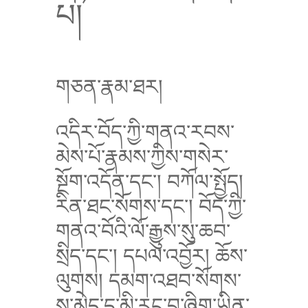
པ།
གཅན་རྣམ་ཐར།
འདིར་བོད་ཀྱི་གནའ་རབས་
མེས་པོ་རྣམས་ཀྱིས་གསེར་
སྔོག་འདོན་དང་། བཀོལ་སྤྱོད།
རིན་ཐང་སོགས་དང་། བོད་ཀྱི་
གནའ་བོའི་ལོ་རྒྱུས་སུ་ཆབ་
སྲིད་དང་། དཔལ་འབྱོར། ཆོས་
ལུགས། དམག་འཐབ་སོགས་
སུ་མེད་དུ་མི་རུང་བ་ཞིག་ཡིན་