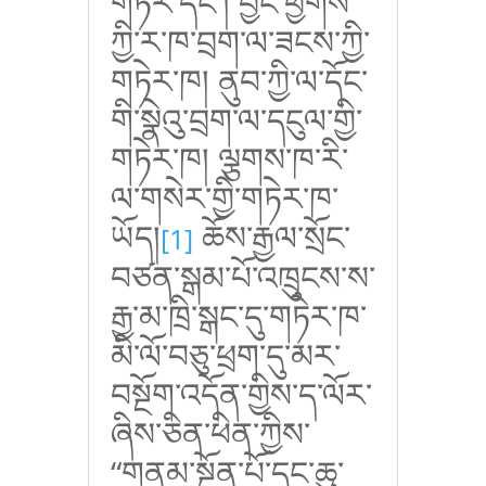
གཏེར་དང་། བྱང་ཕྱོགས་
ཀྱི་ར་ཁ་བྲག་ལ་ཟངས་ཀྱི་
གཏེར་ཁ། ནུབ་ཀྱི་ལ་དོང་
གི་སྣེའུ་བྲག་ལ་དངུལ་གྱི་
གཏེར་ཁ། ལྕགས་ཁ་རི་
ལ་གསེར་གྱི་གཏེར་ཁ་
ཡོད།
ཆོས་རྒྱལ་སྲོང་
[1]
བཙན་སྒམ་པོ་འཁྲུངས་ས་
རྒྱ་མ་ཁྲི་སྒང་དུ་གཏེར་ཁ་
མི་ལོ་བཅུ་ཕྲག་དུ་མར་
བསྔོག་འདོན་གྱིས་ད་ལོར་
ཞིས་ཅིན་ཕིན་ཀྱིས་
“
གནམ་སྔོན་པོ་དང་ཆུ་