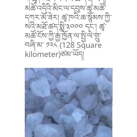
མཚོ་འདིའི་མིང་ལ་དབུས་ཚྭ་མཚོ་
དཀར་མོ་ཟེར། ཚྭ་ཁའི་ཆ་སྙོམས་ཀྱི་
སའི་མཐོ་ཚད་སྨི་༣༠༠༠ དང་། ཚྭ་
མཚོ་ངོས་ཀྱི་རྒྱ་ཁྱོན་ལ་སྤྱི་ལེ་གྲུ་
བཞི་མ་ ༡༢༨ (128
Square
kilometer
)ཙམ་ཡོད།