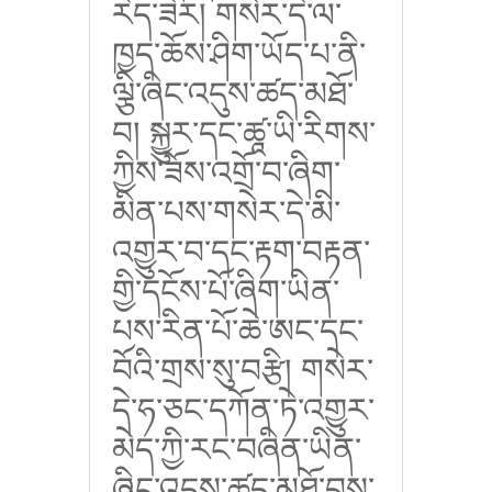
རེད་ཟེར། གསེར་དེ་ལ་
ཁྱད་ཆོས་ཤིག་ཡོད་པ་ནི་
ལྕི་ཞིང་འདུས་ཚད་མཐོ་
བ། སྐྱུར་དང་ཚཱ་ཡི་རིགས་
ཀྱིས་ཟོས་འགྲོ་བ་ཞིག་
མིན་པས་གསེར་དེ་མི་
འགྱུར་བ་དང་རྟག་བརྟན་
གྱི་དངོས་པོ་ཞིག་ཡིན་
པས་རིན་པོ་ཆེ་ཨང་དང་
བོའི་གྲས་སུ་བརྩི། གསེར་
དེ་ཧ་ཅང་དཀོན་ཏེ་འགྱུར་
མེད་ཀྱི་རང་བཞིན་ཡིན་
ཞིང་འདུས་ཚད་མཐོ་བས་