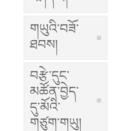
གཡུའི་བཟོ་
ཐབས།
བརྩེ་དུང་
མཚོན་བྱེད་
དུ་མོའི་
གཙུག་གཡུ།