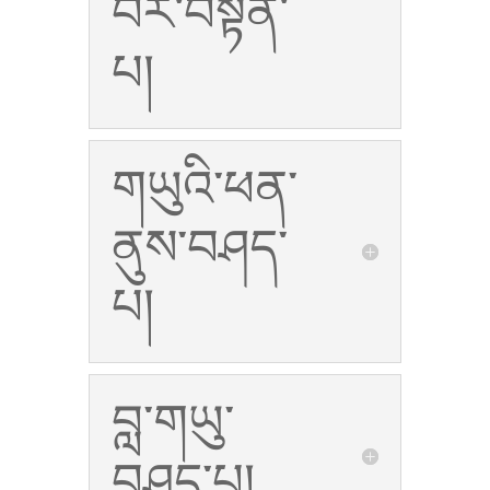
བར་བསྟན་
པ།
གཡུའི་ཕན་
ནུས་བཤད་
པ།
བླ་གཡུ་
བཤད་པ།