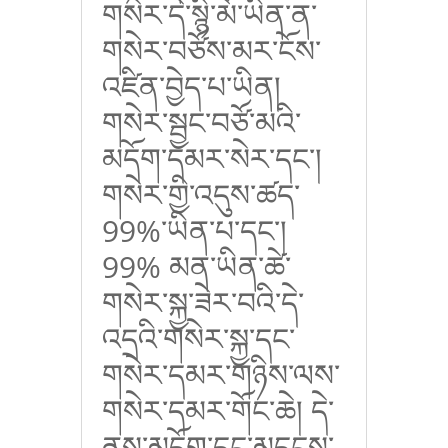
གསེར་དེ་སྙི་མོ་ཡིན་ན་
གསེར་བཙོས་མར་ངོས་
འཛིན་བྱེད་པ་ཡིན།
གསེར་སྦྱང་བཙོ་མའི་
མདོག་དམར་སེར་དང་།
གསེར་གྱི་འདུས་ཚད་
99%
་ཡིན་པ་དང་།
99% མན་ཡིན་ཚེ་
གསེར་སྐྱ་ཟེར་བའི་དེ་
འདྲའི་གསེར་སྐྱ་དང་
གསེར་དམར་གཉིས་ལས་
གསེར་དམར་གོང་ཆེ། དེ་
ནས་མདོག་དང་མདངས་