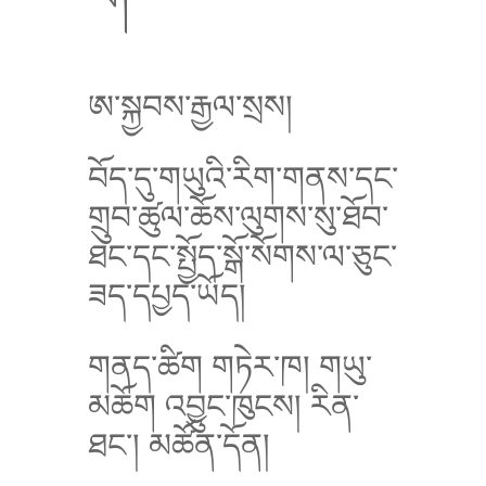
ཨ་སྐྱབས་རྒྱལ་སྲས།
བོད་དུ་གཡུའི་རིག་གནས་དང་
གྲུབ་ཚུལ་ཆོས་ལུགས་སུ་ཐོབ་
ཐང་དང་སྤྱོད་སྒོ་སོགས་ལ་ཅུང་
ཟད་དཔྱད་ཡོད།
གནད་ཚིག གཏེར་ཁ།
གཡུ་
མཆོག འབྱུང་ཁུངས། རིན་
ཐང་། མཚོན་དོན།