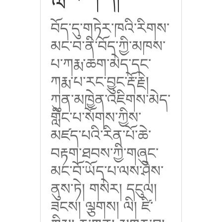
བོད་དུ་གཏེར་ཁའི་རིགས་
མང་བ་ནི་བོད་ཀྱི་མཁས་
པ་ཀརྨ་ཆག་མེད་དང་
ཀརྨ་པ་རང་བྱུང་རྡོ་རྗེ།
ཀུན་མཁྱེན་འཇིགས་མེད་
གླིང་པ་སོགས་ཀྱིས་
མཛད་པའི་རིན་པོ་ཆེ་
བརྟག་ཐབས་ཀྱི་གཞུང་
མང་བོ་ཡོད་པ་ལས་ཤེས་
ནུས་ཏེ། གསེར། དངུལ།
ཟངས། ལྕགས། ལི། ཛི་