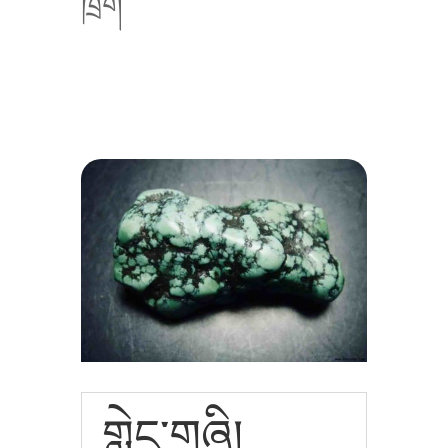
ཁྲོག
གླེང་གཞི།