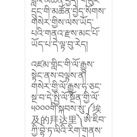
ཟླའི་མཚོན་བྱེད། གཡུང་
དྲུང་གི་མཚོན་བྱེད་སོགས་
གསེར་གྱིས་ལས་ཡོད་
པའི་གནའ་རྫས་མང་པོ་
ཡོད་པ་དེ་ལྟ་བུ་རེད།
འཛམ་གླིང་གི་ལོ་རྒྱུས་
སྟེང་ནས་བལྟས་ན།
གསེར་གྱི་ལོ་རྒྱུས་ཧ་ཅང་
སྔ་བ་དེ་སྤྱི་ལོ་སྔོན་གྱི་ལོ་
༥༠༠༠གི་སྐབས་སུ་༼埃
及的拜达里༽ཨེ་ཇིབ་
ཀྱི་བྷེ་ཏ་ལིའི་རིག་གནས་