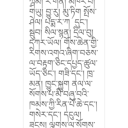
ཀྴིམ། ར་གན། མཁར་བ།
གཡུ། བྱུ་རུ། མུ་ཏིག
སྤོས་
ཤེལ། པདྨ་ར་ཀ དུང་།
སྦུབ། སིལ་སྙན། དྲིལ་བུ།
དཀར་ཡོལ། གོས་ཆེན་གྱི་
རིགས་འགའ་ཞིག་བཅས་
ལ་བརྟག་ཅིང་དཔྱད་ཚུལ་
ཡོད་ཅིང་། གཟི་དང་། ཁྲ་
མན། ཁྱུང་སྐྱུག ནལ་ལ་
སོགས་པ་མི་བཞུ་བའི་
ཁམས་ཀྱི་རིན་པོ་ཆེ་དང་།
གསེར་དང་། དངུལ།
ཟངས། ལྕགས་ལ་སོགས་