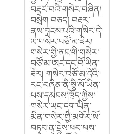
བརྡར་བའི་གསེར་བཞིན།
བསྲེག བཅད། བརྡར་
ནས་བླངས་པའི་གསེར་དེ་
ལ་གསེར་བཙོ་མ་ཟེར།
གསེར་གྱི་ནང་གི་གསེར་
བཙོ་མ་ཨང་དང་བོ་ཡིན་
ཟེར། གསེར་བཙོ་མ་དེའི་
རང་བཞིན་ནི་སྙི་མོ་ཡིན་
པས་དམངས་ཁྲོད་ཀྱིས་
གསེར་ཡང་དག་ཡིན་
མིན་གསེར་གྱི་མགོར་སོ་
བཏབ་ན་རྗེས་ཕབ་པས་