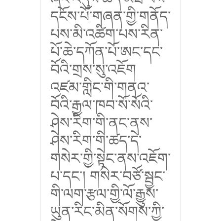
དངོས་པོ་གཞན་གྱི་གནོད་
པས་མི་འཚིག་པས་རིན་
པོ་ཆེ་དཀོན་པོ་ཨང་དང་
བོའི་གྲས་སུ་འཇོག
འཛམ་གླིང་གི་གནའ་
བོའི་རྒྱལ་ཁབ་སོ་སོའི་
ཤེས་རིག་གི་ནང་ནས་
ཤེས་རིག་གི་ཚད་དེ་
གསེར་གྱི་སྟེང་ནས་འཇོག་
པ་དང་། གསེར་བཙོ་སྦྱང་
གི་ལག་རྩལ་གྱི་ལོ་རྒྱུས་
ཡུན་རིང་མིན་སོགས་ཀྱི་