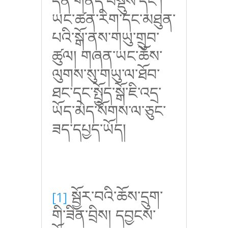
དོན་གནད་བསྡུས་དང་།
ཡང་ཚན་རིག་དང་མཐུན་
པའི་སྒོ་ནས་གཡུ་གྲུབ་
ཚུལ། གཞན་ཡང་ཆོས་
ལུགས་སུ་གཡུ་ལ་ཐོབ་
ཐང་དང་སྤྱོད་སྒོ་ཇི་འདྲ་
ཡོད་མེད་སོགས་ལ་ཅུང་
ཟད་དཔྱད་ཡོད།
སྦྱོར་བའི་ཆོས་དྲུག་
[1]
གི་ཟིན་བྲིས། དབྱངས་