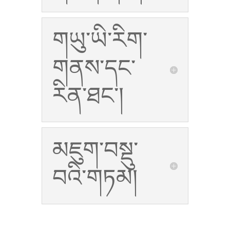
གཡུ་ཡི་རིག་
གནས་དང་
རིན་ཐང་།
མཇུག་བསྡུ་
བའི་གཏམ།