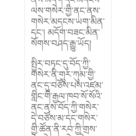
ལས་གསེར་གྱི་ནང་ནས་
གསེར་མདངས་ཡག་མིན་
དང་། མདོག་བཟང་མིན་
སོགས་བཤད་རྒྱུ་ཡོད།
སྤྱིར་བཏང་དུ་བོད་ཀྱི་
གསེར་ནི་གུར་ཀུམ་གྱི་
ནང་དུ་བཙོས་པས་འཛམ་
གླིང་གི་རྒྱལ་ཁབ་སོ་སོའི་
ནང་ནས་བོད་ཀྱི་གསེར་
དེ་བཙོས་མ་དང་གསེར་
གྱི་ཚོན་ནི་རབ་ཀྱི་གྲས་