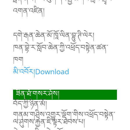
འགན་འཛིན།
དགེ་རྒན་ཆེན་མོ་ཁཱོ་ལིན་བྷུ་ཊི་ལེར།
ཁན་བྷེ་ར་སློབ་ཆེན་ཀྱི་འཕྲོད་བསྟེན་ཚན་
ཁག
མི་འབོར།
Download
ཟིན་ཐོ་གསར་ཤོས།
བོད་ཀྱི་ཉིན་མོ།
གནམ་གཤིས་འགྱུར་ལྡོག་གིས་འཕྲོད་བསྟེན་
ལ་ཤུགས་རྐྱེན་ཇི་ལྟར་ཐེབས་པ།