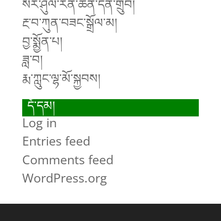
སེར་ཤུལ་རིན་ཆེན་དོན་གྲུབ།
རྔ་བ་ཀུན་བཟང་སྒྲོལ་མ།
བྱ་སྨྱོན་པ།
ཟླ་བ།
རྨ་ཀླུང་ལྷ་མོ་སྐྱབས།
དོ་དམ།
Log in
Entries feed
Comments feed
WordPress.org