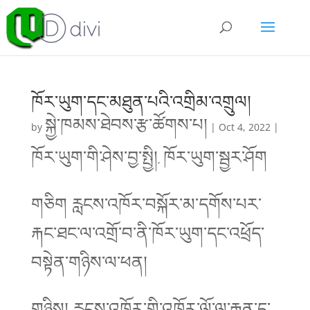
ཁོར་ཡུག་དང་མཐུན་པའི་འགྲིམ་འགྲུལ།
སྐྱེ་ཁམས་ཐེབས་རྩ་ཚོགས་པ།
by
|
Oct 4, 2022
|
ཁོར་ཡུག་གི་ཤེས་བྱ་སྤྱི།
ཁོར་ཡུག་སྦྱར་ཤོག
,
གཅིག རླངས་འཁོར་བསྐོར་མ་དགོས་པར་
རྐང་ཐང་ལ་འགྲོ་བ་ནི་ཁོར་ཡུག་དང་འཕྲོད་
བསྟེན་གཉིས་ལ་ཕན།
གཉིས། རླངས་འཁོར་གྱི་འཁོར་ལོ་ལ་རྒྱུན་དུ་