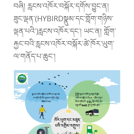
བཞི། རླངས་འཁོར་བསྐོར་དགོས་བྱུང་ན།
ཟུང་ལྡན་(HYBIRDསྣུམ་དང་གློག་གཉིས་
ལྡན་པའི་)རླངས་འཁོར་དང་། ཡང་ན། གློག་
རྐྱང་བའི་རླངས་འཁོར་བསྐོར་ཚེ་ཁོར་ཡུག་
ལ་གནོད་པ་ཆུང་།