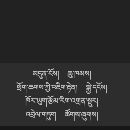
མདུན་ངོས།
ཆུ་ཁམས།
སྲོག་ཆགས་ཀྱི་འཇིག་རྟེན།
སྐྱེ་དངོས།
ཁོར་ཡུག་རྩོམ་རིག་འགྲན་སྡུར།
འབྲེལ་གཏུག
ཚོགས་ཞུགས།