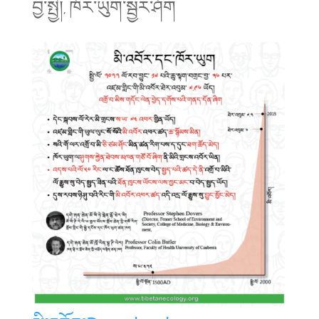
བྱ་སྤྱི།
ཁོར་ཡུག་སྦྱར་ཤོག
,