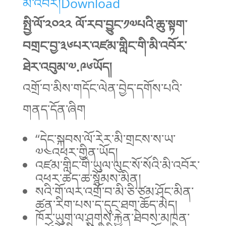
མི་འབོར།
Download
སྤྱི་ལོ་༢༠༢༢ ལོ་རབ་བྱུང་༡༧པའི་ཆུ་སྟག་
བགྲང་བྱ་༣༦པར་འཛམ་གླིང་གི་མི་འབོར་
ཐེར་འབུམ་༧.༩༦ཡོད།
འགྲོ་བ་མིས་གདོང་ལེན་བྱེད་དགོས་པའི་
གནད་དོན་ཞིག
“དེང་སྐབས་ལོ་རེར་མི་གྲངས་ས་ཡ་
༧༤འཕར་གྱིན་ཡོད།
འཛམ་གླིང་གི་ཡུལ་ལུང་སོ་སོའི་མི་འབོར་
འཕར་ཚད་ཆ་སྙོམས་མིན།
སའི་གོ་ལར་འགྲོ་བ་མི་ཅི་ཙམ་ཤོང་མིན་
ཚན་རིག་པས་ད་དུང་ཐག་ཆོད་མེད།
ཁོར་ཡུག་ལ་ཤུགས་རྐྱེན་ཐེབས་མཁན་