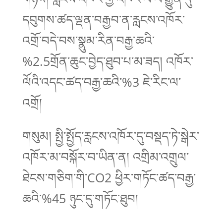
དབུགས་ཚད་ལྡན་བརྒྱབ་ན་རླངས་འཁོར་
འགྲོ་བདེ་བས་སྣུམ་རིན་བརྒྱ་ཆའི་
%2.5གྲོན་ཆུང་བྱེད་ཐུབ་པ་མ་ཟད། འཁོར་
ལོའི་འདང་ཚད་བརྒྱ་ཆའི་%3 ཇེ་རིང་ལ་
འགྲོ།
གསུམ། སྤྱི་སྤྱོད་རླངས་འཁོར་དུ་བསྡད་ཏེ་སྒེར་
འཁོར་མ་བསྐོར་བ་ཡིན་ན། འགྲིམ་འགྲུལ་
ཐེངས་གཅིག་གི་CO2 ཕྱིར་གཏོང་ཚད་བརྒྱ་
ཆའི་%45 ཉུང་དུ་གཏོང་ཐུབ།