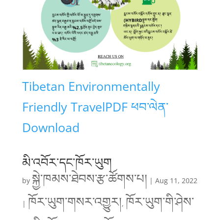
Tibetan Environmentally
Friendly Travel
PDF ཕབ་ལེན་
Download
མི་འབོར་དང་ཁོར་ཡུག
སྐྱེ་ཁམས་ཐེབས་རྩ་ཚོགས་པ།
by
|
Aug 11, 2022
ཁོར་ཡུག་གསར་འགྱུར།
ཁོར་ཡུག་གི་ཤེས་
|
,