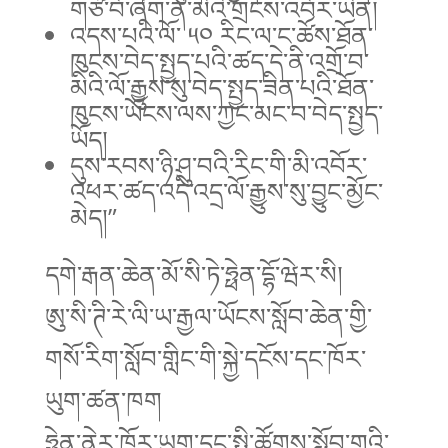
གཙོ་བོ་ཞིག་ནི་མིའི་གྲངས་འབོར་ཡིན།
འདས་པའི་ལོ་ ༥༠ རིང་ལ་ང་ཚོས་ཐོན་
ཁུངས་བེད་སྤྱད་པའི་ཚད་དེ་ནི་འགྲོ་བ་
མིའི་ལོ་རྒྱུས་སུ་བེད་སྤྱད་ཟིན་པའི་ཐོན་
ཁུངས་ཡོངས་ལས་ཀྱང་མང་བ་བེད་སྤྱད་
ཡོད།
དུས་རབས་ཉི་ཤུ་བའི་རིང་གི་མི་འབོར་
འཕར་ཚད་འདི་འདྲ་ལོ་རྒྱུས་སུ་བྱུང་མྱོང་
མེད།”
དགེ་རྒན་ཆེན་མོ་སི་ཏེ་ཧྥེན་དྷོ་ཝེར་སི།
ཨུ་སི་ཊི་རེ་ལི་ཡ་རྒྱལ་ཡོངས་སློབ་ཆེན་གྱི་
གསོ་རིག་སློབ་གླིང་གི་སྐྱེ་དངོས་དང་ཁོར་
ཡུག་ཚན་ཁག
ཧྥེན་ནེར་ཁོར་ཡུག་དང་སྤྱི་ཚོགས་སློབ་གྲྭའི་