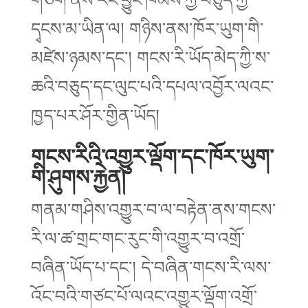
དྭངས་མ་ཡིན་ལ། གཉིས་ནས་ཁོར་ཡུག་གི་
མཛེས་ཉམས་དང་། གངས་རི་ཡོད་མེད་ཀྱི་ས་
ཆའི་བཅུད་དང་ལུང་པའི་དཔལ་འབྱོར་ལའང་
ཁྱད་པར་ཤོར་གྱིན་ཡོད།
གངས་རིའི་འགྱུར་ལྡོག་དང་ཁོར་ཡུག་
གི་ཤུགས་རྐྱེན།
གནམ་གཤིས་འགྱུར་བ་ལ་བརྟེན་ནས་གངས་
རི་ལ་ཚ་གྲང་གང་རུང་གི་འགྱུར་བ་འགྲོ་
བཞིན་ཡོད་པ་དང་། དེ་བཞིན་གངས་རི་ལས་
འོང་བའི་གཙང་པོ་ལའང་འགྱུར་ལྡོག་འགྲོ་