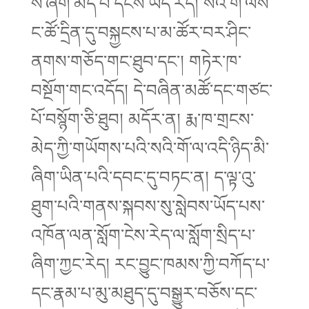
ས་ཞིག་མེད་པ་དངོས་ཡོད་རེད། སའི་གོ་ལས་
ང་ཚོ་དྲིན་དུ་བསྐྱངས་པ་མ་ཚོར་བར་ཤིང་
ནགས་གཅོད་གང་ཐུབ་དང་། གཏེར་ཁ་
བསྔོག་གང་འདོད། དེ་བཞིན་མཚོ་དང་གཙང་
པོ་བསྙོག་ཅི་ཐུབ། མདོར་ན། རྨ་ཁ་གྲངས་
མེད་ཀྱི་གཡོགས་པའི་སའི་གོ་ལ་འདི་ཉིད་མི་
ཞིག་ཡིན་པའི་དབང་དུ་བཏང་ན། ད་ལྟ་འུ་
ཐུག་པའི་གནས་སྐབས་སུ་སླེབས་ཡོད་པས་
འཁོན་ལན་སློག་ངེས་རེད་ལ་སློག་སྲིད་པ་
ཞིག་ཀྱང་རེད། རང་བྱུང་ཁམས་ཀྱི་བཀོད་པ་
དང་རྣམ་པ་མུ་མཐུད་དུ་བསྒྱུར་བཅོས་དང་