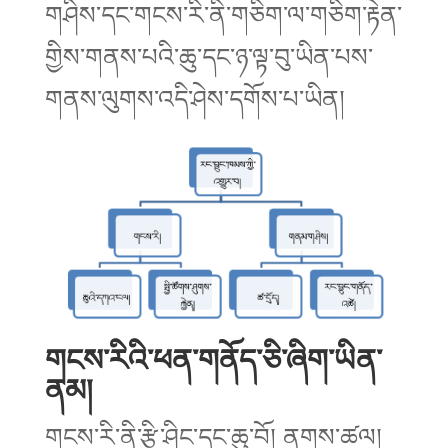
གཤིས་དང་གངས་རི་ནི་གཅིག་ལ་གཅིག་རྟེན་
གྱིས་གནས་པའི་ཆུ་དང་ཉ་ལྟ་བུ་ཡིན་པས་
གནས་ལུགས་འདི་ཤེས་དགོས་པ་ཡིན།
གངས་རིའི་ཕན་གནོད་ཅི་ཞིག་ཡིན་
ནམ།
གངས་རི་ནི་རྩི་ཤིང་དང་ཆུ་བོ། ནགས་ཚལ།