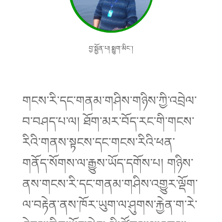
བྱ་སྨྱོན་པ། སྨྱུག་མིང་།
གངས་རི་དང་གནམ་གཤིས་གཉིས་ཀྱི་འབྲེལ་
བ་བཤད་པ་ལ། ཐོག་མར་བོད་རང་གི་གངས་
རིའི་གནས་སྟངས་དང་གངས་རིའི་ཕན་
གནོད་སོགས་ལ་རྒྱུས་ཡོད་དགོས་པ། གཉིས་
ནས་གངས་རི་དང་གནམ་གཤིས་འགྱུར་ལྡོག་
ལ་བརྟེན་ནས་ཁོར་ཡུག་ལ་ཤུགས་རྐྱེན་ག་རེ་