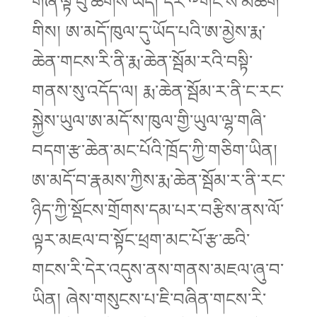
གཞི་ལྟ་བུ་ཆགས་ཡོད། དེར་༸གོང་ས་མཆོག་
གིས། ཨ་མདོ་ཁུལ་དུ་ཡོད་པའི་ཨ་མྱེས་རྨ་
ཆེན་གངས་རི་ནི་རྨ་ཆེན་སྦོམ་རའི་བསྟི་
གནས་སུ་འདོད་ལ། རྨ་ཆེན་སྦོམ་ར་ནི་ང་རང་
སྐྱེས་ཡུལ་ཨ་མདོ་ས་ཁུལ་གྱི་ཡུལ་ལྷ་གཞི་
བདག་རྩ་ཆེན་མང་པོའི་ཁྲོད་ཀྱི་གཅིག་ཡིན།
ཨ་མདོ་བ་རྣམས་ཀྱིས་རྨ་ཆེན་སྦོམ་ར་ནི་རང་
ཉིད་ཀྱི་སྡོངས་གྲོགས་དམ་པར་བརྩིས་ནས་ལོ་
ལྟར་མཇལ་བ་སྟོང་ཕྲག་མང་པོ་རྩ་ཆའི་
གངས་རི་དེར་འདུས་ནས་གནས་མཇལ་ཞུ་བ་
ཡིན། ཞེས་གསུངས་པ་ཇི་བཞིན་གངས་རི་