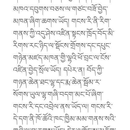
མཁའ་དབུགས་བཅས་ལ་གཙང་བཟོ་བྱེད་
མཁན་ཞིག་ཆགས་ཡོད། གངས་རི་ནི་རིག་
གནས་ཀྱི་འདུ་ཤེས་འཛིན་སྟངས་ཁྲོད་བོད་མི་
རིགས་རང་ཉིད་ལ་སྡོངས་གྲོགས་དང་དཔུང་
གཉེན་མཛད་མཁན་གྱི་ལྷའི་ཕོ་བྲང་ལ་ངོས་
འཛིན་བྱེད་སྲོལ་ཡོད། དཔེར་ན། བོད་ཀྱི་
གཉན་ཆེན་ཐང་ལྷ་དང་རྨ་ཆེན་སྦོམ་ར་
སོགས་ཡུལ་ལྷ་གཞི་བདག་མང་པོ་ཞིག་
གངས་རི་དང་འབྲེལ་ནས་ཡོད་ལ། གངས་རི་
དེ་དག་ནི་ཁོ་ཚོའི་ཁང་ཁྱིམ་མམ་གནས་སའི་