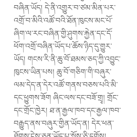
བཞིན་ཡོད། དེ་ནི་འགྱུར་བ་ཙམ་མིན་པར་
འགྲོ་བ་མིའི་འཚོ་བའི་ཐོན་ཁུངས་མང་པོ་
ཞིག་ལ་རང་བཞིན་གྱི་ཤུགས་རྐྱེན་དང་དོ་
ཕོག་འགྲོ་བཞིན་ཡོད་པ་ཆོས་ཉིད་དུ་གྱུར་
ཡོད། གངས་རི་ནི་ཆུ་བོ་ཐམས་ཅད་ཀྱི་འབྱུང་
ཁུངས་ཡིན་པས། ཆུ་བོ་གཅིག་གི་བཞུར་
ལམ་དེད་ན་དེར་འཚོ་གནས་བཅས་པའི་མི་
དང་ཕྱུགས་ཟོག ཞིང་ལས་དང་བཟོ་གྲྭ། གྲོང་
དང་གྲོང་ཁྱེར། ཐ་ན་རྒྱལ་ཁབ་དང་རྒྱལ་ཁབ་
བརྒྱུད་ནས་བཞུར་གྱིན་ཡོད་ན། དེར་ཕན་
ཐོགས་ངེས་ཅན་ཡོད་པ་སྨོས་ཅི་དགོས།