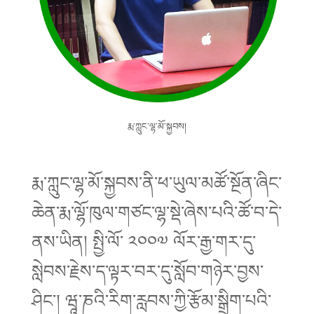
རྨ་ཀླུང་ལྷ་མོ་སྐྱབས།
རྨ་ཀླུང་ལྷ་མོ་སྐྱབས་ནི་ཕ་ཡུལ་མཚོ་སྔོན་ཞིང་
ཆེན་རྨ་ལྷོ་ཁུལ་གཙང་ལྷ་སྡེ་ཞེས་པའི་ཚོ་བ་དེ་
ནས་ཡིན། སྤྱི་ལོ་ ༢༠༠༧ ལོར་རྒྱ་གར་དུ་
སླེབས་རྗེས་ད་ལྟར་བར་དུ་སློབ་གཉེར་བྱས་
ཤིང་། ཝཱ་ཎའི་རིག་རླབས་ཀྱི་རྩོམ་སྒྲིག་པའི་