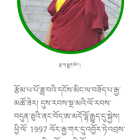
ཟླ་བ། སྨྱུག་མིང་།
རྩོམ་པ་པོ་ཟླ་བའི་དངོས་མིང་ལ་བཟོད་པ་རྒྱ་
མཚོ་ཟེར། དུས་རབས་སྔ་མའི་ལོ་རབས་
བདུན་ཅུའི་ནང་བོད་ཨ་མདོ་ལྷོ་རྒྱུད་དུ་སྐྱེས།
ཕྱི་ལོ་ 1997 ལོར་རྒྱ་གར་དུ་འབྱོར་ཏེ་འབྲས་