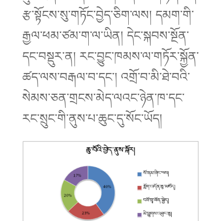
རྩ་སྟོངས་སུ་གཏོང་བྱེད་ཅིག་ལས། དམག་གི་
རྒྱལ་ཕམ་ཙམ་ག་ལ་ཡིན། དེང་སྐབས་སྔོན་
དང་བསྡུར་ན། རང་བྱུང་ཁམས་ལ་གཏོར་སྐྱོན་
ཚད་ལས་བརྒལ་བ་དང་། འགྲོ་བ་མི་ཐེ་བའི་
སེམས་ཅན་གྲངས་མེད་ལའང་ཉེན་ཁ་དང་
རང་སྲུང་གི་ནུས་པ་ཆུང་དུ་སོང་ཡོད།