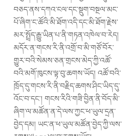
བཅད་ནས་དཀའ་ངལ་དང་སྡུག་བསྔལ་མང་
པོ་ཞིག་ང་ཚོའི་མི་ཐོག་འདི་དང་མི་ཐོག་རྗེས་
མར་སྤྲོད་རྒྱུ་ཡིན་པ་ནི་གཏན་འཁེལ་བ་རེད།
མདོར་ན་གངས་རི་ནི་འགྲོ་བ་མི་གཙོ་བོར་
གྱུར་བའི་སེམས་ཅན་གྲངས་མེད་ཀྱི་འཚོ་
བའི་མགོ་ཁུངས་ལྟ་བུ་ཆགས་ཡོད། འཚོ་བའི་
ཁྲོད་དུ་གངས་རི་ནི་བརྗིད་ཆགས་ཤིང་ཡིད་དུ་
འོང་བ་དང་། གངས་རིའི་གཟི་བྱིན་ནི་བོད་མི་
ཞིག་ལ་མཚོན་ན་དེ་ལས་ཀྱང་ཕ་ཡུལ་དྲན་
བྱེད་དམ། ཡང་ན་ཕ་ཡུལ་མཚོན་བྱེད་ཀྱི་ལས་