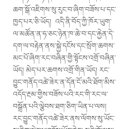
ཆག་སྒོ་འཇིགས་སུ་རུང་བ་ཞིག་བཟོས་པ་དང་
ཁྱད་པར་ཅི་ཡོད། འདི་ནི་བོད་ཀྱི་ཁོར་ཡུག་
ལ་མཚོན་ན་ཧ་ཅང་ཉེན་ཁ་ཆེ་བ་དང་རྐྱེན་དེ་
དག་ལ་བརྟེན་ནས་སྐྱེ་དངོས་དང་སྲོག་ཆགས་
མང་པོ་ཞིག་རང་བཞིན་གྱི་སྟོངས་འགྲོ་བཞིན་
ཡོད། མེད་པར་ཆགས་འགྲོ་གིན་ཡོད། རང་
བྱུང་གནོད་འཚེ་ཟེར་ན་དོན་ངོ་མའི་ཐོག་མིས་
འདོད་རྔམ་གྱིས་བཟོས་པའི་རང་གི་རང་ལ་
བསྒྲོན་པའི་ལྕེབས་ཐག་ཅིག་ཡིན་པ་ལས།
རང་བྱུང་གནོད་འཚེ་ཟེར་ནས་ལོགས་སུ་ཡོང་