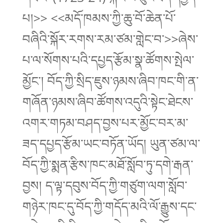
པ།>> <<མདོ་ཁམས་ཀྱི་ཆུ་བོ་ཆེན་པོ་
བཞིའི་སྐོར་རགས་རམ་ཙམ་གླེང་བ་>>ཞེས་
པ་ལ་སོགས་པའི་དཔྱད་རྩོམ་སྣ་ཚོགས་སྤེལ་
མྱོང་། བོད་ཀྱི་སྲིད་ཇུས་ཉམས་ཞིབ་ཁང་གི་ན་
གཞོན་ཉམས་ཞིབ་ཚོགས་འདུའི་སྟེང་ཐེངས་
འགར་གཏམ་བཤད་བྱས་པར་མྱོང་བར་མ་
ཟད་དཔྱད་རྩོམ་ཡང་བཏོན་ཡོད། ཡུན་ཙམ་ལ་
བོད་ཀྱི་སྨན་རྩིས་ཁང་མཐོ་སློབ་ཏུ་དགེ་རྒན་
བྱས། ད་ལྟ་དབུས་བོད་ཀྱི་གཙུག་ལག་སློབ་
གཉེར་ཁང་དུ་བོད་ཀྱི་གདོད་མའི་ལོ་རྒྱུས་དང་