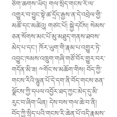
ཅིག་ཆགས་ཡོད། གལ་སྲིད་གངས་རི་ལ་
འགྱུར་བ་བྱུང་སྟེ་ཚ་དྲོད་རྒྱས་ན་དེ་འབྲེལ་གྱི་
མཚོ་དང་མཚེའུ། གཙང་པོ། སྐྱེ་དངོས། སེམས་
ཅན་སོགས་མང་པོ་མུ་མཐུད་གནས་ཐབས་
མེད་པ་དང་། ཁོར་ཡུག་གི་རྣམ་པ་འགྱུར་ཏེ་
འབྱུང་ཁམས་འཁྲུག་གཞི་གཙོ་བོར་གྱུར་བར་
གདོན་མི་ཟ། ༸གོང་ས་མཆོག་གིས། བོད་ཀྱི་
གངས་རིའི་ལྷུན་པོ་དེ་དག་ནི་བོད་གངས་ཅན་
ལྗོངས་ཀྱི་དཔལ་འབྱོར་ཐད་ཀྱང་མེད་དུ་མི་
རུང་བ་ཞིག་ཡིན། དེས་བས་གལ་ཆེ་བ་ནི།
བོད་ཀྱི་སྲིད་པའི་གངས་རི་ཆེན་པོ་འདི་རྣམས་