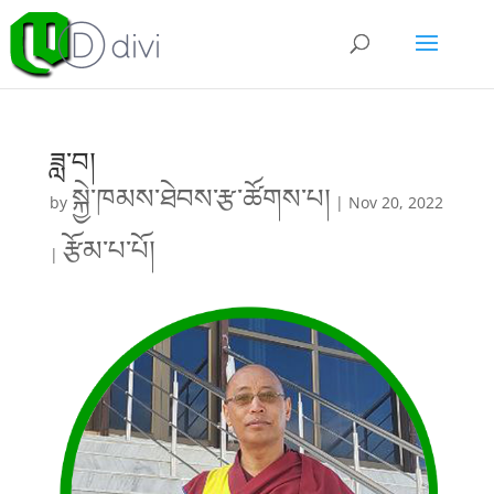
ཟླ་བ།
སྐྱེ་ཁམས་ཐེབས་རྩ་ཚོགས་པ།
by
|
Nov 20, 2022
རྩོམ་པ་པོ།
|