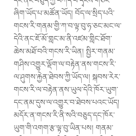
ཞིག་ཡོད་པ་མཚོན་ཡོད། བོད་ལ་སྲིད་པའི་
གངས་རི་གནམ་གྱི་ཀ་བ་ལྟ་བུ་ཧ་ཅང་མང་ལ་
དེའི་ནང་ཇོ་མོ་གླང་མ་ནི་འཛམ་གླིང་ཐོག་
ཆེས་མཐོ་བའི་གངས་རི་ཡིན། སྤྱིར་གནམ་
གཤིས་འགྱུར་ལྡོག་ལ་བརྟེན་ནས་གངས་རི་
ལ་ཤུགས་རྐྱེན་ཐེབས་ཀྱི་ཡོད་ལ། སྐབས་རེར་
གངས་རི་ལ་བརྟེན་ནས་ཡུལ་དེའི་ཁོར་ཡུག་
དང་ནམ་དུས་ལ་འགྱུར་བ་ཐེབས་པའང་ཡོད།
མདོར་ན་གངས་རི་ནི་སའི་བཅུད་དང་ཁོར་
ཡུག་གི་འགག་རྩ་ལྟ་བུ་ཡིན་པས། གནམ་