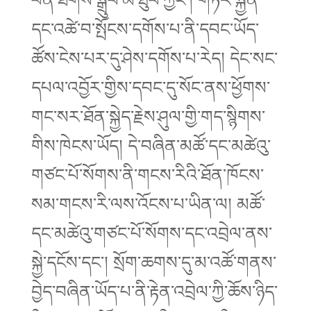
དང་འཚེ་བ་སྤོངས་དགོས་པ་ནི་དབང་ཡོད་
ཚོས་ངེས་པར་དུ་ཤེས་དགོས་པ་རེད། དེང་སང་
དཔལ་འབྱོར་གྱིས་དབང་དུ་སོང་ནས་ཕྱོགས་
གང་སར་ཐོན་སྐྱེད་རྗེས་ཤུལ་གྱི་གད་སྙིགས་
གིས་ཁེངས་ཡོད། དེ་བཞིན་མཚོ་དང་མཚེའུ་
གཙང་པོ་སོགས་ནི་གངས་རིའི་ཐོན་ཁོངས་
སམ་གངས་རི་ལས་འོངས་པ་ཡིན་ལ། མཚོ་
དང་མཚེའུ་གཙང་པོ་སོགས་དང་འབྲེལ་ནས་
སྐྱེ་དངོས་དང་། སྲོག་ཆགས་དུ་མ་འཚོ་གནས་
བྱེད་བཞིན་ཡོད་པ་ནི་རྟེན་འབྲེལ་ཀྱི་ཆོས་ཉིད་