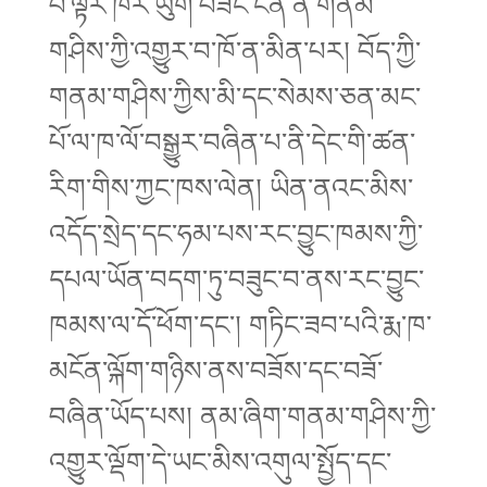
པ་ལྟར་ཁོར་ཡུག་བཟང་ངན་ནི་གནམ་
གཤིས་ཀྱི་འགྱུར་བ་ཁོ་ན་མིན་པར། བོད་ཀྱི་
གནམ་གཤིས་ཀྱིས་མི་དང་སེམས་ཅན་མང་
པོ་ལ་ཁ་ལོ་བསྒྱུར་བཞིན་པ་ནི་དེང་གི་ཚན་
རིག་གིས་ཀྱང་ཁས་ལེན། ཡིན་ནའང་མིས་
འདོད་སྲེད་དང་ཧམ་པས་རང་བྱུང་ཁམས་ཀྱི་
དཔལ་ཡོན་བདག་ཏུ་བཟུང་བ་ནས་རང་བྱུང་
ཁམས་ལ་དོ་ཕོག་དང་། གཏིང་ཟབ་པའི་རྨ་ཁ་
མངོན་ལྐོག་གཉིས་ནས་བཟོས་དང་བཟོ་
བཞིན་ཡོད་པས། ནམ་ཞིག་གནམ་གཤིས་ཀྱི་
འགྱུར་ལྡོག་དེ་ཡང་མིས་འགུལ་སྤྱོད་དང་