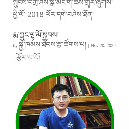
སྤུངས་བཀྲ་ཤིས་སྒོ་མང་གི་ཆོས་གྲྭར་ཞུགས།
ཕྱི་ལོ་ 2018 ལོར་དགེ་བཤེས་ཐོན།
རྨ་ཀླུང་ལྷ་མོ་སྐྱབས།
སྐྱེ་ཁམས་ཐེབས་རྩ་ཚོགས་པ།
by
|
Nov 20, 2022
རྩོམ་པ་པོ།
|