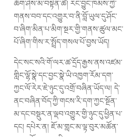
ཆོག་ཤེས་མ་བསྟེན་ཚེ། རང་བྱུང་ཁམས་ཀྱི་
གནས་བབ་དང་འགྱུར་བ་ནི་བློ་ཡུལ་དུ་ཤོང་
བ་ཞིག་མིན་པ་མིག་སྔར་གྱི་གནས་ཚུལ་མང་
པོ་ཞིག་གིས་ར་སྤྲོད་གསལ་པོ་བྱས་ཡོད།
དེང་སང་སའི་གོ་ལར་ཚ་དྲོད་རྒྱས་ནས་འཛམ་
གླིང་ལྷོ་སྣེ་དང་བྱང་སྣེ་ཡི་འཁྱག་རོམ་དག་
ཀྱང་ལོ་རེར་ཇེ་ཉུང་དུ་འགྲོ་བཞིན་ཡོད་ལ། དེ་
ནང་བཞིན་བོད་ཀྱི་གངས་རི་དག་ཀྱང་སྔོན་
མ་དང་བསྡུར་ན་ལྡབ་འགྱུར་གྱི་ཉུང་དུ་ཕྱིན་པ་
དང། དཔེར་ན། ཇོ་མ་གླང་མ་ལྟ་བུར་མཚོན་