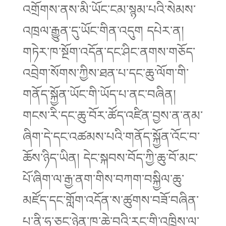
འགྲོགས་ནས་མི་ཡོང་ངམ་སྙམ་པའི་སེམས་
འཁྲལ་རྒྱུན་དུ་ཡོང་གིན་འདུག དཔེར་ན།
གཏེར་ཁ་སྔོག་འདོན་དང་ཤིང་ནགས་གཅོད་
འབྲེག་སོགས་ཀྱིས་ཐན་པ་དང་ཆུ་ལོག་གི་
གནོད་སྐྱོན་ཡོང་གི་ཡོད་པ་ནང་བཞིན།
གངས་རི་དང་ཆུ་བོར་ཚོད་འཛིན་བྱས་ན་ནམ་
ཞིག་དེ་དང་འཚམས་པའི་གནོད་སྐྱོན་འོང་བ་
ཆོས་ཉིད་ཡིན། དེང་སྐབས་བོད་ཀྱི་ཆུ་བོ་མང་
པོ་ཞིག་ལ་རྒྱ་ནག་གིས་བཀག་བསྐྱིལ་ཆུ་
མཛོད་དང་གློག་འདོན་ས་ཚུགས་བཟོ་བཞིན་
པ་ནི་ཧ་ཅང་ཉེན་ཁ་ཆེ་བའི་རང་གི་འཁྲིས་ལ་