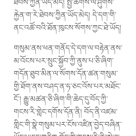
ཐེབས་ཀྱིན་ཡོད་མེད། སྤྱི་ཚོགས་ལ་ཤུགས་
རྐྱེན་ག་རེ་ཐེབས་ཀྱིན་ཡོད་མེད། དེ་དག་གི་
ནང་འཚོ་བའི་ཐོན་ཁུངས་སོགས་ཀྱང་ཐེ་ཡོད།
གསུམ་ནས་ཕན་གནོད་དེ་དག་ལ་བརྟེན་ནས་
མ་འོངས་པར་སྲུང་སྐྱོབ་ཀྱི་ནུས་པ་ཅི་ཞིག་
གདོན་ཐུབ་མིན་ལ་སོགས་དོན་ཚན་གསུམ་
གྱི་ཐོག་ནས་བཤད་ན་ཧ་ཅང་འོས་པར་མཐོང་
ངོ་། རྒྱུ་མཚན་ཅི་ཞིག་གི་ཆེད་དུ་བོད་ཀྱི་
གངས་རི་གླེང་དགོས་དོན་ནི། བོད་ནི་འཛམ་
གླིང་གི་སྣེ་གསུམ་པར་ངོས་འཛིན་བྱེད་བཞིན་