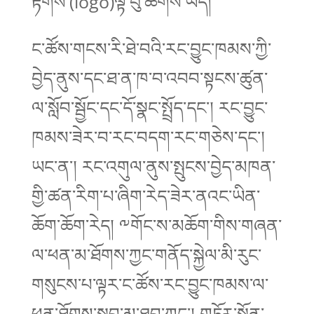
རྟགས་(logo)ལྟ་བུ་ཆགས་ཡོད།
ང་ཚོས་གངས་རི་ཐེ་བའི་རང་བྱུང་ཁམས་ཀྱི་
བྱེད་ནུས་དང་ཐ་ན་ཁ་བ་འབབ་སྟངས་ཚུན་
ལ་སློབ་སྦྱོང་དང་དོ་སྣང་སྤྲོད་དང་། རང་བྱུང་
ཁམས་ཟེར་བ་རང་བདག་རང་གཅེས་དང་།
ཡང་ན་། རང་འགུལ་ནུས་སྤུངས་བྱེད་མཁན་
གྱི་ཚན་རིག་པ་ཞིག་རེད་ཟེར་ནའང་ཡིན་
ཆོག་ཆོག་རེད། ༸གོང་ས་མཆོག་གིས་གཞན་
ལ་ཕན་མ་ཐོགས་ཀྱང་གནོད་སྐྱེལ་མི་རུང་
གསུངས་པ་ལྟར་ང་ཚོས་རང་བྱུང་ཁམས་ལ་
ཕན་ཐོགས་སྒྲུབ་མ་ཐུབ་ཀྱང་། གཏོར་སྐྱོན་