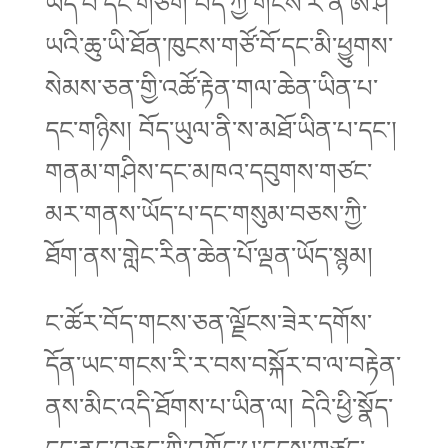
ཡོད་པ་དང་གཅིག བོད་ཀྱི་གངས་རི་ནི་ཨེ་ཤ་
ཡའི་ཆུ་ཡི་ཐོན་ཁུངས་གཙོ་བོ་དང་མི་ཕྱུགས་
སེམས་ཅན་གྱི་འཚོ་རྟེན་གལ་ཆེན་ཡིན་པ་
དང་གཉིས། བོད་ཡུལ་ནི་ས་མཐོ་ཡིན་པ་དང་།
གནམ་གཤིས་དང་མཁའ་དབུགས་གཙང་
མར་གནས་ཡོད་པ་དང་གསུམ་བཅས་ཀྱི་
ཐོག་ནས་གླེང་རིན་ཆེན་པོ་ལྡན་ཡོད་སྙམ།
ང་ཚོར་བོད་གངས་ཅན་ལྗོངས་ཟེར་དགོས་
དོན་ཡང་གངས་རི་ར་བས་བསྐོར་བ་ལ་བརྟེན་
ནས་མིང་འདི་ཐོགས་པ་ཡིན་ལ། དེའི་ཕྱི་སྣོད་
དང་ནང་བཅུད་ཀྱི་བཀོད་པ་དྭངས་གཙང་