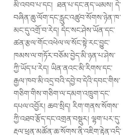
མི་འབབ་པ་དང། ཐན་པ་དང་ནད་ཡམས། དེ་
བཞིན་ཆུ་ལོག་དང་རླུང་འཚུབ་སོགས་ཉེན་ཁ་
མང་དུ་འགྲོ་བ་རེད། དེང་སང་ཤེས་ཡོན་དང་
ཚན་རྩལ་གོང་འཕེལ་ལ་སོང་སྟེ་རང་བྱུང་
ཁམས་ལ་གཏོར་བཅོམ་བྱེད་མི་ཉན་པ་ཤེས་
ཀྱི་ཡོད་པ་རེད། ཡིན་ནའང་མི་རིགས་དང་
རྒྱལ་ཁབ་མི་འདྲ་བའི་དབྱེ་བ་དེའི་དབང་གིས་
གཅིག་གིས་གཅིག་ལ་དམག་འཁྲུག་དང་
དཔལ་འབྱོར། ཆབ་སྲིད། རིག་གནས་སོགས་
ཀྱི་འཐབ་རྩོད་དང་འགྲན་བསྡུར། ལྷག་པར་དུ་
རྡུལ་ཕྲན་མཚོན་ཆ་སོགས་ནི་འཇིག་རྟེན་འདི་