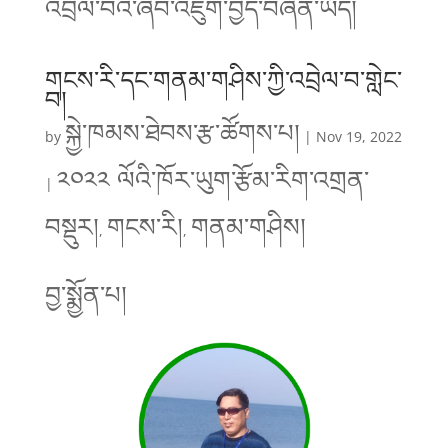
འབྲེལ་བའི་ཞིབ་འཇུག་བྱེད་བཞིན་ཡོད།
གངས་རི་དང་གནམ་གཤིས་ཀྱི་འབྲེལ་བ་གླེང་
བ།
སྐྱེ་ཁམས་ཐེབས་རྩ་ཚོགས་པ།
by
|
Nov 19, 2022
༢༠༢༢ ལོའི་ཁོར་ཡུག་རྩོམ་རིག་འགྲན་
|
བསྡུར།
གངས་རི།
གནམ་གཤིས།
,
,
བྱ་སྨྱོན་པ།