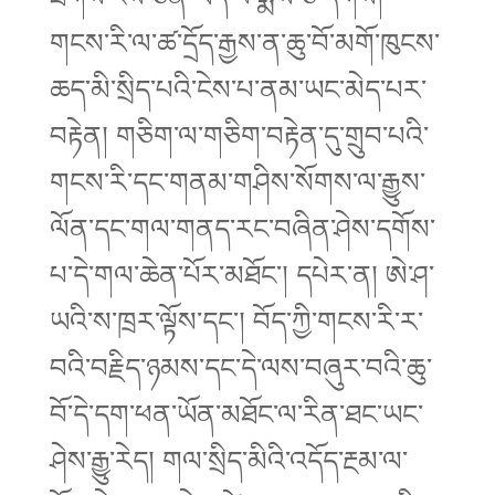
གངས་རི་ལ་ཚ་དྲོད་རྒྱས་ན་ཆུ་བོ་མགོ་ཁུངས་
ཆད་མི་སྲིད་པའི་ངེས་པ་ནམ་ཡང་མེད་པར་
བརྟེན། གཅིག་ལ་གཅིག་བརྟེན་དུ་གྲུབ་པའི་
གངས་རི་དང་གནམ་གཤིས་སོགས་ལ་རྒྱུས་
ལོན་དང་གལ་གནད་རང་བཞིན་ཤེས་དགོས་
པ་དེ་གལ་ཆེན་པོར་མཐོང་། དཔེར་ན། ཨེ་ཤ་
ཡའི་ས་ཁྲར་ལྟོས་དང་། བོད་ཀྱི་གངས་རི་ར་
བའི་བརྗིད་ཉམས་དང་དེ་ལས་བཞུར་བའི་ཆུ་
བོ་དེ་དག་ཕན་ཡོན་མཐོང་ལ་རིན་ཐང་ཡང་
ཤེས་རྒྱུ་རེད། གལ་སྲིད་མིའི་འདོད་རྔམ་ལ་