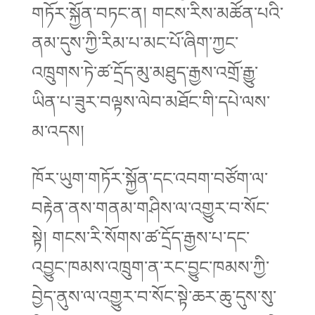
གཏོར་སྐྱོན་བཏང་ན། གངས་རིས་མཚོན་པའི་
ནམ་དུས་ཀྱི་རིམ་པ་མང་པོ་ཞིག་ཀྱང་
འཁྲུགས་ཏེ་ཚ་དྲོད་མུ་མཐུད་རྒྱས་འགྲོ་རྒྱུ་
ཡིན་པ་ཟུར་བལྟས་ལེབ་མཐོང་གི་དཔེ་ལས་
མ་འདས།
ཁོར་ཡུག་གཏོར་སྐྱོན་དང་འབག་བཙོག་ལ་
བརྟེན་ནས་གནམ་གཤིས་ལ་འགྱུར་བ་སོང་
སྟེ། གངས་རི་སོགས་ཚ་དྲོད་རྒྱས་པ་དང་
འབྱུང་ཁམས་འཁྲུག་ན་རང་བྱུང་ཁམས་ཀྱི་
བྱེད་ནུས་ལ་འགྱུར་བ་སོང་སྟེ་ཆར་ཆུ་དུས་སུ་