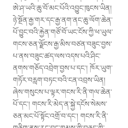
ཨེ་ཤ་ཡའི་ཆུ་བོ་མང་པོའི་འབྱུང་ཁུངས་ཡིན།
ཉེ་སྔོན་རྒྱ་གར་དང་རྒྱ་ནག་ནང་ཆུ་ལོག་ཆེན་
པོ་བྱུང་བའི་རྐྱེན་གཙོ་བོ་ཡང་ངོས་ཀྱི་ཕ་ཡུལ་
གངས་ཅན་ལྗོངས་རྒྱ་མིས་བཙན་བཟུང་བྱས་
པ་ནས་བཟུང་ཚད་ལས་འདས་པའི་ཤིང་
ནགས་གཅོད་འབྲེག་བྱས་པ་དང་། ཁོར་ཡུག་
གཏོར་བརླག་བཏང་བའི་ངན་འབྲས་ཡིན།
ཞེས་གསུངས་པ་ལྟར་གངས་རི་ནི་གལ་ཆེན་
པོ་དང་། གངས་རི་མེད་ན་སྐྱེ་དངོས་སེམས་
ཅན་མང་པོ་སྟོང་འགྲོ་བ་དང་། གངས་རི་ནི་
གཅིག་ནས་རང་བྱུང་ཁམས་ཀྱི་བཅུད་ཀྱི་