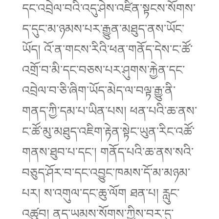
དང་འབྲེལ་བའི་འདུ་ཤེས་འཛིན་སྟངས་སོགས་
ད་དུང་མ་ཉམས་པར་རྒྱུན་མཐུད་ནས་ཡོང་
ཡོད། འོ་ན་གངས་རིའི་ཕན་གནོད་དེས་ང་ཚོ་
འགྲོ་བ་མི་དང་བཅས་པར་ཤུགས་རྐྱེན་དང་
འབྲེལ་བ་ཅི་ཞིག་ཡོད་མེད་ལ་བལྟ་རྒྱུ་ནི་
གནད་ཀྱི་དམ་པ་ཡིན་པས། ཕན་པའི་ཆ་ནས་
ང་ཚོ་མུ་མཐུད་འཇིག་རྟེན་སྟེང་ཡུན་རིང་འཚོ་
གནས་ཐུབ་པ་དང་། གནོད་པའི་ཆ་ནས་སའི་
བཅུད་ཤོར་བ་དང་འབྱུང་ཁམས་དོ་མ་མཉམ་
པར། ས་འགུལ་དང་ཆུ་ལོག ཐན་པ། རླུང་
འཚུབ། ནད་ཡམས་སོགས་ཀྱིས་བར་དུ་