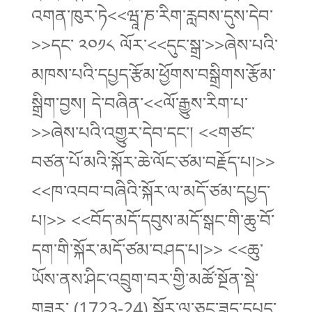
འགན་ཁུར་ཏེ<<ཝཱ་ཎ་རིག་རླབས་དུས་དེབ་
>>དང་ ༢༠༡༨ ལོར་<<དུང་སྒྲ་>>ཞེས་པའི་
མཁས་པའི་དཔྱད་རྩོམ་ཕྱོགས་བསྒྲིགས་རྩོམ་
སྒྲིག་བྱས། དེ་བཞིན་<<ལོ་རྒྱུས་རིག་པ་
>>ཞེས་པའི་འགྱུར་དེབ་དང་། <<གཙང་
བཙན་པོ་མའི་སྐོར་ཆེ་ལོང་ཙམ་བརྗོད་པ།>>
<<ཁ་འབབ་བཞིའི་སྐོར་ལ་མདོ་ཙམ་དཔྱད་
པ།>> <<བོད་མདོ་དབུས་མདོ་སྒང་གི་ཆུ་བོ་
དག་གི་སྐོར་མདོ་ཙམ་བཤད་པ།>> <<ཆུ་
ཡོས་ནས་ཤིང་འབྲུག་བར་གྱི་མཚོ་སྔོན་སྡེ་
གཟར་ (1723-24) སྐོར་ལ་ཅུང་ཟད་དཔྱད་