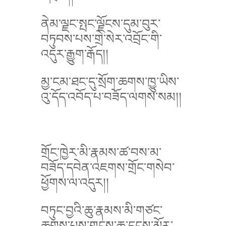
ནེམ་ལྗང་སྤང་ལྗོངས་དུམ་བུར་
བཏུབས་པས་གྲེ་སེར་འབྲོང་གི་
འདུར་རྒྱུག་རྒོད།།
མྱ་ངམ་ཐང་དུ་སྲོག་ཆགས་ཁྱུ་ཡིས་
འུ་དོད་འབོད་པ་བཟོད་ལགས་སམ།།
གྲོང་ཁྱེར་མི་རྣམས་ཚ་བས་མ་
བཟོད་དབེན་འཇགས་གྲོང་གསེབ་
ཕྱོགས་ལ་འདུར།།
བཏུང་བྱའི་ཆུ་རྣམས་མི་གཙང་
ཆགས་པས་གངས་ཆུ་དྭངས་མོར་