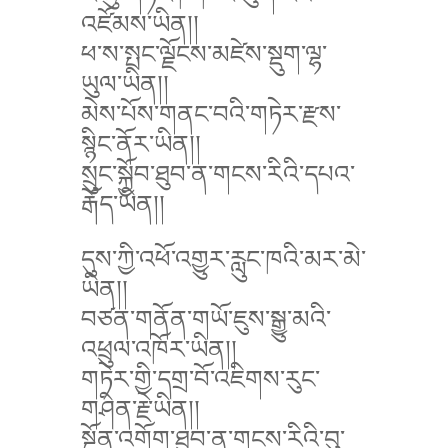
འཛོམས་ཡིན།།
ཕ་ས་སྤང་ལྗོངས་མཛེས་སྡུག་ལྷ་
ཡུལ་ཡིན།།
མེས་པོས་གནང་བའི་གཏེར་རྫས་
སྙིང་ནོར་ཡིན།།
སྲུང་སྐྱོབ་ཐུབ་ན་གངས་རིའི་དཔའ་
རྒོད་ཡིན།།
དུས་ཀྱི་འཕོ་འགྱུར་རླུང་ཁའི་མར་མེ་
ཡིན།།
བཙན་གནོན་གཡོ་ཇུས་སྒྱུ་མའི་
འཕྲུལ་འཁོར་ཡིན།།
གཏེར་གྱི་དགྲ་བོ་འཇིགས་རུང་
གཤིན་རྗེ་ཡིན།།
སྔོན་འགོག་ཐུབ་ན་གངས་རིའི་བུ་