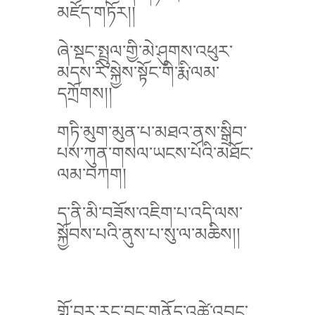
མཛོད་གཏོར།།
ཞེ་སྡང་སྤྲུལ་གྱི་མེ་ཤུགས་འཕུར་
མདས་རི་སྐྱེས་སྟོང་གི་རྨི་ལམ་
དཀྲོགས།།
གཏི་མུག་མུན་པ་མཐའ་ནས་སྒྲིབ་
པས་ཀུན་གསལ་ཡངས་པོའི་མཐོང་
ལམ་བཀག།
ད་ནི་མི་བཟོས་འཇིག་པ་འདི་ལས་
སྐྱོབས་པའི་ནུས་པ་སུ་ལ་མཆིས།།
གློ་བུར་རང་བྱུང་གནོད་འཚེ་འབྱུང་