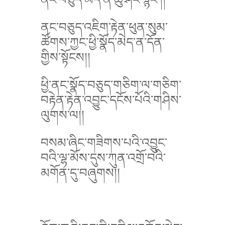
ནང་བཅུད་འཇིག་རྟེན་ཕུན་སུམ་
ཚོགས་ཀྱང་ཕྱི་སྣོད་མེད་ན་དོན་
གྱིས་སྟོངས།།
ཕྱི་ནང་སྣོད་བཅུད་གཅིག་ལ་གཅིག་
བརྟེན་རྟེན་འབྱུང་དངོས་པོའི་གཤིས་
ལུགས་ལ།།
བསམ་ཞིང་གཟིགས་པའི་འབྱུང་
བའི་ལྷ་མོས་དུས་ཀུན་འགྲོ་བའི་
མགོན་དུ་བཞུགས།།