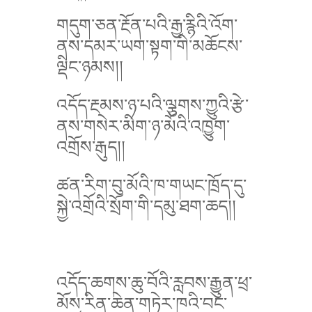
གདུག་ཅན་རྔོན་པའི་རྒྱ་རྙིའི་འོག་
ནས་དམར་ཡག་སྟག་གི་མཆོངས་
ལྡིང་ཉམས།།
འདོད་རྔམས་ཉ་པའི་ལྕགས་ཀྱུའི་རྩེ་
ནས་གསེར་མིག་ཉ་མོའི་འཁྱུག་
འགྲོས་རྒུད།།
ཚན་རིག་བུ་མོའི་ཁ་གཡང་ཁྲོད་དུ་
སྐྱེ་འགྲོའི་སྲོག་གི་དམུ་ཐག་ཆད།།
འདོད་ཆགས་ཆུ་བོའི་རླབས་རྒྱུན་ཕྲ་
མོས་རིན་ཆེན་གཏེར་ཁའི་བང་