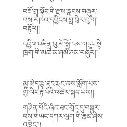
བཟོ་གྲྭ་སྟོང་གི་རྫས་རླངས་བཞུར་
བས་མཁའ་དབྱིངས་བླ་བྲེར་བུ་ག་
བརྟོལ།།
དབྱིག་འཛིན་བུ་མོ་སྐྱོ་བས་གདུང་སྟེ་
ཁྲག་གི་མཆི་མ་ཤམ་ཤམ་བཞུར།།
མུ་མེད་རྩྭ་ཐང་རྨང་ནས་སློག་པས་
གྱི་ལིང་རྟ་ཕོའི་འཚེར་སྐད་ཡལ།།
གཤིན་པོའི་ཞིང་ཐང་གྲོང་དུ་བསྒྱུར་
བས་གཡང་དཀར་ལུག་གི་རྣམ་ཤེས་
འཁྲེང་།།