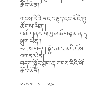
རྒོད་ཡིན།།
གངས་རིའི་ནང་བཅུད་ངང་མོའི་ཁྱུ་
ཚོགས་ཡིན།།
འཚོ་གནས་གཡུ་མཚོ་བསྐམ་ན་དྭ་
ཕྲུག་ཡིན།།
རང་ས་བདག་སྐྱོང་ཚང་མའི་འོས་
འགན་ཡིན།།
བདག་སྐྱོང་ཐུབ་ན་གངས་རིའི་ཕོ་
རྒོད་ཡིན།།
༢༠༡༤- ༡ – ༢༩