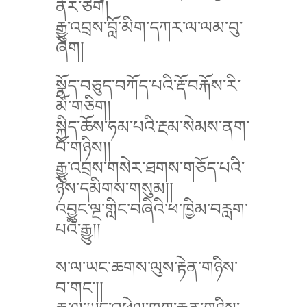
ནོར་ཅིག།
རྒྱུ་འབྲས་བློ་མིག་དཀར་ལ་ལམ་བུ་
ཞིག།
སྣོད་བཅུད་བཀོད་པའི་རྡོ་བརྐོས་རི་
མོ་གཅིག།
སྐྱིད་ཆོས་ཧམ་པའི་རྔམ་སེམས་ནག་
པོ་གཉིས།།
རྒྱུ་འབྲས་གསེར་ཐགས་གཅོད་པའི་
ཉེས་དམིགས་གསུམ།།
འབྱུང་ལྔ་གླིང་བཞིའི་ཕ་ཁྱིམ་བརླག་
པའི་རྒྱུ།།
ས་ལ་ཡང་ཆགས་ལུས་རྟེན་གཉིས་
བ་གང་།།