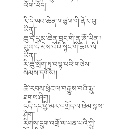
ལོག་ཡོད།།
རི་དེ་ཡབ་ཆེན་གཙུག་གི་ནོར་བུ་
ཡིན།།
ཆུ་དེ་ཡུམ་ཆེན་བྲང་གི་ནུ་ཞོ་ཡིན།།
ཡུལ་དེ་མེས་བོའི་སྙིང་གི་ཚིལ་ལི་
ཡིན།།
རི་ཆུ་སྲོག་ཏུ་བལྟ་པའི་གཅེས་
སེམས་དགོས།།
ཚེ་རབས་ཕྲེང་ལ་བརྒྱུས་བའི་རྨུ་
ཐགས་ཤིག།
འདི་དང་ཕྱི་མར་བགྲོད་ལ་ཐེམ་སྐས་
ཤིག།
རིགས་དྲུག་འགྲོ་ལ་ཕན་པའི་སྤྱི་