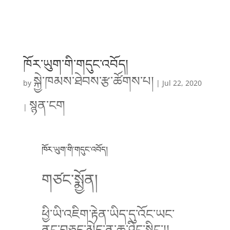
ཁོར་ཡུག་གི་གདུང་འབོད།
སྐྱེ་ཁམས་ཐེབས་རྩ་ཚོགས་པ།
by
|
Jul 22, 2020
སྙན་ངག
|
ཁོར་ཡུག་གི་གདུང་འབོད།
གཙང་སྨྱོན།
ཕྱི་ཡི་འཇིག་རྟེན་ཡིད་དུ་འོང་ཡང་
ནང་བཅུད་མེད་ན་ཆུ་ཤིང་སྙིང་།།