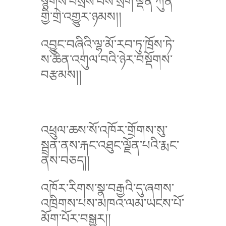
སྙིགས་བསྲེས་པས་སྲོག་ལྡན་ཀུན་
གྱི་གྲེ་འགྱུར་ཉམས།།
འབྱུང་བཞིའི་ལྷ་མོ་རབ་ཏུ་ཁྲོས་ཏེ་
ས་ཆེན་འགུལ་བའི་ཉེར་བསྡོགས་
བརྩམས།།
འཕྲུལ་ཆས་སོ་འཁོར་གྲོགས་སུ་
སྦྲན་ནས་རྐང་འཐུང་ལྗོན་པའི་རྨང་
ནས་བཅད།།
འཁོར་རིགས་སྣ་བརྒྱའི་དུ་ཞགས་
འཁྲིགས་པས་མཁའ་ལམ་ཡངས་པོ་
མོག་པོར་བསྒྱུར།།