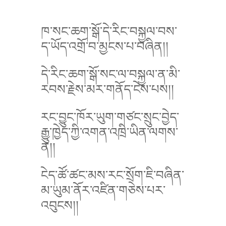
ཁ་སང་ཆག་སྒོ་དེ་རིང་བསྐྱལ་བས་
ད་ཡོད་འགྲོ་བ་མྱངས་པ་བཞིན།།
དེ་རིང་ཆག་སྒོ་སང་ལ་བསྐྱལ་ན་མི་
རབས་རྗེས་མར་གནོད་ངེས་པས།།
རང་བྱུང་ཁོར་ཡུག་གཙང་སྲུང་བྱེད་
རྒྱུ་ཁྱེད་ཀྱི་འགན་འཁྲི་ཡིན་ལགས་
ན།།
ངེད་ཚོ་ཚང་མས་རང་སྲོག་ཇི་བཞིན་
མ་ཡུམ་ནོར་འཛིན་གཅེས་པར་
འབུངས།།