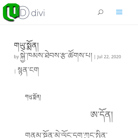
གཡུ་སྨོན།
སྐྱེ་ཁམས་ཐེབས་རྩ་ཚོགས་པ།
by
|
Jul 22, 2020
སྙན་ངག
|
གཡུ་སྨོན།
ཨ་དོན།
གནམ་སྔོན་མེ་ལོང་དག་ཀྱང་སྤྲིན་