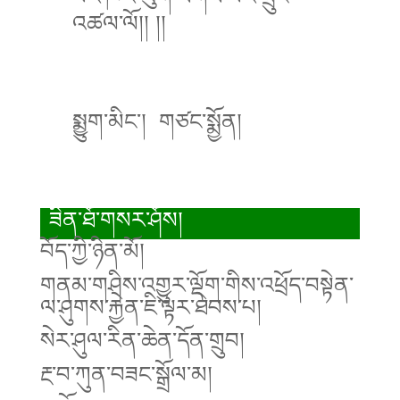
འཚལ་ལོ།། །།
སྨྱུག་མིང་། གཙང་སྨྱོན།
ཟིན་ཐོ་གསར་ཤོས།
བོད་ཀྱི་ཉིན་མོ།
གནམ་གཤིས་འགྱུར་ལྡོག་གིས་འཕྲོད་བསྟེན་
ལ་ཤུགས་རྐྱེན་ཇི་ལྟར་ཐེབས་པ།
སེར་ཤུལ་རིན་ཆེན་དོན་གྲུབ།
རྔ་བ་ཀུན་བཟང་སྒྲོལ་མ།