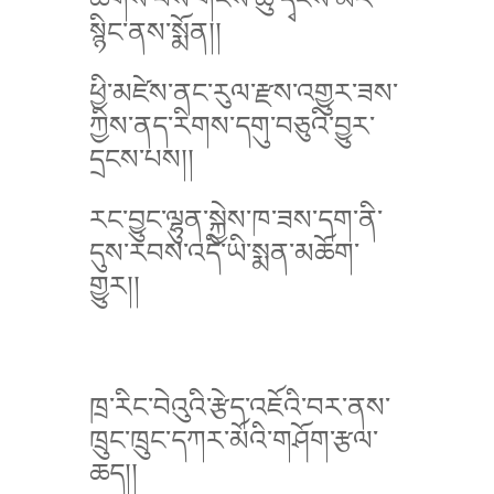
སྙིང་ནས་སྨོན།།
ཕྱི་མཛེས་ནང་རུལ་རྫས་འགྱུར་ཟས་
ཀྱིས་ནད་རིགས་དགུ་བཅུའི་བྱུར་
དྲངས་པས།།
རང་བྱུང་ལྷུན་སྐྱེས་ཁ་ཟས་དག་ནི་
དུས་རབས་འདི་ཡི་སྨན་མཆོག་
གྱུར།།
ཁྲ་རིང་བེའུའི་རྩེད་འཇོའི་བར་ནས་
ཁྲུང་ཁྲུང་དཀར་མོའི་གཤོག་རྩལ་
ཆད།།