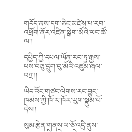
གདོད་ནས་དག་ཅིང་མཛེས་པ་རབ་
འཕྲོག་ནོར་འཛིན་སྒེག་མོའི་ལང་ཚོ་
ལ།།
དཔྱིད་ཀྱི་དཔལ་ཡོན་རབ་ཏུ་རྒྱས་
པས་བཅུ་དྲུག་བུ་མོའི་འཛུམ་ཞལ་
བཀྲ།།
ཡིད་འོང་གཙང་ལེགས་རང་བྱུང་
ཁམས་ཀྱི་ཁོ་ར་ཁོར་ཡུག་སྣུམ་པོ་
དེས།།
སུམ་རྩེན་གནས་ལ་ཅོ་འདྲི་ནུས་