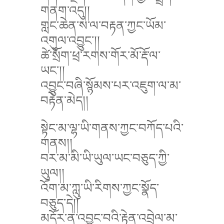
གནག་འདུ།།
གླང་ཆེན་ས་ལ་བརྟན་ཀྱང་ཡོམ་
འགུལ་འབྱུང་།།
ཚེ་སྲོག་ཕྲ་རགས་གོར་མོ་རྡོ་ལ་
ཡང་།།
འབྱུང་བཞི་སྙོམས་པར་འཇུག་ལ་མ་
བརྟེན་མེད།།
སྟེང་མ་ལྷ་ཡི་གནས་ཀྱང་བཀོད་པའི་
གནས།།
བར་མ་མི་ཡི་ཡུལ་ཡང་བཅུད་ཀྱི་
ཡུལ།།
འོག་མ་ཀླུ་ཡི་རིགས་ཀྱང་སྣོད་
བཅུད་དེ།།
མདོར་ན་འབྱུང་བའི་རྟེན་འབྲེལ་མ་