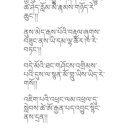
ཚེ་ཤེད་རློམ་མི་རྣམས་གཉོད་རེ་
ཆུང་།།
ནུས་མེད་རྒས་པོའི་བརྟུལ་ཞུགས་
བཟུང་ནས་ཡི་དམ་ལྷ་ཚོར་ཁ་རེ་
བཏང་།།
བདེ་མོའི་ཐང་གཤོངས་འགྲིམས་
པའི་དུས་ལ་སྙན་མོ་གླུ་ཡིས་ཡིད་རེ་
གསོ།།
འཇིག་པའི་འཕྲང་ལམ་འཕྲལ་དུ་
སླེབས་ཚེ་ཨོ་རྒྱན་པད་འབྱུང་སྙིང་
ནས་དྲན།།