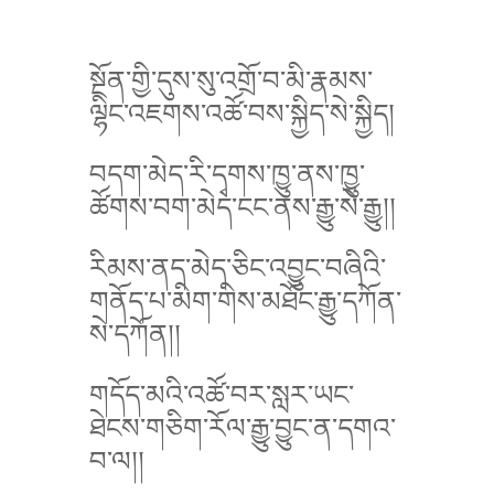
སྔོན་གྱི་དུས་སུ་འགྲོ་བ་མི་རྣམས་
ལྷིང་འཇགས་འཚོ་བས་སྐྱིད་སེ་སྐྱིད།
བདག་མེད་རི་དྭགས་ཁྱུ་ནས་ཁྱུ་
ཚོགས་བག་མེད་ངང་ནས་རྒྱུ་སེ་རྒྱུ།།
རིམས་ནད་མེད་ཅིང་འབྱུང་བཞིའི་
གནོད་པ་མིག་གིས་མཐོང་རྒྱུ་དཀོན་
སེ་དཀོན།།
གདོད་མའི་འཚོ་བར་སླར་ཡང་
ཐེངས་གཅིག་རོལ་རྒྱུ་བྱུང་ན་དགའ་
བ་ལ།།