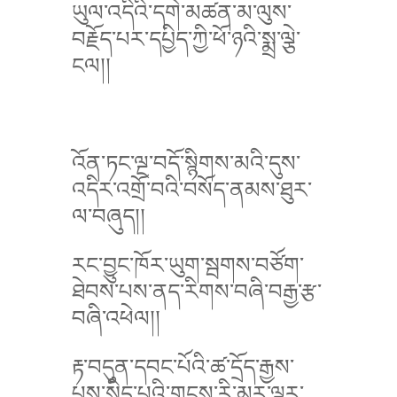
ཡུལ་འདིའི་དགེ་མཚན་མ་ལུས་
བརྗོད་པར་དཔྱིད་ཀྱི་ཕོ་ཉའི་སྨྲ་ལྕེ་
ངལ།།
འོན་ཏང་ལྔ་བདོ་སྙིགས་མའི་དུས་
འདིར་འགྲོ་བའི་བསོད་ནམས་ཐུར་
ལ་བཞུད།།
རང་བྱུང་ཁོར་ཡུག་སྦགས་བཙོག་
ཐེབས་པས་ནད་རིགས་བཞི་བརྒྱ་རྩ་
བཞི་འཕེལ།།
རྟ་བདུན་དབང་པོའི་ཚ་དྲོད་རྒྱས་
པས་སྲིད་པའི་གངས་རི་མར་ལྟར་