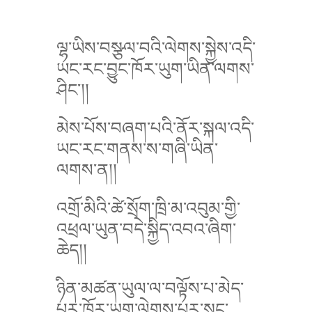
ལྷ་ཡིས་བསྩལ་བའི་ལེགས་སྐྱེས་འདི་
ཡང་རང་བྱུང་ཁོར་ཡུག་ཡིན་ལགས་
ཤིང་།།
མེས་པོས་བཞག་པའི་ནོར་སྐལ་འདི་
ཡང་རང་གནས་ས་གཞི་ཡིན་
ལགས་ན།།
འགྲོ་མིའི་ཚེ་སྲོག་ཁྲི་མ་འབུམ་གྱི་
འཕྲལ་ཡུན་བདེ་སྐྱིད་འབའ་ཞིག་
ཆེད།།
ཉིན་མཚན་ཡུལ་ལ་བལྟོས་པ་མེད་
པར་ཁོར་ཡུག་ལེགས་པར་སྲུང་