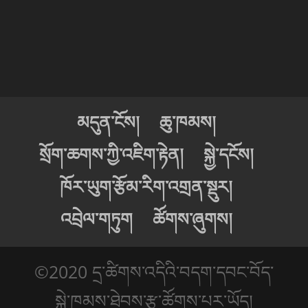
མདུན་ངོས།
ཆུ་ཁམས།
སྲོག་ཆགས་ཀྱི་འཇིག་རྟེན།
སྐྱེ་དངོས།
ཁོར་ཡུག་རྩོམ་རིག་འགྲན་སྡུར།
འབྲེལ་གཏུག
ཚོགས་ཞུགས།
©2020 དྲ་ཚིགས་འདིའི་བདག་དབང་བོད་
སྐྱེ་ཁམས་ཐེབས་རྩ་ཚོགས་པར་ཡོད།