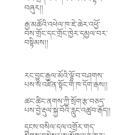
བཞུར།།
རྒྱ་མཚོའི་འཕེལ་ཁ་ཇེ་ཆེར་འཕྱོ་
བས་གྲོང་དང་གྲོང་ཁྱེར་དམྱལ་བར་
བསྟིམས།།
རང་བྱུང་རྒྱལ་མོའི་ལྟོ་བ་བཤགས་
པས་ས་འཛིན་སྟོང་གི་ཁ་དོག་རྒས།།
ཚང་ཚིང་ནགས་ཀྱི་སྲོག་རྩ་བཅད་
པས་བྱེ་རྡུལ་སྐྱ་བོའི་རླུང་འཚུབ་རྒོད།།
དྭངས་བསིལ་དལ་འགྲོར་གད་