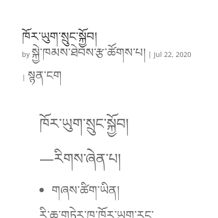
ཁོར་ཡུག་སྲུང་སྐྱོབ།
སྐྱེ་ཁམས་ཐེབས་རྩ་ཚོགས་པ།
by
|
Jul 22, 2020
སྙན་ངག
|
ཁོར་ཡུག་སྲུང་སྐྱོབ།
—
རིགས་ཞེན་པ།
གཞས་ཚིག་ཡིན།
རི་ཆུ་གཏེར་ཁ་ཁོར་ཡུག་རང་