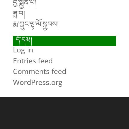
བྱ་སྨྱོན་པ།
ཟླ་བ།
རྨ་ཀླུང་ལྷ་མོ་སྐྱབས།
དོ་དམ།
Log in
Entries feed
Comments feed
WordPress.org