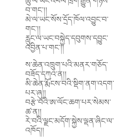
ཆུ་ལ་ཡང་འཕེལ་ཁྲག་རྒྱུན་གཉིས་
བ་གང་།།
མེ་ལ་ཡང་སོས་དྲོད་ཁོལ་འབྱུང་བ་
གང་།།
རླུང་ལ་ཡང་བསྐྱེད་དབུགས་དབྱུང་
འབྱིན་པ་གང་།།
ས་ཆེན་འཁྲུག་པའི་མནར་གཅོད་
བཟོད་དཀའ་ན།།
མི་ཆེན་རྨོངས་བའི་སྡིག་ནག་འདག་
པར་ཞུ།།
བརྩེ་བའི་ཨ་ལོང་ཆག་པར་སེམས་
ཚ་ན།།
རེ་བའི་ལྗང་མདོག་སྐྱེས་ལྡན་ཞིང་ལ་
འཁོད།།