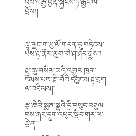
པས་བརྒྱ་བྱིན་སྐྱེངས་ཏེ་རྒྱང་ལ་
བྲོས།།
རྩྭ་ལྗང་གཡུ་ལོ་གདན་དུ་བཏིངས་
པས་རྟ་ནོར་ལུག་གི་ཤ་ཤེད་རྒྱས།།
རྫ་ཆུ་བསིལ་མའི་འགྱུར་ཁུག་
ངོམས་པས་རྫི་བོའི་དབྱངས་རྟ་བྲག་
ལ་འཐིམས།།
རྩ་ཆེའི་སྨན་སྣའི་དྲི་བསུང་འཐུལ་
བས་རྐང་དྲུག་འཕུར་ལྡིང་གར་ལ་
རྩེན།།