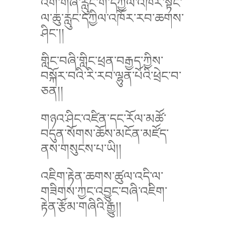
འོག་གཞི་རླུང་གི་དཀྱིལ་འཁོར་སྟེང་
ལ་ཆུ་རླུང་དཀྱིལ་འཁོར་རབ་ཆགས་
ཤིང་།།
གླིང་བཞི་གླིང་ཕྲན་བརྒྱད་ཀྱིས་
བསྐོར་བའི་རི་རབ་ལྷུན་པོའི་ཕྲེང་བ་
ཅན།།
གཉའ་ཤིང་འཛིན་དང་རོལ་མཚོ་
བདུན་སོགས་ཆོས་མངོན་མཛོད་
ནས་གསུངས་པ་ཡི།།
འཇིག་རྟེན་ཆགས་ཚུལ་འདི་ལ་
གཟིགས་ཀྱང་འབྱུང་བཞི་འཇིག་
རྟེན་རྩོམ་གཞིའི་རྒྱུ།།